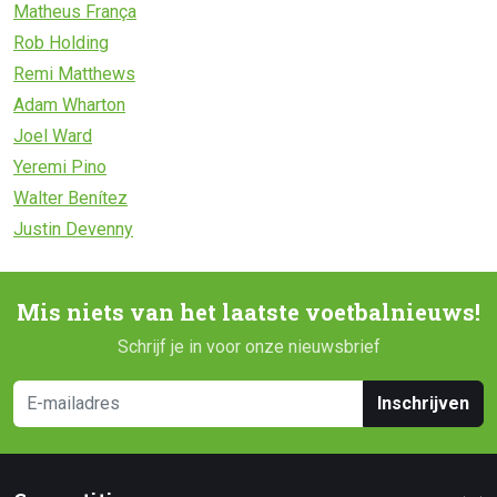
Matheus França
Rob Holding
Remi Matthews
Adam Wharton
Joel Ward
Yeremi Pino
Walter Benítez
Justin Devenny
Mis niets van het laatste voetbalnieuws!
Schrijf je in voor onze nieuwsbrief
Inschrijven