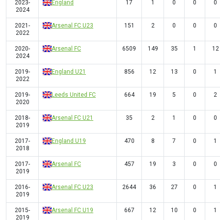
2023-
England
17
1
0
0
0
2024
2021-
Arsenal FC U23
151
2
0
0
0
2022
2020-
Arsenal FC
6509
149
35
1
12
2024
2019-
England U21
856
12
13
0
1
2022
2019-
Leeds United FC
664
19
5
0
2
2020
2018-
Arsenal FC U21
35
2
1
0
0
2019
2017-
England U19
470
8
7
0
1
2018
2017-
Arsenal FC
457
19
3
0
0
2019
2016-
Arsenal FC U23
2644
36
27
0
1
2019
2015-
Arsenal FC U19
667
12
10
0
1
2019