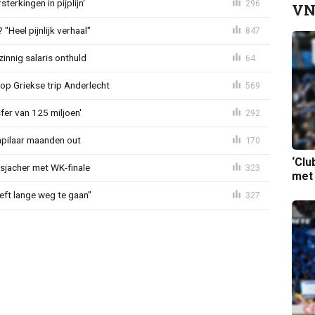
terkingen in pijplijn'
296
VN
"Heel pijnlijk verhaal"
847
zinnig salaris onthuld
64
op Griekse trip Anderlecht
569
sfer van 125 miljoen'
292
npilaar maanden out
170
‘Clu
esjacher met WK-finale
323
met
eeft lange weg te gaan"
327