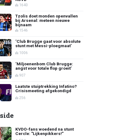
1640
Tzolis doet monden openvallen
bij Arsenal: meteen nieuwe
bijnaam
1546
‘Club Brugge gaat voor absolute
stunt met Messi-ploegmaat’
1006
‘Miljoenenbom Club Brugge:
angst voor totale flop groeit’
907
Laatste stuiptrekking Infatino?
Crisismeeting afgekondigd
256
side
KVDO-fans woedend na stunt
Cercle: "Lijkenpikkers!"