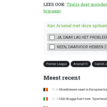
LEES OOK:
Tzolis doet monde
bijnaam
Kan Arsenal met deze spitse
JA, DAAR LAG HET PROBLEE
NEEN, DAARVOOR HEBBEN Z
Premier League
Arsenal FC
Gabriel 
Meest recent
Gloednieuwe naam in Europese bas
23:46
Club Brugge loert mee: 'Spectacul
23:19