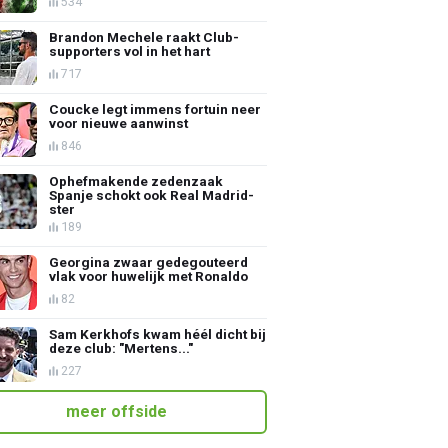
534
Brandon Mechele raakt Club-
supporters vol in het hart
717
Coucke legt immens fortuin neer
voor nieuwe aanwinst
846
Ophefmakende zedenzaak
Spanje schokt ook Real Madrid-
ster
189
Georgina zwaar gedegouteerd
vlak voor huwelijk met Ronaldo
82
Sam Kerkhofs kwam héél dicht bij
deze club: "Mertens..."
227
meer offside