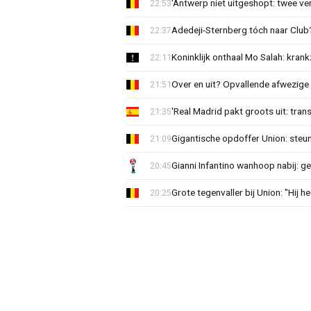
'Antwerp niet uitgeshopt: twee vers
22:53
Adedeji-Sternberg tóch naar Club? 
22:37
Koninklijk onthaal Mo Salah: krank
22:11
Over en uit? Opvallende afwezige 
21:51
'Real Madrid pakt groots uit: tran
21:35
Gigantische opdoffer Union: steu
21:09
Gianni Infantino wanhoop nabij: g
20:45
Grote tegenvaller bij Union: "Hij h
20:25