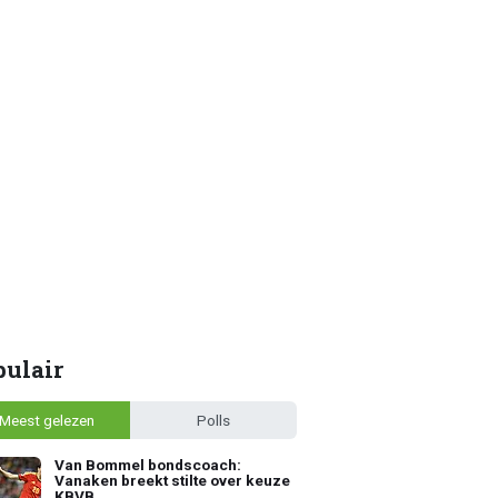
pulair
Meest gelezen
Polls
Van Bommel bondscoach:
Vanaken breekt stilte over keuze
KBVB