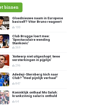
et binnen
Gloednieuwe naam in Europese
basiself? Vitor Bruno reageert
100
Club Brugge loert mee:
'Spectaculaire wending
Stankovic'
369
'Antwerp niet uitgeshopt: twee
versterkingen in pijplijn'
296
Adedeji-Sternberg tóch naar
Club? "Heel pijnlijk verhaal"
847
Koninklijk onthaal Mo Salah:
krankzinnig salaris onthuld
64