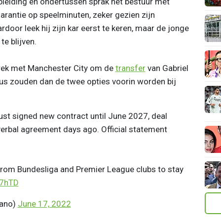
ubleiding en ondertussen sprak het bestuur met
 garantie op speelminuten, zeker gezien zijn
rdoor leek hij zijn kar eerst te keren, maar de jonge
te blijven.
sprek met Manchester City om de
transfer
van Gabriel
us zouden dan de twee opties voorin worden bij
ust signed new contract until June 2027, deal
erbal agreement days ago. Official statement
from Bundesliga and Premier League clubs to stay
V7hTD
mano)
June 17, 2022