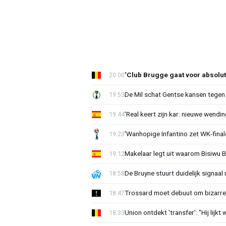
‘Club Brugge gaat voor absolu
20:00
De Mil schat Gentse kansen tegen
19:53
'Real keert zijn kar: nieuwe wendin
19:44
'Wanhopige Infantino zet WK-final
19:23
Makelaar legt uit waarom Bisiwu 
19:12
De Bruyne stuurt duidelijk signaal
18:58
Trossard moet debuut om bizarre 
18:47
Union ontdekt 'transfer': "Hij lijkt
18:33