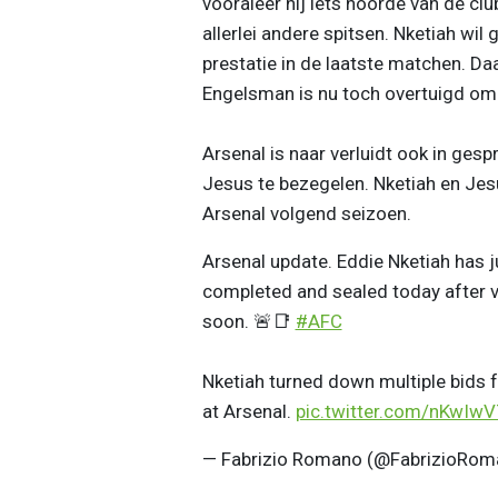
vooraleer hij iets hoorde van de cl
allerlei andere spitsen. Nketiah wil
prestatie in de laatste matchen. Daa
Engelsman is nu toch overtuigd om 
Arsenal is naar verluidt ook in ge
Jesus te bezegelen. Nketiah en Jes
Arsenal volgend seizoen.
Arsenal update. Eddie Nketiah has j
completed and sealed today after v
soon. 🚨📑
#AFC
Nketiah turned down multiple bids 
at Arsenal.
pic.twitter.com/nKwIw
— Fabrizio Romano (@FabrizioRo