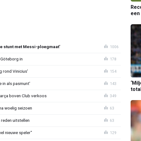
Reco
een 
te stunt met Messi-ploegmaat’
1006
 Göteborg in
178
g rond Vinicius'
154
‘Mil
e in als pasmunt'
143
tota
Barça boven Club verkoos
349
 na woelig seizoen
63
reden uitstellen
63
 wel nieuwe speler"
129