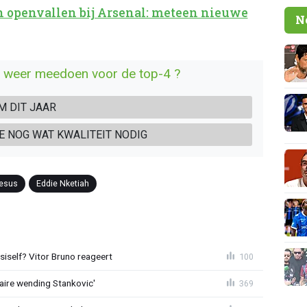
n openvallen bij Arsenal: meteen nieuwe
N
n weer meedoen voor de top-4 ?
M DIT JAAR
E NOG WAT KWALITEIT NODIG
Jesus
Eddie Nketiah
iself? Vitor Bruno reageert
100
aire wending Stankovic'
369