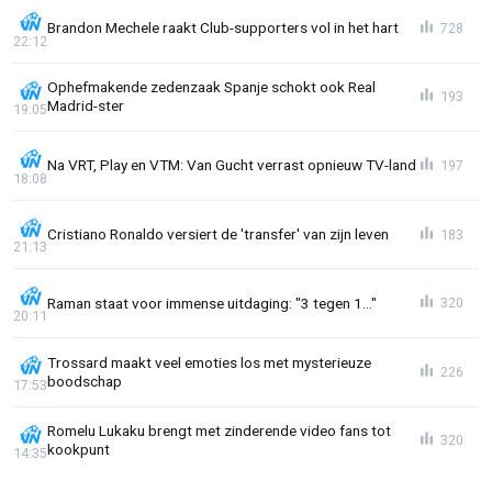
Brandon Mechele raakt Club-supporters vol in het hart
728
22:12
Ophefmakende zedenzaak Spanje schokt ook Real
193
Madrid-ster
19:05
Na VRT, Play en VTM: Van Gucht verrast opnieuw TV-land
197
18:08
Cristiano Ronaldo versiert de 'transfer' van zijn leven
183
21:13
Raman staat voor immense uitdaging: "3 tegen 1..."
320
20:11
Trossard maakt veel emoties los met mysterieuze
226
boodschap
17:53
Romelu Lukaku brengt met zinderende video fans tot
320
kookpunt
14:35