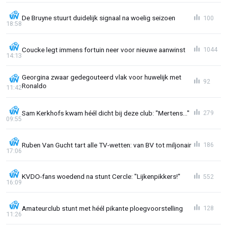
De Bruyne stuurt duidelijk signaal na woelig seizoen
100
18:58
Coucke legt immens fortuin neer voor nieuwe aanwinst
1044
14:13
Georgina zwaar gedegouteerd vlak voor huwelijk met
92
Ronaldo
11:42
Sam Kerkhofs kwam héél dicht bij deze club: "Mertens..."
279
09:55
Ruben Van Gucht tart alle TV-wetten: van BV tot miljonair
186
17:06
KVDO-fans woedend na stunt Cercle: "Lijkenpikkers!"
552
16:09
Amateurclub stunt met héél pikante ploegvoorstelling
128
11:26