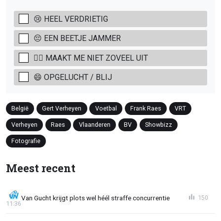
😢 HEEL VERDRIETIG
😔 EEN BEETJE JAMMER
🤷‍♂️ MAAKT ME NIET ZOVEEL UIT
😄 OPGELUCHT / BLIJ
België
Gert Verheyen
Voetbal
Frank Raes
VRT
Verheyen
Raes
Vlaanderen
BV
Showbizz
Fotografie
Meest recent
Van Gucht krijgt plots wel héél straffe concurrentie
150
11:36