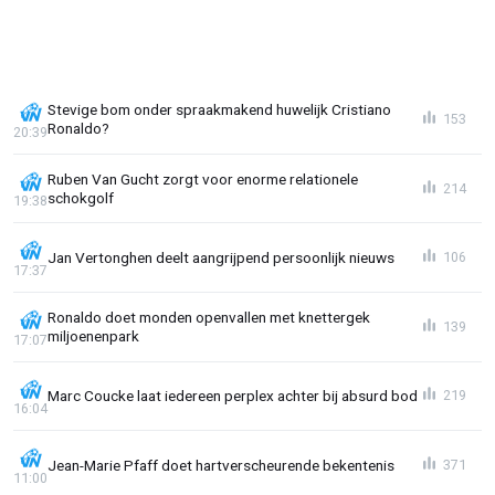
Stevige bom onder spraakmakend huwelijk Cristiano
153
Ronaldo?
20:39
Ruben Van Gucht zorgt voor enorme relationele
214
schokgolf
19:38
Jan Vertonghen deelt aangrijpend persoonlijk nieuws
106
17:37
Ronaldo doet monden openvallen met knettergek
139
miljoenenpark
17:07
Marc Coucke laat iedereen perplex achter bij absurd bod
219
16:04
Jean-Marie Pfaff doet hartverscheurende bekentenis
371
11:00