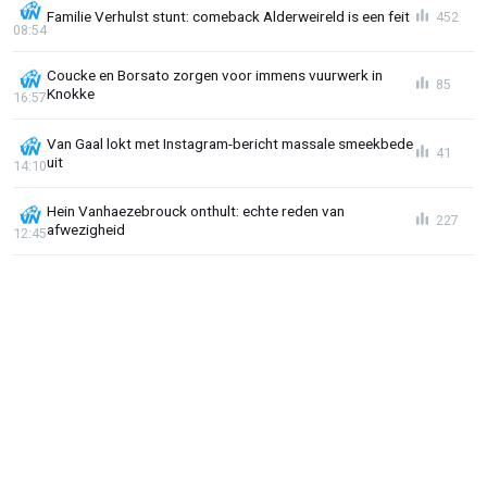
Familie Verhulst stunt: comeback Alderweireld is een feit
452
08:54
Coucke en Borsato zorgen voor immens vuurwerk in
85
Knokke
16:57
Van Gaal lokt met Instagram-bericht massale smeekbede
41
uit
14:10
Hein Vanhaezebrouck onthult: echte reden van
227
afwezigheid
12:45