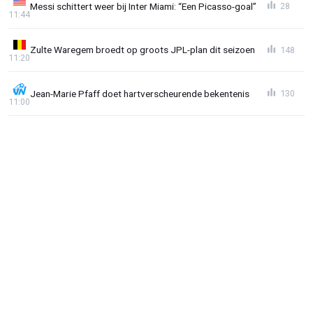
Messi schittert weer bij Inter Miami: “Een Picasso-goal”
28
11:44
Zulte Waregem broedt op groots JPL-plan dit seizoen
148
11:20
Jean-Marie Pfaff doet hartverscheurende bekentenis
130
11:00