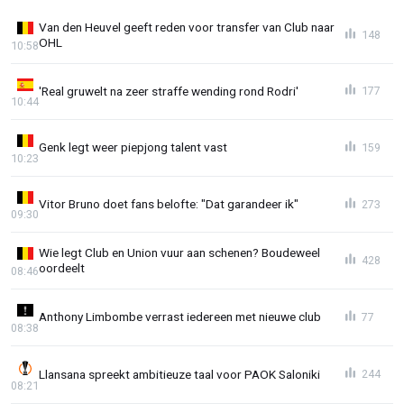
Van den Heuvel geeft reden voor transfer van Club naar
148
OHL
10:58
'Real gruwelt na zeer straffe wending rond Rodri'
177
10:44
Genk legt weer piepjong talent vast
159
10:23
Vitor Bruno doet fans belofte: "Dat garandeer ik"
273
09:30
Wie legt Club en Union vuur aan schenen? Boudeweel
428
oordeelt
08:46
Anthony Limbombe verrast iedereen met nieuwe club
77
08:38
Llansana spreekt ambitieuze taal voor PAOK Saloniki
244
08:21