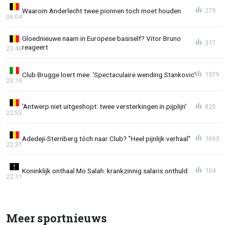
Waarom Anderlecht twee pionnen toch moet houden
279
06:04
Gloednieuwe naam in Europese basiself? Vitor Bruno
317
reageert
23:46
Club Brugge loert mee: 'Spectaculaire wending Stankovic'
1379
23:19
'Antwerp niet uitgeshopt: twee versterkingen in pijplijn'
825
22:53
Adedeji-Sternberg tóch naar Club? "Heel pijnlijk verhaal"
1663
22:37
Koninklijk onthaal Mo Salah: krankzinnig salaris onthuld
104
22:11
Meer sportnieuws