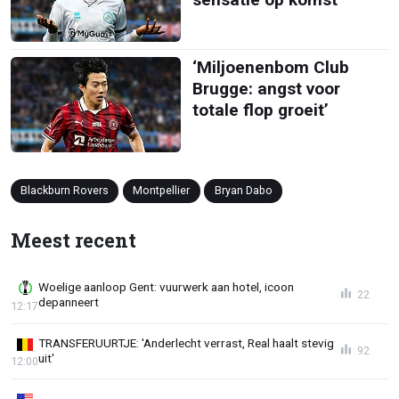
‘Miljoenenbom Club
Brugge: angst voor
totale flop groeit’
Blackburn Rovers
Montpellier
Bryan Dabo
Meest recent
Woelige aanloop Gent: vuurwerk aan hotel, icoon
22
depanneert
12:17
TRANSFERUURTJE: 'Anderlecht verrast, Real haalt stevig
92
uit'
12:00