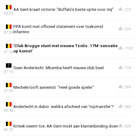
AA Gent kraait victorie: "Buffalo's beste optie voor mij"
223
08:00
FIFA komt met officieel statement over toekomst
299
Infantino
07:58
'Club Brugge stunt met nieuwe Tzolis: 17M-sensatie
1130
op komst'
07:30
Geen Anderlecht: Mbemba heeft nieuwe club beet
118
07:15
Mechele looft aanwinst: "Heel goede speler"
289
07:03
Anderlecht in dubio: weldra afscheid van ‘toptransfer’?
583
06:48
Kritiek neemt toe: AA Gent moét aan klantenbinding doen
320
06:23