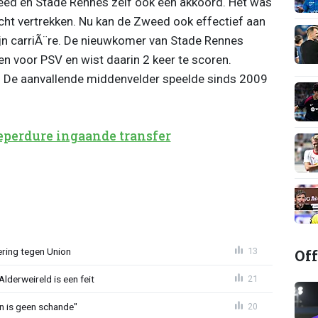
weed en Stade Rennes zelf ook een akkoord. Het was
ht vertrekken. Nu kan de Zweed ook effectief aan
jn carriÃ¨re. De nieuwkomer van Stade Rennes
en voor PSV en wist daarin 2 keer te scoren.
s. De aanvallende middenvelder speelde sinds 2009
eperdure ingaande transfer
Off
ring tegen Union
13
lderweireld is een feit
21
en is geen schande"
20