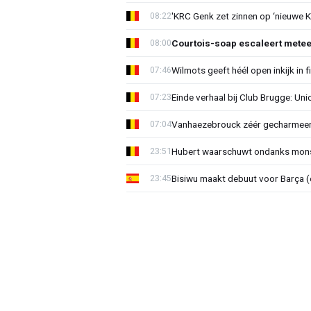
'KRC Genk zet zinnen op ‘nieuwe K
08:22
Courtois-soap escaleert mete
08:00
Wilmots geeft héél open inkijk in 
07:46
Einde verhaal bij Club Brugge: Uni
07:23
Vanhaezebrouck zéér gecharmeer
07:04
Hubert waarschuwt ondanks mons
23:51
Bisiwu maakt debuut voor Barça (e
23:45