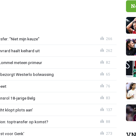
N
sfer: "Niet mijn keuze"
266
rard haalt keihard uit
262
 Lommel meteen primeur
82
n bezorgt Westerlo bolwassing
65
beet
76
nsrol 18-jarige Belg
83
ht klopt plots aan'
137
ion: toptransfer op komst?
88
VN
st voor Genk'
273