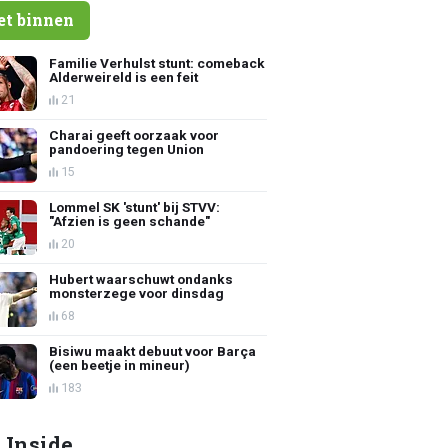
et binnen
Familie Verhulst stunt: comeback
Alderweireld is een feit
21
Charai geeft oorzaak voor
pandoering tegen Union
15
Lommel SK 'stunt' bij STVV:
"Afzien is geen schande"
20
Hubert waarschuwt ondanks
monsterzege voor dinsdag
68
Bisiwu maakt debuut voor Barça
(een beetje in mineur)
183
 Inside