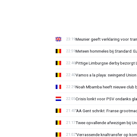
Meunier geeft verklaring voor tran
23:19
Meteen hommeles bij Standard: Euv
22:59
Pittige Limburgse derby bezorgt
22:46
Vamos a la playa: swingend Unio
22:40
Noah Mbamba heeft nieuwe club 
22:29
Crisis lonkt voor PSV ondanks gla
22:05
'AA Gent schrikt: Franse grootmac
21:45
Twee opvallende afwezigen bij Un
21:17
'Verrassende knaltransfer op kom
21:02