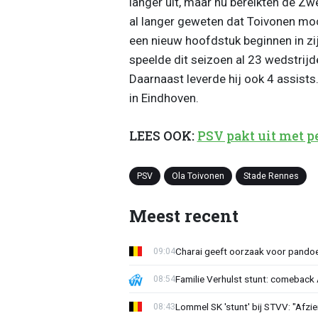
langer uit, maar nu bereikten de Z
al langer geweten dat Toivonen moc
een nieuw hoofdstuk beginnen in zi
speelde dit seizoen al 23 wedstrijd
Daarnaast leverde hij ook 4 assist
in Eindhoven.
LEES OOK:
PSV pakt uit met p
PSV
Ola Toivonen
Stade Rennes
Meest recent
Charai geeft oorzaak voor pandoe
09:04
Familie Verhulst stunt: comeback A
08:54
Lommel SK 'stunt' bij STVV: "Afzi
08:43