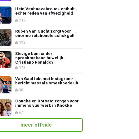
Hein Vanhaezebrouck onthult:
echte reden van afwezigheid
212
Ruben Van Gucht zorgt voor
enorme relationele schokgolf
192
Stevige bom onder
spraakmakend huwelijk
Cristiano Ronaldo?
148
Van Gaal lokt met Instagram-
bericht massale smeekbede uit
36
Coucke en Borsato zorgen voor
immens vuurwerk in Knokke
67
meer offside