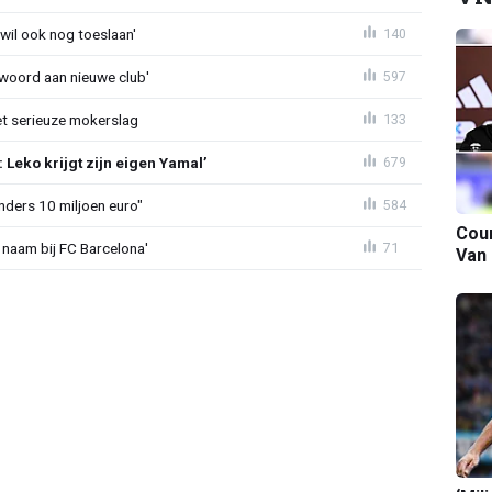
 wil ook nog toeslaan'
140
awoord aan nieuwe club'
597
t serieuze mokerslag
133
Leko krijgt zijn eigen Yamal’
679
nders 10 miljoen euro"
584
Cour
 naam bij FC Barcelona'
71
Van