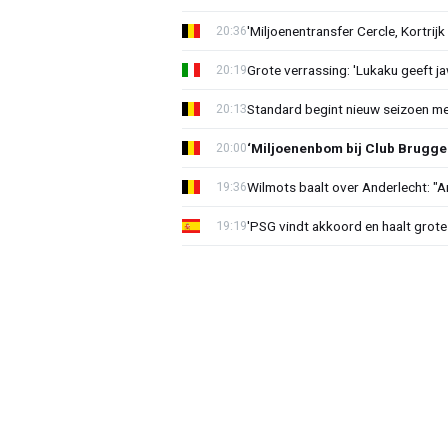
'Miljoenentransfer Cercle, Kortrijk
20:36
Grote verrassing: 'Lukaku geeft j
20:19
Standard begint nieuw seizoen me
20:13
‘Miljoenenbom bij Club Brugge: 
20:00
Wilmots baalt over Anderlecht: "A
19:36
'PSG vindt akkoord en haalt grote
19:19