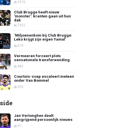
2010
Club Brugge heeft nieuw
'monster': kranten gaan uit hun
dak
1352
‘Miljoenenbom bij Club Brugge:
Leko krijgt zijn eigen Yamal’
679
Vermeeren forceert plots
sensationele transferwending
482
Courtois-soap escaleert meteen
onder Van Bommel
350
side
Jan Vertonghen deelt
aangrijpend persoonlijk nieuws
97