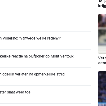
‘Mil
krij
n Vollering: "Vanwege welke reden?!"
elijke reactie na blufpoker op Mont Ventoux
Verm
sens
ddellijk verlaten na opmerkelijke strijd
ter slaat weer toe