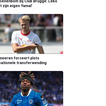
joenenbom bij Club Brugge: Leko
gt zijn eigen Yamal’
eeren forceert plots
ationele transferwending