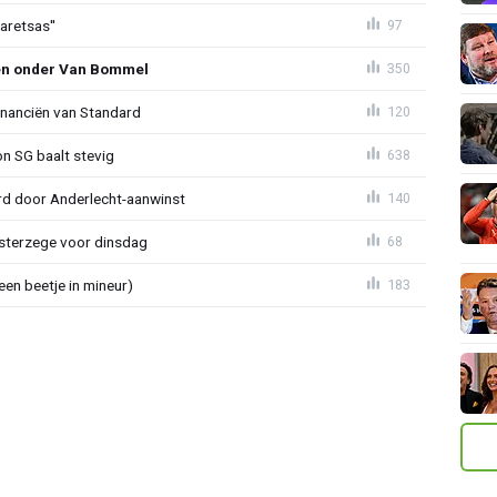
aretsas''
97
en onder Van Bommel
350
financiën van Standard
120
on SG baalt stevig
638
d door Anderlecht-aanwinst
140
terzege voor dinsdag
68
en beetje in mineur)
183