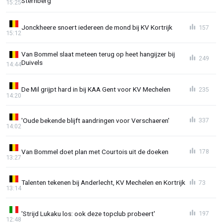
Sternberg
15:25
Jonckheere snoert iedereen de mond bij KV Kortrijk
157
15:12
Van Bommel slaat meteen terug op heet hangijzer bij
249
Duivels
14:44
De Mil grijpt hard in bij KAA Gent voor KV Mechelen
235
14:20
'Oude bekende blijft aandringen voor Verschaeren'
337
14:02
Van Bommel doet plan met Courtois uit de doeken
178
13:27
Talenten tekenen bij Anderlecht, KV Mechelen en Kortrijk
73
13:14
'Strijd Lukaku los: ook deze topclub probeert'
197
12:48