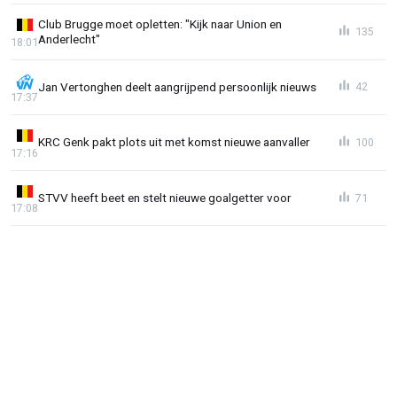
Club Brugge moet opletten: "Kijk naar Union en
135
Anderlecht"
18:01
Jan Vertonghen deelt aangrijpend persoonlijk nieuws
42
17:37
KRC Genk pakt plots uit met komst nieuwe aanvaller
100
17:16
STVV heeft beet en stelt nieuwe goalgetter voor
71
17:08