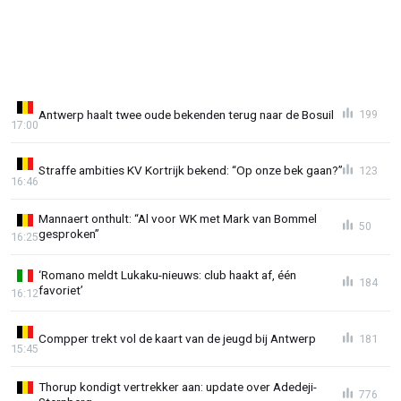
Antwerp haalt twee oude bekenden terug naar de Bosuil
199
17:00
Straffe ambities KV Kortrijk bekend: “Op onze bek gaan?”
123
16:46
Mannaert onthult: “Al voor WK met Mark van Bommel
50
gesproken”
16:25
‘Romano meldt Lukaku-nieuws: club haakt af, één
184
favoriet’
16:12
Compper trekt vol de kaart van de jeugd bij Antwerp
181
15:45
Thorup kondigt vertrekker aan: update over Adedeji-
776