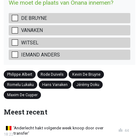
Wie moet de plaats van Onana innemen?
DE BRUYNE
VANAKEN
WITSEL
IEMAND ANDERS
Philippe Albert
Rode Duivels
Kevin De Bruyne
Romelu Lukaku
Hans Vanaken
Jérémy Doku
Maxim De Cuyper
Meest recent
'Anderlecht hakt volgende week knoop door over
44
transfer'
18:22