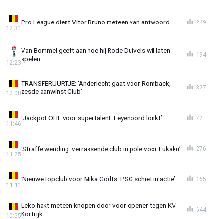
Pro League dient Vitor Bruno meteen van antwoord
249
12:31
Van Bommel geeft aan hoe hij Rode Duivels wil laten
194
spelen
12:23
TRANSFERUURTJE: 'Anderlecht gaat voor Romback,
327
zesde aanwinst Club'
12:00
‘Jackpot OHL voor supertalent: Feyenoord lonkt’
72
11:46
‘Straffe wending: verrassende club in pole voor Lukaku’
276
11:25
‘Nieuwe topclub voor Mika Godts: PSG schiet in actie’
165
11:11
Leko hakt meteen knopen door voor opener tegen KV
644
Kortrijk
10:55