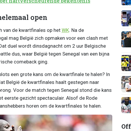
doet hartverscheurende bekentenis
 helemaal open
 van de kwartfinales op het
WK
. Na de
gal mag België zich opmaken voor een clash met
 Dat duel wordt dinsdagnacht om 2 uur Belgische
eattle dus, waar België tegen Senegal van een bijna
orische comeback ging.
plots een grote kans om de kwartfinale te halen? In
dat België de kwartfinales haalt gestegen naar
sprong. Voor de match tegen Senegal stond die kans
et eerste gezicht spectaculair. Alsof de Rode
kanshebbers horen om de kwartfinales te halen.
Off