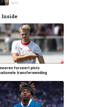
34
 Inside
eeren forceert plots
ationele transferwending