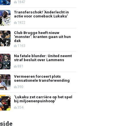
1847
Transferschok! 'Anderlecht in
actie voor comeback Lukaku'
1822
Club Brugge heeft nieuw
'monster': kranten gaan uit hun
dak
1163
Na fatale blunder: United neemt
straf besluit over Lammens
881
Vermeeren forceert plots
sensationele transferwending
390
‘Lukaku zet carrière op het spel
bij miljoenenpuinhoop’
354
side