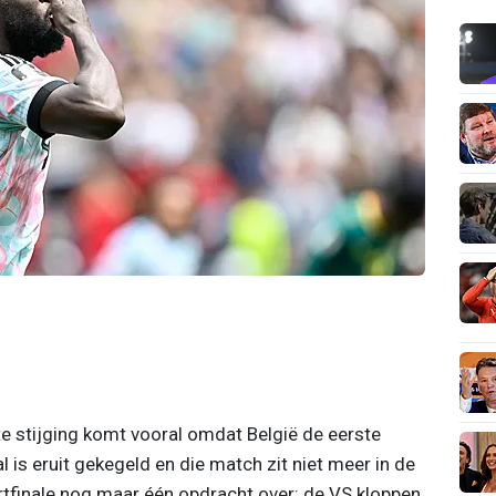
ote stijging komt vooral omdat België de eerste
l is eruit gekegeld en die match zit niet meer in de
artfinale nog maar één opdracht over: de VS kloppen.