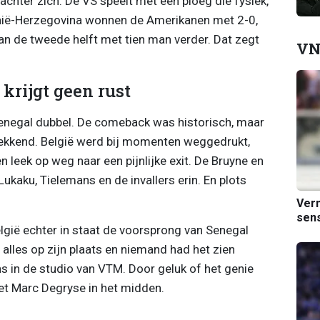
achter zich. De VS speelt met een ploeg die fysiek,
snië-Herzegovina wonnen de Amerikanen met 2-0,
an de tweede helft met tien man verder. Dat zegt
VN
 krijgt geen rust
Senegal dubbel. De comeback was historisch, maar
ekkend. België werd bij momenten weggedrukt,
n leek op weg naar een pijnlijke exit. De Bruyne en
kaku, Tielemans en de invallers erin. En plots
Verm
sens
lgië echter in staat de voorsprong van Senegal
 alles op zijn plaats en niemand had het zien
n de studio van VTM. Door geluk of het genie
et Marc Degryse in het midden.