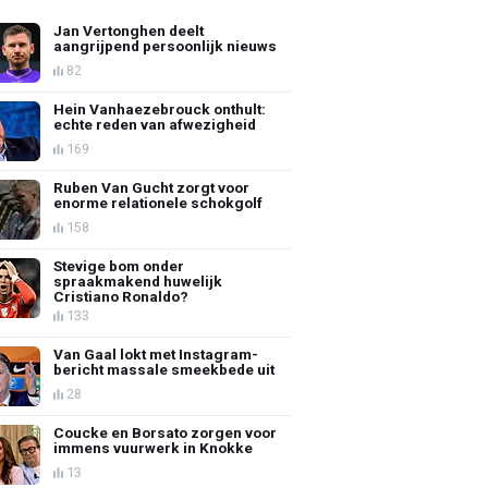
Jan Vertonghen deelt
aangrijpend persoonlijk nieuws
82
Hein Vanhaezebrouck onthult:
echte reden van afwezigheid
169
Ruben Van Gucht zorgt voor
enorme relationele schokgolf
158
Stevige bom onder
spraakmakend huwelijk
Cristiano Ronaldo?
133
Van Gaal lokt met Instagram-
bericht massale smeekbede uit
28
Coucke en Borsato zorgen voor
immens vuurwerk in Knokke
13