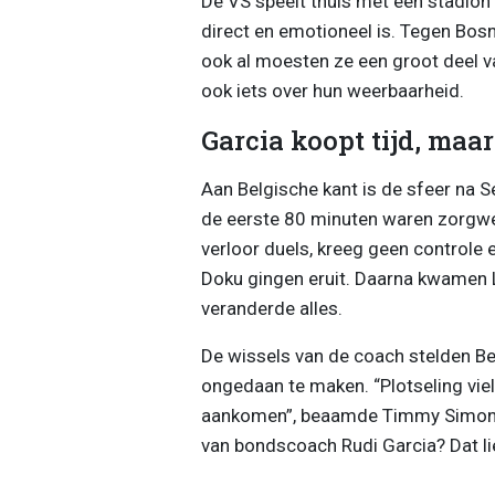
De VS speelt thuis met een stadion 
direct en emotioneel is. Tegen Bo
ook al moesten ze een groot deel v
ook iets over hun weerbaarheid.
Garcia koopt tijd, maar
Aan Belgische kant is de sfeer na 
de eerste 80 minuten waren zorgw
verloor duels, kreeg geen controle e
Doku gingen eruit. Daarna kwamen Lu
veranderde alles.
De wissels van de coach stelden Be
ongedaan te maken. “Plotseling viel
aankomen”, beaamde Timmy Simons i
van bondscoach Rudi Garcia? Dat li