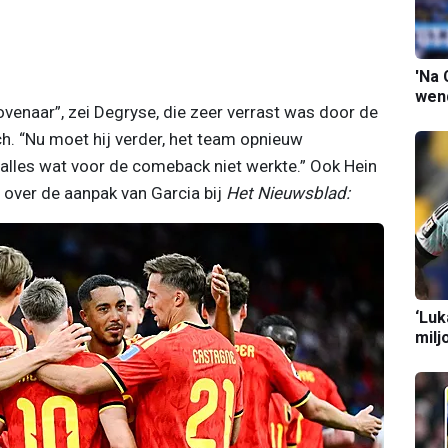
'Na 
wend
venaar”, zei Degryse, die zeer verrast was door de
h. “Nu moet hij verder, het team opnieuw
lles wat voor de comeback niet werkte.” Ook Hein
over de aanpak van Garcia bij
Het Nieuwsblad:
‘Luk
milj