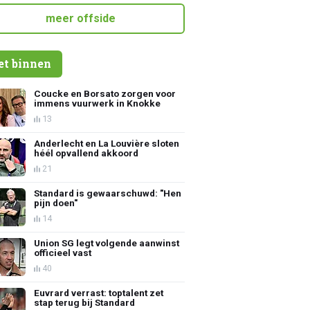
meer offside
et binnen
Coucke en Borsato zorgen voor
immens vuurwerk in Knokke
13
Anderlecht en La Louvière sloten
héél opvallend akkoord
21
Standard is gewaarschuwd: "Hen
pijn doen"
14
Union SG legt volgende aanwinst
officieel vast
40
Euvrard verrast: toptalent zet
stap terug bij Standard