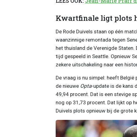
LEES OOK:
Jean-Marie Pfaff 
Kwartfinale ligt plots
De Rode Duivels staan op één match
waanzinnige remontada tegen Sene
het thuisland de Verenigde Staten.
tijd gespeeld in Seattle. Opnieuw S
zekere uitschakeling naar een hist
De vraag is nu simpel: heeft België 
de nieuwe
Opta
-update is de kans 
49,94 procent. Dat is een stevige 
nog op 31,73 procent. Dat lijkt op h
Duivels plots opnieuw bij de grote 