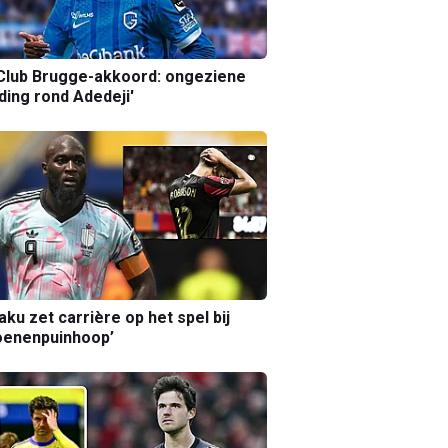
Club Brugge-akkoord: ongeziene
ing rond Adedeji'
aku zet carrière op het spel bij
oenenpuinhoop’