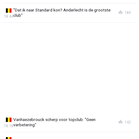
"Dat ik naar Standard kon? Anderlecht is de grootste
180
club"
18:44
Vanhaezebrouck scherp voor topclub: "Geen
142
verbetering"
18:18