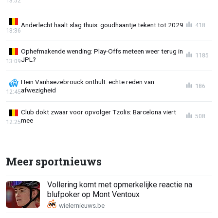
13:52
Anderlecht haalt slag thuis: goudhaantje tekent tot 2029
418
13:36
Ophefmakende wending: Play-Offs meteen weer terug in
1185
JPL?
13:09
Hein Vanhaezebrouck onthult: echte reden van
186
afwezigheid
12:45
Club dokt zwaar voor opvolger Tzolis: Barcelona viert
508
mee
12:25
Meer sportnieuws
Vollering komt met opmerkelijke reactie na
blufpoker op Mont Ventoux