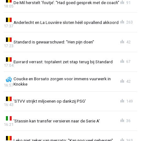
De Mil herstelt ‘foutje’: "Had goed gesprek met de coach"
91
18:05
Anderlecht en La Louvière sloten héél opvallend akkoord
263
17:37
Standard is gewaarschuwd: "Hen pijn doen"
42
17:23
Euvrard verrast: toptalent zet stap terug bij Standard
67
17:04
Coucke en Borsato zorgen voor immens vuurwerk in
42
Knokke
16:57
'STVV strijkt miljoenen op dankzij PSG'
149
16:43
'Stassin kan transfer versieren naar de Serie A'
36
16:21
Leko niet zeker van mercato: "Kan nog veel gebeuren"
363