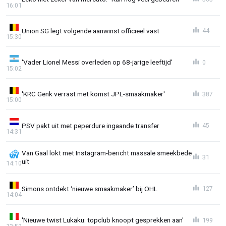
16:01
Union SG legt volgende aanwinst officieel vast
44
15:30
'Vader Lionel Messi overleden op 68-jarige leeftijd'
0
15:02
'KRC Genk verrast met komst JPL-smaakmaker'
387
15:00
PSV pakt uit met peperdure ingaande transfer
45
14:31
Van Gaal lokt met Instagram-bericht massale smeekbede
31
uit
14:10
Simons ontdekt ‘nieuwe smaakmaker’ bij OHL
127
14:04
'Nieuwe twist Lukaku: topclub knoopt gesprekken aan'
199