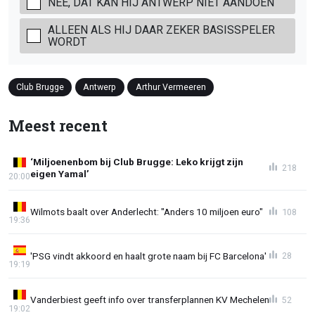
NEE, DAT KAN HIJ ANTWERP NIET AANDOEN
ALLEEN ALS HIJ DAAR ZEKER BASISSPELER
WORDT
Club Brugge
Antwerp
Arthur Vermeeren
Meest recent
‘Miljoenenbom bij Club Brugge: Leko krijgt zijn
218
eigen Yamal’
20:00
Wilmots baalt over Anderlecht: "Anders 10 miljoen euro"
108
19:36
'PSG vindt akkoord en haalt grote naam bij FC Barcelona'
28
19:19
Vanderbiest geeft info over transferplannen KV Mechelen
52
19:02