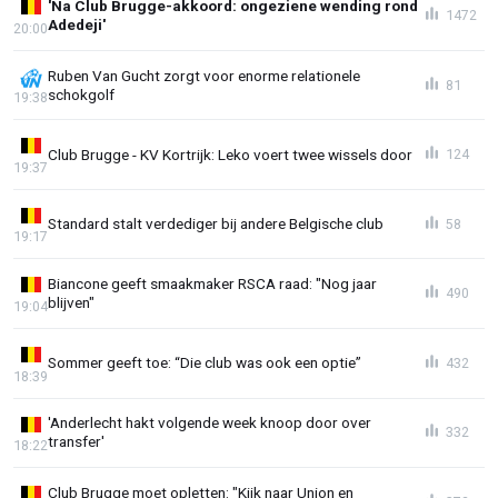
'Na Club Brugge-akkoord: ongeziene wending rond
1472
Adedeji'
20:00
Ruben Van Gucht zorgt voor enorme relationele
81
schokgolf
19:38
Club Brugge - KV Kortrijk: Leko voert twee wissels door
124
19:37
Standard stalt verdediger bij andere Belgische club
58
19:17
Biancone geeft smaakmaker RSCA raad: "Nog jaar
490
blijven"
19:04
Sommer geeft toe: “Die club was ook een optie”
432
18:39
'Anderlecht hakt volgende week knoop door over
332
transfer'
18:22
Club Brugge moet opletten: "Kijk naar Union en