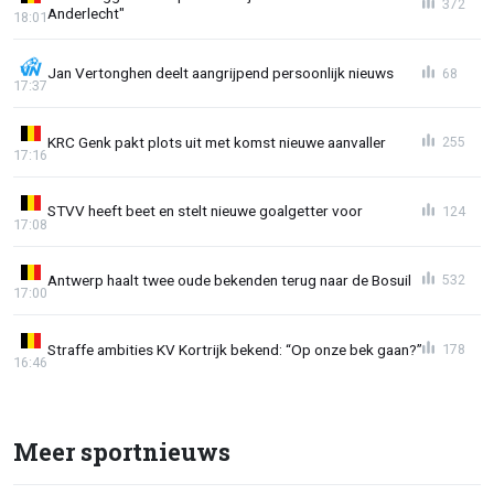
372
Anderlecht"
18:01
Jan Vertonghen deelt aangrijpend persoonlijk nieuws
68
17:37
KRC Genk pakt plots uit met komst nieuwe aanvaller
255
17:16
STVV heeft beet en stelt nieuwe goalgetter voor
124
17:08
Antwerp haalt twee oude bekenden terug naar de Bosuil
532
17:00
Straffe ambities KV Kortrijk bekend: “Op onze bek gaan?”
178
16:46
Meer sportnieuws