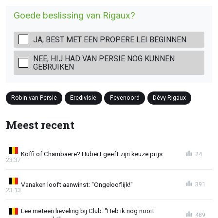
Goede beslissing van Rigaux?
JA, BEST MET EEN PROPERE LEI BEGINNEN
NEE, HIJ HAD VAN PERSIE NOG KUNNEN
GEBRUIKEN
Robin van Persie
Eredivisie
Feyenoord
Dévy Rigaux
Meest recent
Koffi of Chambaere? Hubert geeft zijn keuze prijs
24
23:37
Vanaken looft aanwinst: "Ongelooflijk!"
391
23:13
Lee meteen lieveling bij Club: "Heb ik nog nooit
489