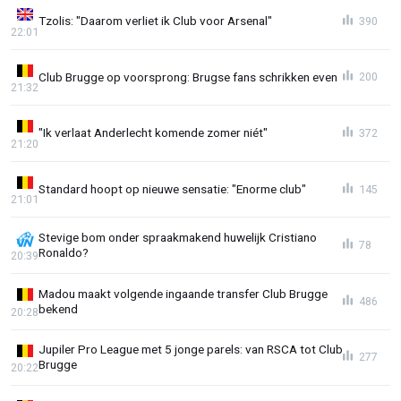
Tzolis: "Daarom verliet ik Club voor Arsenal"
390
22:01
Club Brugge op voorsprong: Brugse fans schrikken even
200
21:32
"Ik verlaat Anderlecht komende zomer niét"
372
21:20
Standard hoopt op nieuwe sensatie: "Enorme club"
145
21:01
Stevige bom onder spraakmakend huwelijk Cristiano
78
Ronaldo?
20:39
Madou maakt volgende ingaande transfer Club Brugge
486
bekend
20:28
Jupiler Pro League met 5 jonge parels: van RSCA tot Club
277
Brugge
20:22