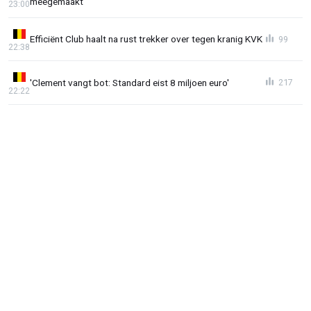
meegemaakt"
23:00
Efficiënt Club haalt na rust trekker over tegen kranig KVK
99
22:38
'Clement vangt bot: Standard eist 8 miljoen euro'
217
22:22