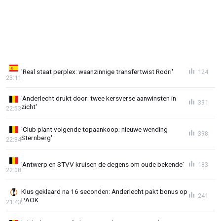
'Real staat perplex: waanzinnige transfertwist Rodri'
124
23:11
'Anderlecht drukt door: twee kersverse aanwinsten in
391
zicht'
22:53
'Club plant volgende topaankoop; nieuwe wending
398
Sternberg'
22:34
'Antwerp en STVV kruisen de degens om oude bekende'
183
22:08
Klus geklaard na 16 seconden: Anderlecht pakt bonus op
241
PAOK
21:43