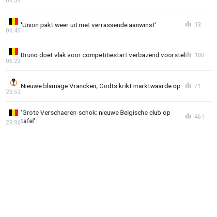
06:56
'Union pakt weer uit met verrassende aanwinst'
13
06:40
Bruno doet vlak voor competitiestart verbazend voorstel
100
06:23
Nieuwe blamage Vrancken; Godts krikt marktwaarde op
71
23:52
'Grote Verschaeren-schok: nieuwe Belgische club op
461
tafel'
23:36