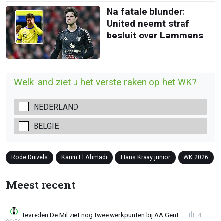
Na fatale blunder:
United neemt straf
besluit over Lammens
Welk land ziet u het verste raken op het WK?
NEDERLAND
BELGIË
Rode Duivels
Karim El Ahmadi
Hans Kraay junior
WK 2026
Meest recent
Tevreden De Mil ziet nog twee werkpunten bij AA Gent
4