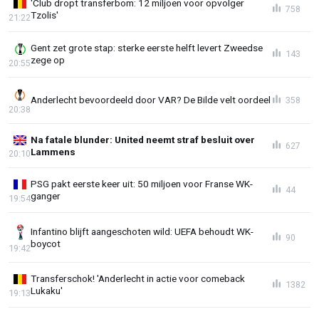
'Club dropt transferbom: 12 miljoen voor opvolger
758
Tzolis'
21:22
Gent zet grote stap: sterke eerste helft levert Zweedse
143
zege op
20:55
Anderlecht bevoordeeld door VAR? De Bilde velt oordeel
358
20:38
Na fatale blunder: United neemt straf besluit over
627
Lammens
20:10
PSG pakt eerste keer uit: 50 miljoen voor Franse WK-
44
ganger
19:54
Infantino blijft aangeschoten wild: UEFA behoudt WK-
90
boycot
19:42
Transferschok! 'Anderlecht in actie voor comeback
1382
Lukaku'
19:13