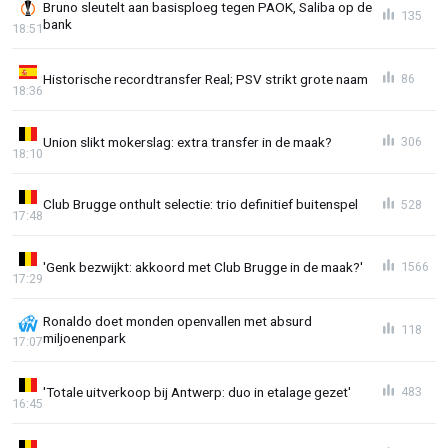
Bruno sleutelt aan basisploeg tegen PAOK, Saliba op de
135
bank
18:51
Historische recordtransfer Real; PSV strikt grote naam
86
18:36
Union slikt mokerslag: extra transfer in de maak?
306
18:10
Club Brugge onthult selectie: trio definitief buitenspel
528
17:48
'Genk bezwijkt: akkoord met Club Brugge in de maak?'
1566
17:29
Ronaldo doet monden openvallen met absurd
118
miljoenenpark
17:07
'Totale uitverkoop bij Antwerp: duo in etalage gezet'
483
16:45