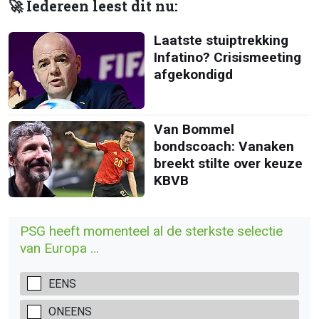
🚀 Iedereen leest dit nu:
Laatste stuiptrekking
Infatino? Crisismeeting
afgekondigd
Van Bommel
bondscoach: Vanaken
breekt stilte over keuze
KBVB
PSG heeft momenteel al de sterkste selectie
van Europa ...
EENS
ONEENS