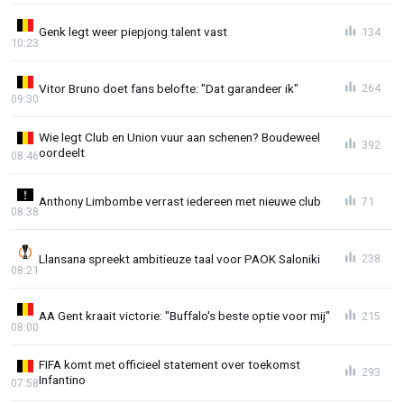
Genk legt weer piepjong talent vast
134
10:23
Vitor Bruno doet fans belofte: "Dat garandeer ik"
264
09:30
Wie legt Club en Union vuur aan schenen? Boudeweel
392
oordeelt
08:46
Anthony Limbombe verrast iedereen met nieuwe club
71
08:38
Llansana spreekt ambitieuze taal voor PAOK Saloniki
238
08:21
AA Gent kraait victorie: "Buffalo's beste optie voor mij"
215
08:00
FIFA komt met officieel statement over toekomst
293
Infantino
07:58