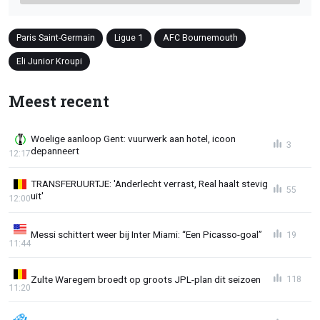
Paris Saint-Germain
Ligue 1
AFC Bournemouth
Eli Junior Kroupi
Meest recent
Woelige aanloop Gent: vuurwerk aan hotel, icoon
3
depanneert
12:17
TRANSFERUURTJE: 'Anderlecht verrast, Real haalt stevig
55
uit'
12:00
Messi schittert weer bij Inter Miami: “Een Picasso-goal”
19
11:44
Zulte Waregem broedt op groots JPL-plan dit seizoen
118
11:20