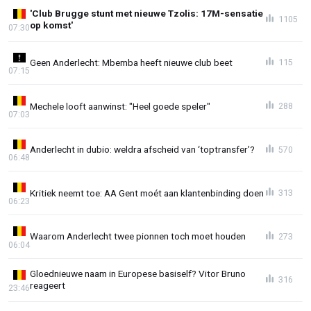
'Club Brugge stunt met nieuwe Tzolis: 17M-sensatie
1105
op komst'
07:30
Geen Anderlecht: Mbemba heeft nieuwe club beet
115
07:15
Mechele looft aanwinst: "Heel goede speler"
288
07:03
Anderlecht in dubio: weldra afscheid van ‘toptransfer’?
570
06:48
Kritiek neemt toe: AA Gent moét aan klantenbinding doen
313
06:23
Waarom Anderlecht twee pionnen toch moet houden
273
06:04
Gloednieuwe naam in Europese basiself? Vitor Bruno
316
reageert
23:46