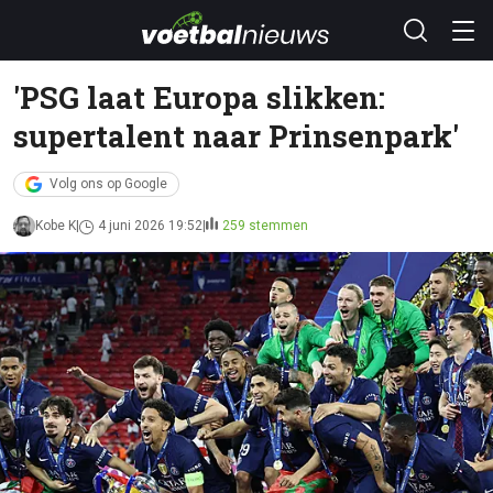
'PSG laat Europa slikken:
supertalent naar Prinsenpark'
Volg ons op Google
Kobe K
4 juni 2026 19:52
259 stemmen