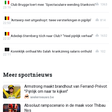
Club Brugge loert mee: 'Spectaculaire wending Stankovic'
1363
23:19
'Antwerp niet uitgeshopt: twee versterkingen in pijplijn'
814
22:53
Adedeji-Sternberg tóch naar Club? "Heel pijnlijk verhaal"
1632
22:37
Koninklijk onthaal Mo Salah: krankzinnig salaris onthuld
102
22:11
Meer sportnieuws
Armstrong maakt brandhout van Ferrand-Prévot:
"Pijnlijk om naar te kijken"
Absoluut rampscenario in de maak voor Thibau
Nys