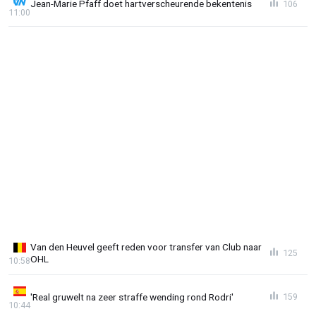
Jean-Marie Pfaff doet hartverscheurende bekentenis
106
11:00
Van den Heuvel geeft reden voor transfer van Club naar
125
OHL
10:58
'Real gruwelt na zeer straffe wending rond Rodri'
159
10:44