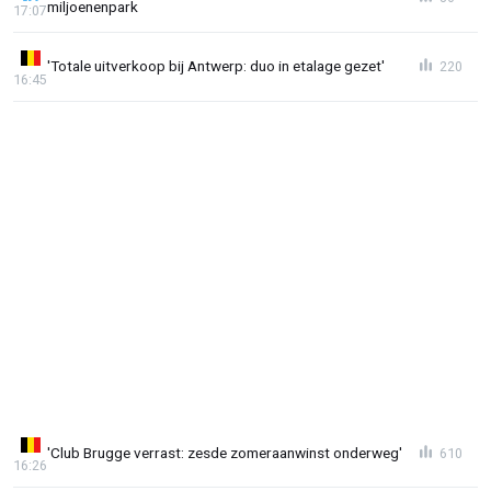
miljoenenpark
17:07
'Totale uitverkoop bij Antwerp: duo in etalage gezet'
220
16:45
'Club Brugge verrast: zesde zomeraanwinst onderweg'
610
16:26