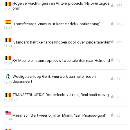
Hoge verwachtingen van Antwerp-coach: "Hij overtuigde
186
ons"
13:48
'Transfersaga Vinicius Jr kent eindelijk ontknoping'
112
13:27
'Standard hakt keiharde knopen door over jonge talenten'
155
13:08
KV Mechelen stuurt opnieuw twee talenten naar Helmond
48
12:47
Woelige aanloop Gent: vuurwerk aan hotel, icoon
94
depanneert
12:17
TRANSFERUURTJE: 'Anderlecht verrast, Real haalt stevig
255
uit'
12:00
Messi schittert weer bij Inter Miami: “Een Picasso-goal”
60
11:44