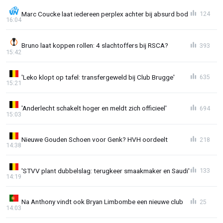
Marc Coucke laat iedereen perplex achter bij absurd bod
124
16:04
Bruno laat koppen rollen: 4 slachtoffers bij RSCA?
393
15:42
'Leko klopt op tafel: transfergeweld bij Club Brugge'
635
15:21
'Anderlecht schakelt hoger en meldt zich officieel'
694
15:03
Nieuwe Gouden Schoen voor Genk? HVH oordeelt
218
14:38
'STVV plant dubbelslag: terugkeer smaakmaker en Saudi'
133
14:19
Na Anthony vindt ook Bryan Limbombe een nieuwe club
25
14:03