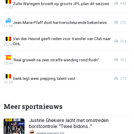
Zulte Waregem broedt op groots JPL-plan dit seizoen
443
11:20
Jean-Marie Pfaff doet hartverscheurende bekentenis
255
11:00
Van den Heuvel geeft reden voor transfer van Club naar
254
OHL
10:58
'Real gruwelt na zeer straffe wending rond Rodri'
251
10:44
Genk legt weer piepjong talent vast
273
10:23
Meer sportnieuws
Justine Ghekiere lacht met omstreden
borstcontrole: "Twee bidons..."