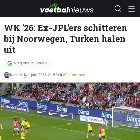
WK '26: Ex-JPL'ers schitteren
bij Noorwegen, Turken halen
uit
Volg ons op Google
Kobe K
1 juni 2026 21:53
60 stemmen