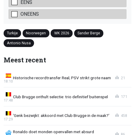
EENS
ONEENS
Turkije
Noorwegen
WK 2026
Sander Berge
Antonio Nusa
Meest recent
Historische recordtransfer Real; PSV strikt grote naam
21
18:10
Club Brugge onthult selectie: trio definitief buitenspel
171
17:48
'Genk bezwijkt: akkoord met Club Brugge in de maak?'
458
17:29
Ronaldo doet monden openvallen met absurd
86