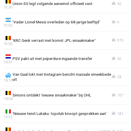
Union SG legt volgende aanwinst officieel vast
42
15:30
'Vader Lionel Messi overleden op 68-jarige leeftijd'
0
15:02
'KRC Genk verrast met komst JPL-smaakmaker'
310
15:00
PSV pakt uit met peperdure ingaande transfer
42
14:31
Van Gaal lokt met Instagram-bericht massale smeekbede
28
uit
14:10
Simons ontdekt ‘nieuwe smaakmaker’ bij OHL
107
14:04
'Nieuwe twist Lukaku: topclub knoopt gesprekken aan'
181
13:52