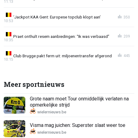
11:13
‘Jackpot KAA Gent: Europese topclub klopt aan’
350
10:53
Praet onthult resem aanbiedingen: “Ik was verbaasd”
209
10:35
Club Brugge pakt ferm uit: miljoenentransfer afgerond
445
10:15
Meer sportnieuws
Grote naam moet Tour onmiddellijk verlaten na
opmerkelijke strijd
Visma mag juichen: Superster slaat weer toe