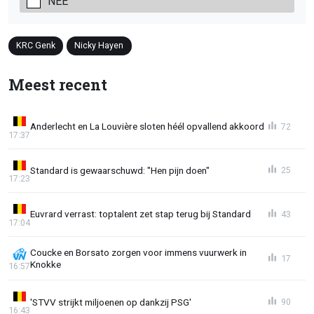
NEE
KRC Genk
Nicky Hayen
Meest recent
Anderlecht en La Louvière sloten héél opvallend akkoord
72
17:37
Standard is gewaarschuwd: "Hen pijn doen"
25
17:23
Euvrard verrast: toptalent zet stap terug bij Standard
43
17:04
Coucke en Borsato zorgen voor immens vuurwerk in
17
Knokke
16:57
'STVV strijkt miljoenen op dankzij PSG'
90
16:43