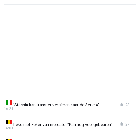
'Stassin kan transfer versieren naar de Serie A'
23
16:21
Leko niet zeker van mercato: "Kan nog veel gebeuren"
271
16:01