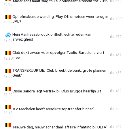
Anderlecht haalt slag thuis: goudhaantje tekent tot 2029
372
13:36
Ophefmakende wending: Play-Offs meteen weer terug in
1038
JPL?
13:09
Hein Vanhaezebrouck onthult: echte reden van
172
afwezigheid
12:45
Club dokt zwaar voor opvolger Tzolis: Barcelona viert
457
mee
12:25
TRANSFERUURTJE: 'Club breekt de bank, grote plannen
468
Genk'
12:00
Cisse Sandra legt vertrek bij Club Brugge haarfijn uit
489
11:44
‘KV Mechelen heeft absolute toptransfer binnen’
180
11:24
‘Nieuwe dag, nieuw schandaal: affaire Infantino bij UEFA’
182