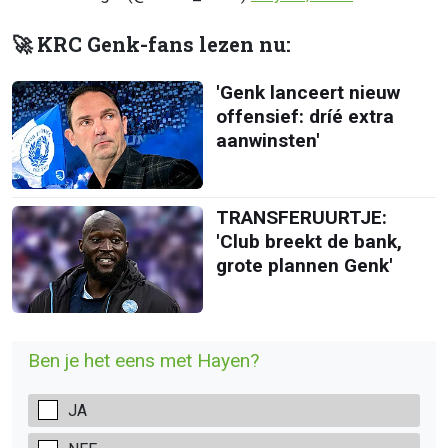
🚀 KRC Genk-fans lezen nu:
'Genk lanceert nieuw
offensief: dríé extra
aanwinsten'
TRANSFERUURTJE:
'Club breekt de bank,
grote plannen Genk'
Ben je het eens met Hayen?
JA