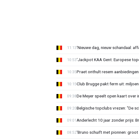
‘Nieuwe dag, nieuw schandaal: affai
11:13
‘Jackpot KAA Gent: Europese topc
10:53
Praet onthult resem aanbiedingen
10:35
Club Brugge pakt ferm uit: miljoe
10:15
De Meyer speelt open kaart over i
09:38
Belgische topclubs vrezen: "De sch
09:20
Anderlecht 10 jaar zonder prijs: 
09:01
'Bruno schuift met pionnen: groot s
08:52