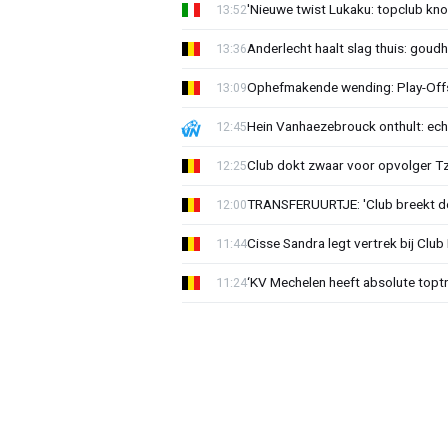
'Nieuwe twist Lukaku: topclub kn
13:52
Anderlecht haalt slag thuis: goud
13:36
Ophefmakende wending: Play-Offs
13:09
Hein Vanhaezebrouck onthult: ech
12:45
Club dokt zwaar voor opvolger Tzo
12:25
TRANSFERUURTJE: 'Club breekt de
12:00
Cisse Sandra legt vertrek bij Club 
11:44
‘KV Mechelen heeft absolute toptr
11:24