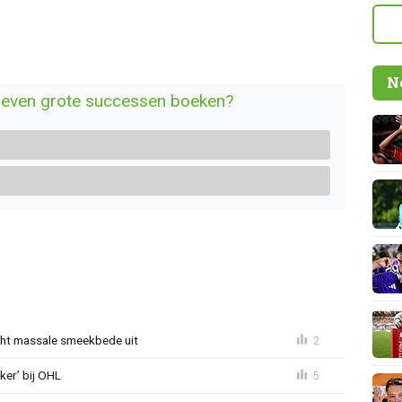
N
 even grote successen boeken?
cht massale smeekbede uit
2
er’ bij OHL
5