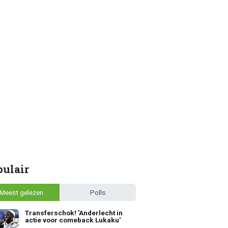
pulair
Meest gelezen
Polls
Transferschok! 'Anderlecht in
actie voor comeback Lukaku'