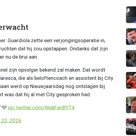
verwacht
r. Guardiola zette een verjongingsoperatie in,
uchten dat hij zou opstappen. Ondanks dat zijn
er nu de brui aan.
snel zijn opvolger bekend zal maken. Dat wordt
esca, die als beloftencoach en assistent bij City
liaan werd op Nieuwjaarsdag nog ontslagen bij
t was dat hij al met City gesproken had.
" 🩵
pic.twitter.com/WpkFecBYT4
 22, 2026