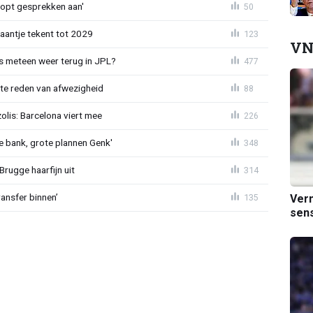
oopt gesprekken aan'
50
haantje tekent tot 2029
123
VN
 meteen weer terug in JPL?
477
te reden van afwezigheid
88
lis: Barcelona viert mee
226
 bank, grote plannen Genk'
348
Brugge haarfijn uit
314
ansfer binnen’
Verm
135
sens