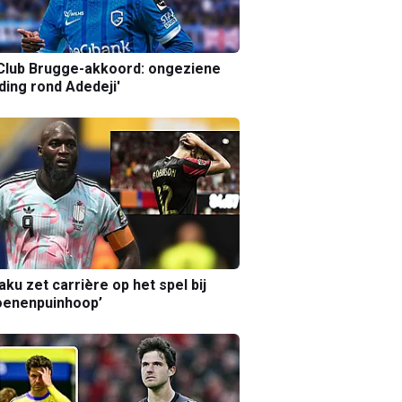
Club Brugge-akkoord: ongeziene
ing rond Adedeji'
aku zet carrière op het spel bij
oenenpuinhoop’