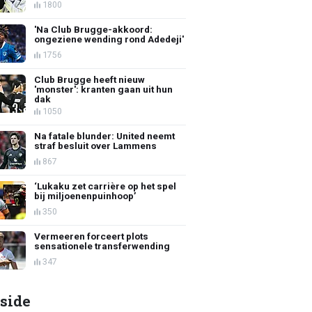
1800
'Na Club Brugge-akkoord:
ongeziene wending rond Adedeji'
1756
Club Brugge heeft nieuw
'monster': kranten gaan uit hun
dak
1050
Na fatale blunder: United neemt
straf besluit over Lammens
867
‘Lukaku zet carrière op het spel
bij miljoenenpuinhoop’
350
Vermeeren forceert plots
sensationele transferwending
347
side