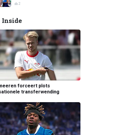
2
 Inside
eeren forceert plots
ationele transferwending