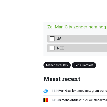
Zal Man City zonder hem nog
JA
NEE
Manchester City
Pep Guardiola
Meest recent
Van Gaal lokt met Instagram-beri
14:10
Simons ontdekt ‘nieuwe smaakmak
14:04