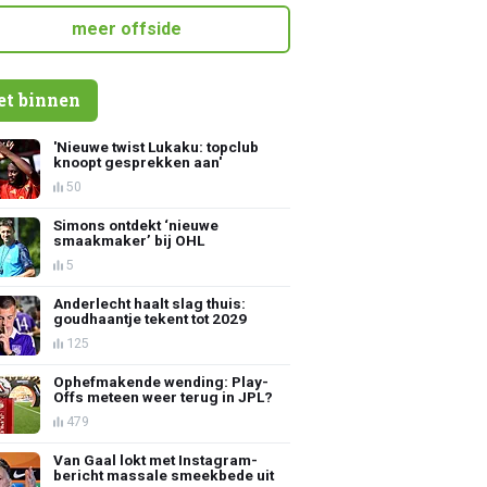
meer offside
et binnen
'Nieuwe twist Lukaku: topclub
knoopt gesprekken aan'
50
Simons ontdekt ‘nieuwe
smaakmaker’ bij OHL
5
Anderlecht haalt slag thuis:
goudhaantje tekent tot 2029
125
Ophefmakende wending: Play-
Offs meteen weer terug in JPL?
479
Van Gaal lokt met Instagram-
bericht massale smeekbede uit