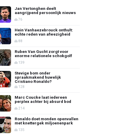
Jan Vertonghen deelt
aangrijpend persoonlijk nieuws
76
Hein Vanhaezebrouck onthult:
echte reden van afwezigheid
88
Ruben Van Gucht zorgt voor
enorme relationele schokgolf
139
Stevige bom onder
spraakmakend huwelijk
Cristiano Ronaldo?
128
Marc Coucke laat iedereen
perplex achter bij absurd bod
214
Ronaldo doet monden openvallen
met knettergek miljoenenpark
135