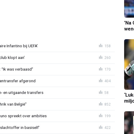
'Na 
wend
re Infantino bij UEFA’
158
lub klopt aan’
260
: “Ik was verbaasd”
170
nentransfer afgerond
404
n- en uitgaande transfers
58
‘Luk
milj
rik van België"
852
Bruno spreekt over ambities
199
lachtoffer in basiself'
422