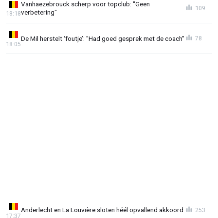
Vanhaezebrouck scherp voor topclub: "Geen
109
verbetering"
18:18
De Mil herstelt ‘foutje’: "Had goed gesprek met de coach"
78
18:05
Anderlecht en La Louvière sloten héél opvallend akkoord
253
17:37