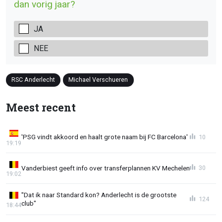
dan vorig jaar?
JA
NEE
RSC Anderlecht
Michael Verschueren
Meest recent
'PSG vindt akkoord en haalt grote naam bij FC Barcelona'
10
19:19
Vanderbiest geeft info over transferplannen KV Mechelen
30
19:02
"Dat ik naar Standard kon? Anderlecht is de grootste
124
club"
18:44