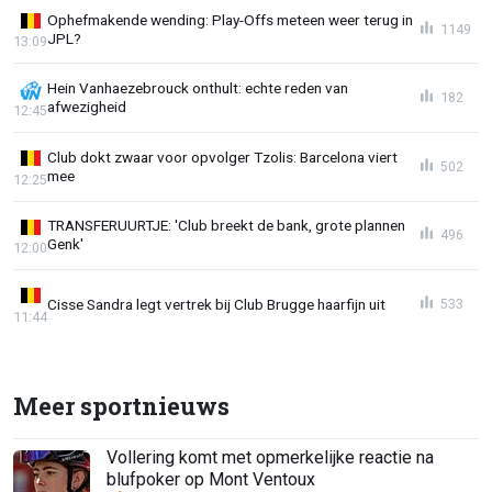
Ophefmakende wending: Play-Offs meteen weer terug in
1149
JPL?
13:09
Hein Vanhaezebrouck onthult: echte reden van
182
afwezigheid
12:45
Club dokt zwaar voor opvolger Tzolis: Barcelona viert
502
mee
12:25
TRANSFERUURTJE: 'Club breekt de bank, grote plannen
496
Genk'
12:00
Cisse Sandra legt vertrek bij Club Brugge haarfijn uit
533
11:44
Meer sportnieuws
Vollering komt met opmerkelijke reactie na
blufpoker op Mont Ventoux