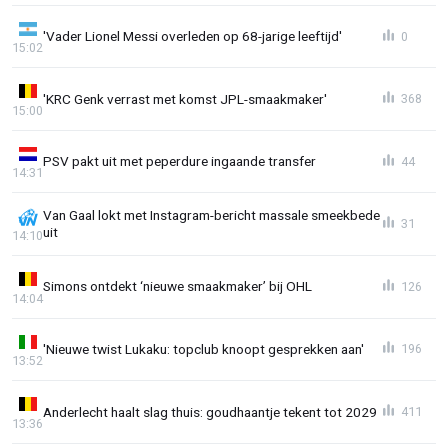
'Vader Lionel Messi overleden op 68-jarige leeftijd'
0
15:02
'KRC Genk verrast met komst JPL-smaakmaker'
368
15:00
PSV pakt uit met peperdure ingaande transfer
44
14:31
Van Gaal lokt met Instagram-bericht massale smeekbede
31
uit
14:10
Simons ontdekt ‘nieuwe smaakmaker’ bij OHL
126
14:04
'Nieuwe twist Lukaku: topclub knoopt gesprekken aan'
196
13:52
Anderlecht haalt slag thuis: goudhaantje tekent tot 2029
411
13:36