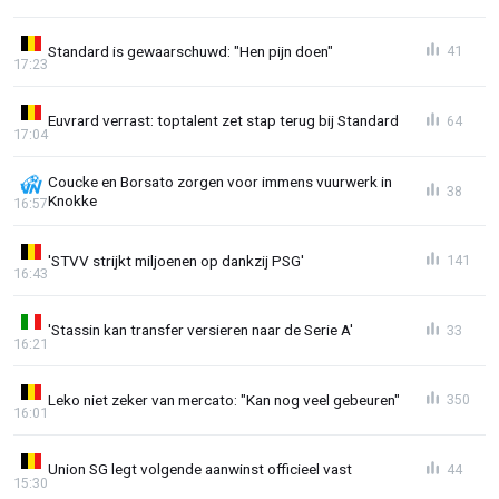
Standard is gewaarschuwd: "Hen pijn doen"
41
17:23
Euvrard verrast: toptalent zet stap terug bij Standard
64
17:04
Coucke en Borsato zorgen voor immens vuurwerk in
38
Knokke
16:57
'STVV strijkt miljoenen op dankzij PSG'
141
16:43
'Stassin kan transfer versieren naar de Serie A'
33
16:21
Leko niet zeker van mercato: "Kan nog veel gebeuren"
350
16:01
Union SG legt volgende aanwinst officieel vast
44
15:30