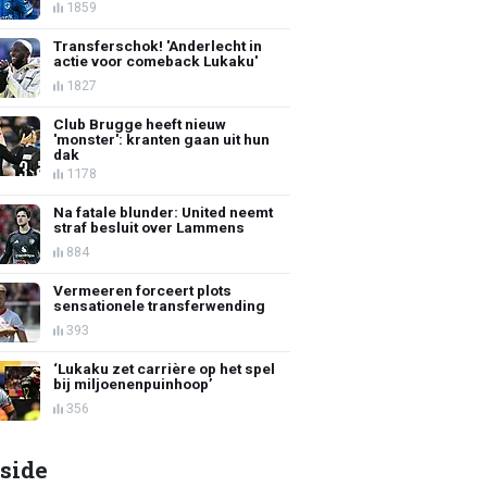
1859
Transferschok! 'Anderlecht in
actie voor comeback Lukaku'
1827
Club Brugge heeft nieuw
'monster': kranten gaan uit hun
dak
1178
Na fatale blunder: United neemt
straf besluit over Lammens
884
Vermeeren forceert plots
sensationele transferwending
393
‘Lukaku zet carrière op het spel
bij miljoenenpuinhoop’
356
side