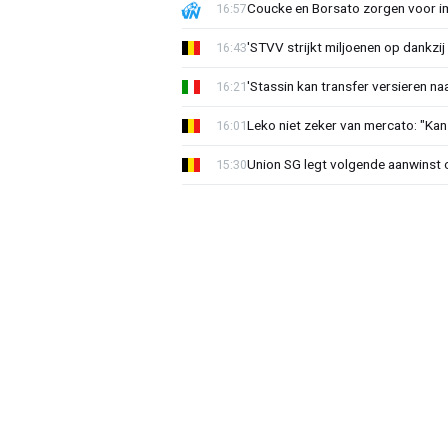
Coucke en Borsato zorgen voor i
16:57
'STVV strijkt miljoenen op dankzij
16:43
'Stassin kan transfer versieren naa
16:21
Leko niet zeker van mercato: "Kan
16:01
Union SG legt volgende aanwinst o
15:30