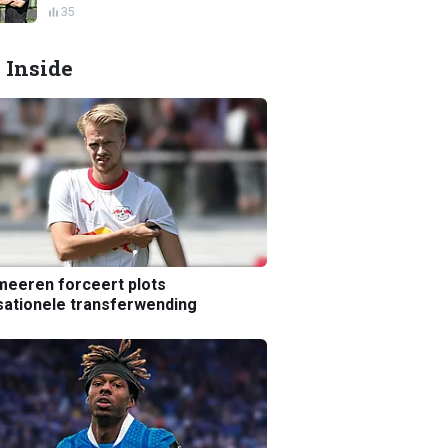
35
 Inside
eeren forceert plots
ationele transferwending