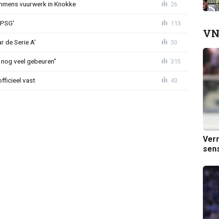
mmens vuurwerk in Knokke
26
 PSG'
113
VN
r de Serie A'
30
 nog veel gebeuren"
315
fficieel vast
43
Verm
sens