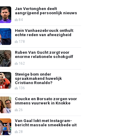
Jan Vertonghen deelt
aangrijpend persoonlijk nieuws
84
Hein Vanhaezebrouck onthult:
echte reden van afwezigheid
178
Ruben Van Gucht zorgt voor
enorme relationele schokgolf
162
Stevige bom onder
spraakmakend huwelijk
Cristiano Ronaldo?
136
Coucke en Borsato zorgen voor
immens vuurwerk in Knokke
26
Van Gaal lokt met Instagram-
bericht massale smeekbede uit
28