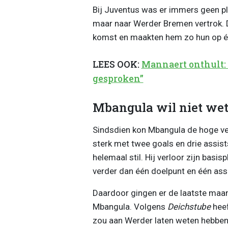
Bij Juventus was er immers geen p
maar naar Werder Bremen vertrok. D
komst en maakten hem zo hun op éé
LEES OOK:
Mannaert onthult:
gesproken”
Mbangula wil niet wet
Sindsdien kon Mbangula de hoge ver
sterk met twee goals en drie assists
helemaal stil. Hij verloor zijn basis
verder dan één doelpunt en één assi
Daardoor gingen er de laatste maa
Mbangula. Volgens
Deichstube
heef
zou aan Werder laten weten hebben d