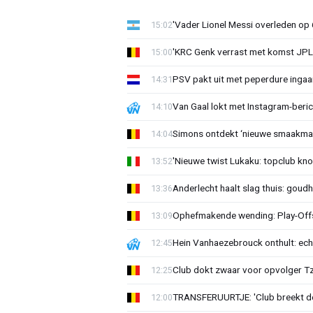
'Vader Lionel Messi overleden op 68
15:02
'KRC Genk verrast met komst JP
15:00
PSV pakt uit met peperdure ingaa
14:31
Van Gaal lokt met Instagram-beri
14:10
Simons ontdekt ‘nieuwe smaakmak
14:04
'Nieuwe twist Lukaku: topclub kn
13:52
Anderlecht haalt slag thuis: goud
13:36
Ophefmakende wending: Play-Offs
13:09
Hein Vanhaezebrouck onthult: ech
12:45
Club dokt zwaar voor opvolger Tzo
12:25
TRANSFERUURTJE: 'Club breekt de
12:00