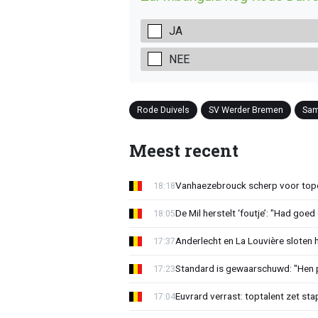
JA
NEE
Rode Duivels
SV Werder Bremen
Sam
Meest recent
Vanhaezebrouck scherp voor topc
18:18
De Mil herstelt ‘foutje’: "Had goe
18:05
Anderlecht en La Louvière sloten 
17:37
Standard is gewaarschuwd: "Hen p
17:23
Euvrard verrast: toptalent zet sta
17:04