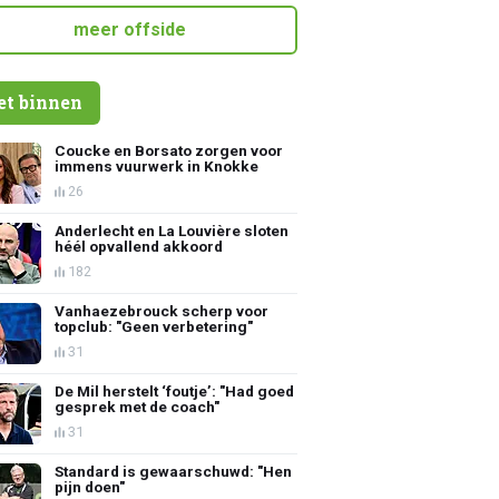
meer offside
et binnen
Coucke en Borsato zorgen voor
immens vuurwerk in Knokke
26
Anderlecht en La Louvière sloten
héél opvallend akkoord
182
Vanhaezebrouck scherp voor
topclub: "Geen verbetering"
31
De Mil herstelt ‘foutje’: "Had goed
gesprek met de coach"
31
Standard is gewaarschuwd: "Hen
pijn doen"