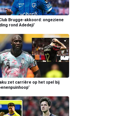
Club Brugge-akkoord: ongeziene
ing rond Adedeji'
aku zet carrière op het spel bij
oenenpuinhoop’