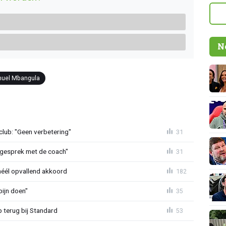
N
uel Mbangula
lub: "Geen verbetering"
31
d gesprek met de coach"
31
héél opvallend akkoord
182
ijn doen"
35
p terug bij Standard
53