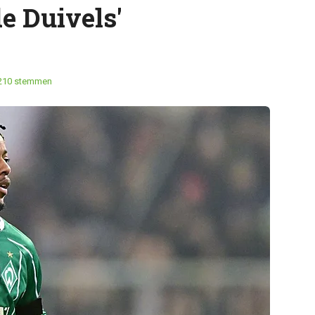
e Duivels'
210 stemmen