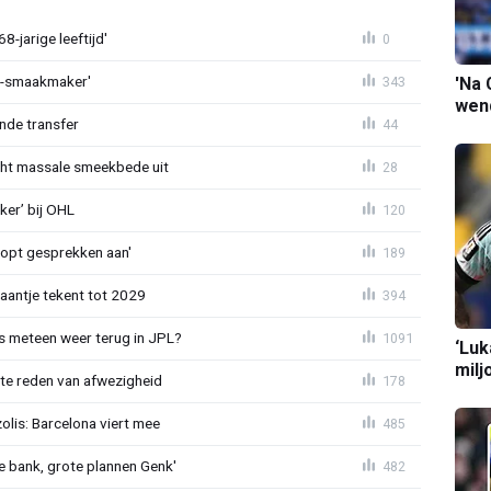
-jarige leeftijd'
0
L-smaakmaker'
343
'Na 
wend
nde transfer
44
cht massale smeekbede uit
28
er’ bij OHL
120
oopt gesprekken aan'
189
haantje tekent tot 2029
394
 meteen weer terug in JPL?
1091
‘Luk
milj
te reden van afwezigheid
178
lis: Barcelona viert mee
485
 bank, grote plannen Genk'
482