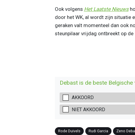
Ook volgens
Het Laatste Nieuws
ho
door het WK, al wordt zijn situatie er
geraken valt momenteel dan ook nog
steunpilaar vrijdag ontbreekt op de l
Debast is de beste Belgische
AKKOORD
NIET AKKOORD
Rode Duivels
Rudi Garcia
Zeno Deba