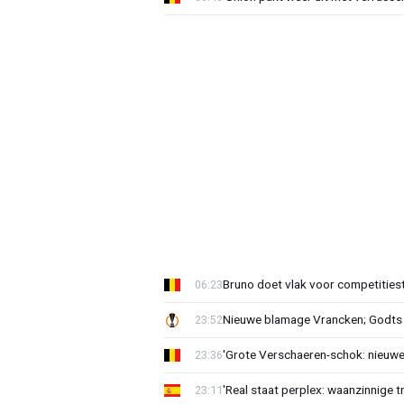
Bruno doet vlak voor competities
06:23
Nieuwe blamage Vrancken; Godts 
23:52
'Grote Verschaeren-schok: nieuwe 
23:36
'Real staat perplex: waanzinnige t
23:11