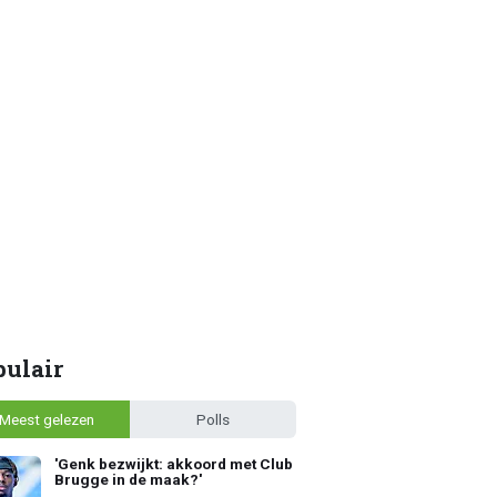
pulair
Meest gelezen
Polls
'Genk bezwijkt: akkoord met Club
Brugge in de maak?'