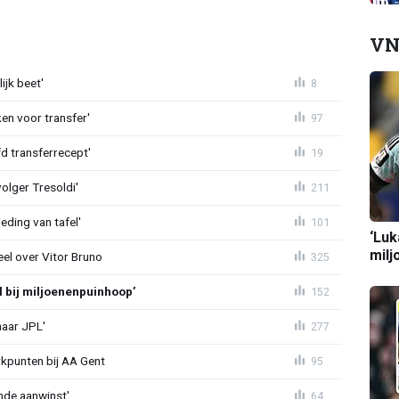
VN
ijk beet'
8
en voor transfer'
97
d transferrecept'
19
olger Tresoldi'
211
eding van tafel'
101
‘Luk
milj
el over Vitor Bruno
325
l bij miljoenenpuinhoop’
152
naar JPL'
277
rkpunten bij AA Gent
95
nde aanwinst'
64