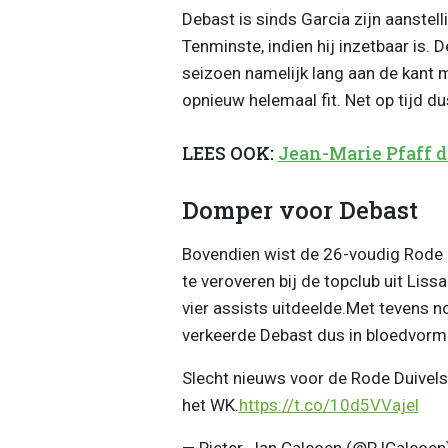
Debast is sinds Garcia zijn aanstel
Tenminste, indien hij inzetbaar is. 
seizoen namelijk lang aan de kant me
opnieuw helemaal fit. Net op tijd d
LEES OOK:
Jean-Marie Pfaff 
Domper voor Debast
Bovendien wist de 26-voudig Rode D
te veroveren bij de topclub uit Liss
vier assists uitdeelde.Met tevens n
verkeerde Debast dus in bloedvorm.
Slecht nieuws voor de Rode Duivels
het WK.
https://t.co/10d5VVajel
— Pieter-Jan Calcoen (@PJCalcoen