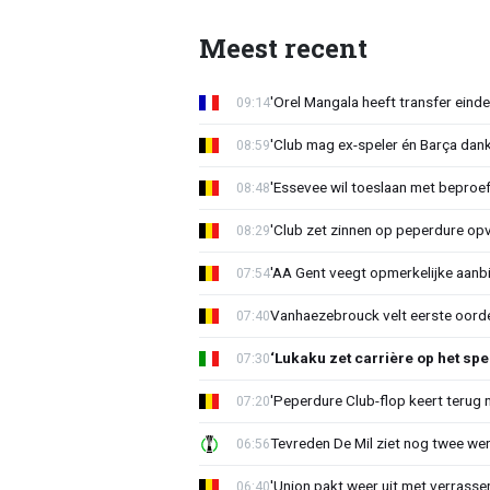
Meest recent
'Orel Mangala heeft transfer eindel
09:14
'Club mag ex-speler én Barça dank
08:59
'Essevee wil toeslaan met beproef
08:48
'Club zet zinnen op peperdure opv
08:29
'AA Gent veegt opmerkelijke aanbi
07:54
Vanhaezebrouck velt eerste oorde
07:40
‘Lukaku zet carrière op het spe
07:30
'Peperdure Club-flop keert terug 
07:20
Tevreden De Mil ziet nog twee we
06:56
'Union pakt weer uit met verrasse
06:40