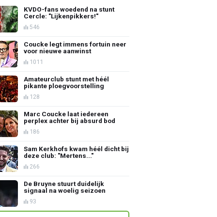
KVDO-fans woedend na stunt
Cercle: "Lijkenpikkers!"
546
Coucke legt immens fortuin neer
voor nieuwe aanwinst
1011
Amateurclub stunt met héél
pikante ploegvoorstelling
128
Marc Coucke laat iedereen
perplex achter bij absurd bod
186
Sam Kerkhofs kwam héél dicht bij
deze club: "Mertens..."
266
De Bruyne stuurt duidelijk
signaal na woelig seizoen
93