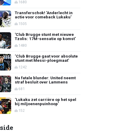
1680
Transferschok! 'Anderlecht in
actie voor comeback Lukaku'
1505
'Club Brugge stunt met nieuwe
Tzolis: 17M-sensatie op komst'
1480
‘Club Brugge gaat voor absolute
stunt met Messi-ploegmaat’
1242
Na fatale blunder: United neemt
straf besluit over Lammens
681
‘Lukaku zet carrière op het spel
bij miljoenenpuinhoop’
152
side