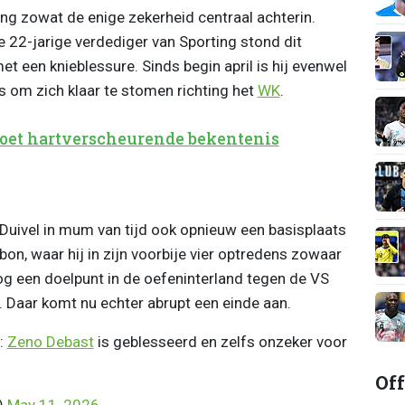
ling zowat de enige zekerheid centraal achterin.
De 22-jarige verdediger van Sporting stond dit
t een knieblessure. Sinds begin april is hij evenwel
us om zich klaar te stomen richting het
WK
.
doet hartverscheurende bekentenis
uivel in mum van tijd ook opnieuw een basisplaats
abon, waar hij in zijn voorbije vier optredens zowaar
og een doelpunt in de oefeninterland tegen de VS
 Daar komt nu echter abrupt een einde aan.
:
Zeno Debast
is geblesseerd en zelfs onzeker voor
Off
)
May 11, 2026