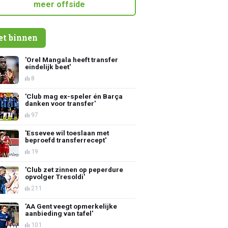
meer offside
et binnen
'Orel Mangala heeft transfer
eindelijk beet'
8
'Club mag ex-speler én Barça
danken voor transfer'
97
'Essevee wil toeslaan met
beproefd transferrecept'
19
'Club zet zinnen op peperdure
opvolger Tresoldi'
211
'AA Gent veegt opmerkelijke
aanbieding van tafel'
101