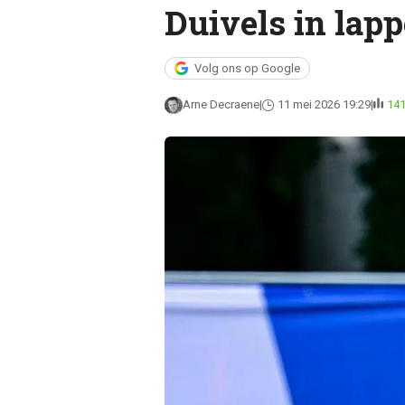
Duivels in la
Volg ons op Google
Arne Decraene
11 mei 2026 19:29
14