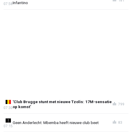
181
Infantino
07:58
'Club Brugge stunt met nieuwe Tzolis: 17M-sensatie
799
op komst'
07:30
Geen Anderlecht: Mbemba heeft nieuwe club beet
83
07:15