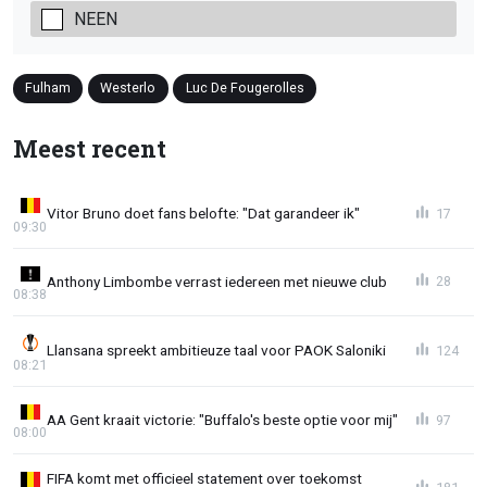
NEEN
Fulham
Westerlo
Luc De Fougerolles
Meest recent
Vitor Bruno doet fans belofte: "Dat garandeer ik"
17
09:30
Anthony Limbombe verrast iedereen met nieuwe club
28
08:38
Llansana spreekt ambitieuze taal voor PAOK Saloniki
124
08:21
AA Gent kraait victorie: "Buffalo's beste optie voor mij"
97
08:00
FIFA komt met officieel statement over toekomst