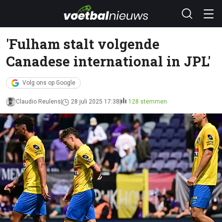
'Fulham stalt volgende
Canadese international in JPL'
Volg ons op Google
Claudio Reulens
28 juli 2025 17:38
128 stemmen