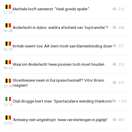
Mechele looft aanwinst: "Heel goede speler"
210
07:03
Anderlecht in dubio: weldra afscheid van ‘toptransfer’?
448
06:48
Kritiek neemt toe: AA Gent moét aan klantenbinding doen
227
06:23
Waarom Anderlecht twee pionnen toch moet houden
223
06:04
Gloednieuwe naam in Europese basiself? Vitor Bruno
275
reageert
23:46
Club Brugge loert mee: 'Spectaculaire wending Stankovic'
1124
23:19
'Antwerp niet uitgeshopt: twee versterkingen in pijplijn'
687
22:53