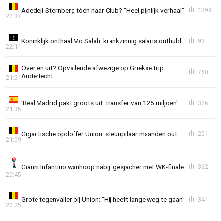
Adedeji-Sternberg tóch naar Club? "Heel pijnlijk verhaal"
1399
22:37
Koninklijk onthaal Mo Salah: krankzinnig salaris onthuld
93
22:11
Over en uit? Opvallende afwezige op Griekse trip
760
Anderlecht
21:51
'Real Madrid pakt groots uit: transfer van 125 miljoen'
326
21:35
Gigantische opdoffer Union: steunpilaar maanden out
201
21:09
Gianni Infantino wanhoop nabij: gesjacher met WK-finale
362
20:45
Grote tegenvaller bij Union: "Hij heeft lange weg te gaan"
341
20:25