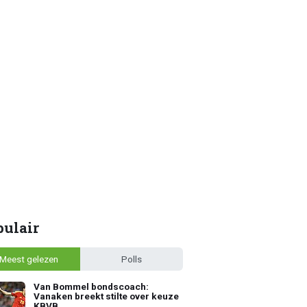
pulair
Meest gelezen
Polls
Van Bommel bondscoach:
Vanaken breekt stilte over keuze
KBVB