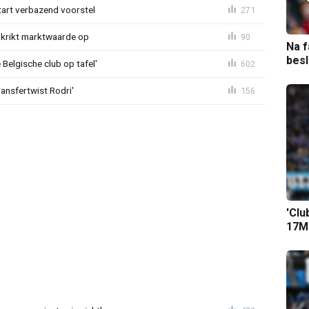
tart verbazend voorstel
271
krikt marktwaarde op
90
Na f
bes
Belgische club op tafel'
602
ransfertwist Rodri'
156
'Clu
17M-