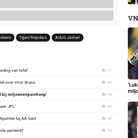
VN
telaere
Tijjani Reijnders
Ardon Jashari
eding van tafel'
17
el over Vitor Bruno
80
‘Luk
milj
l bij miljoenenpuinhoop’
78
naar JPL'
89
rkpunten bij AA Gent
47
nde aanwinst'
34