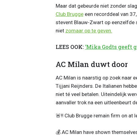
Maar dat gebeurde niet zonder sla
Club Brugge
een recorddeal van 37,
stevent Blauw-Zwart op eenzelfde s
niet
zomaar op te geven.
LEES OOK:
‘Mika Godts geeft 
AC Milan duwt door
AC Milan is naarstig op zoek naar e
Tijjani Reijnders. De Italianen hebb
niet té veel betalen. Uiteindelijk w
aanvaller trok na een uitleenbeurt d
🚨‼️ Club Brugge remain firm on at 
💰 AC Milan have shown themselves