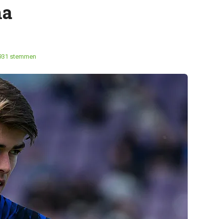
ma
931 stemmen