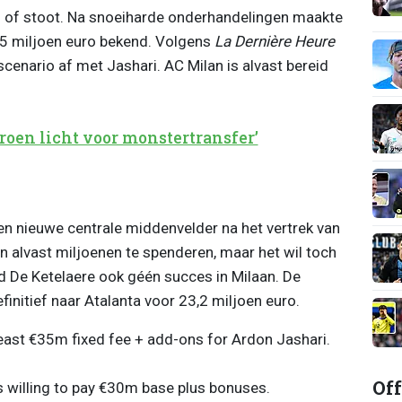
g of stoot. Na snoeiharde onderhandelingen maakte
5 miljoen euro bekend. Volgens
La Dernière Heure
cenario af met Jashari. AC Milan is alvast bereid
groen licht voor monstertransfer’
en nieuwe centrale middenvelder na het vertrek van
en alvast miljoenen te spenderen, maar het wil toch
erd De Ketelaere ook géén succes in Milaan. De
efinitief naar Atalanta voor 23,2 miljoen euro.
least €35m fixed fee + add-ons for Ardon Jashari.
Off
 willing to pay €30m base plus bonuses.