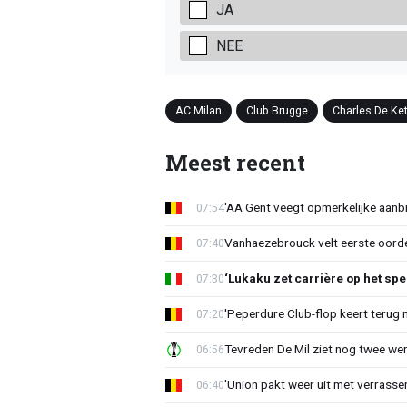
JA
NEE
AC Milan
Club Brugge
Charles De Ke
Meest recent
'AA Gent veegt opmerkelijke aanbi
07:54
Vanhaezebrouck velt eerste oorde
07:40
‘Lukaku zet carrière op het spe
07:30
'Peperdure Club-flop keert terug 
07:20
Tevreden De Mil ziet nog twee we
06:56
'Union pakt weer uit met verrasse
06:40