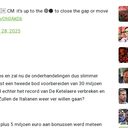
🇭 CM: it’s up to the 🔴⚫️ to close the gap or move
sYyOh0AkDb
 28, 2025
ies en zal nu de onderhandelingen dus slimmer
ast een tweede bod voorbereiden van 30 miljoen
l echter het record van De Ketelaere verbreken en
ullen de Italianen weer ver willen gaan?
o plus 5 miljoen euro aan bonussen werd meteen