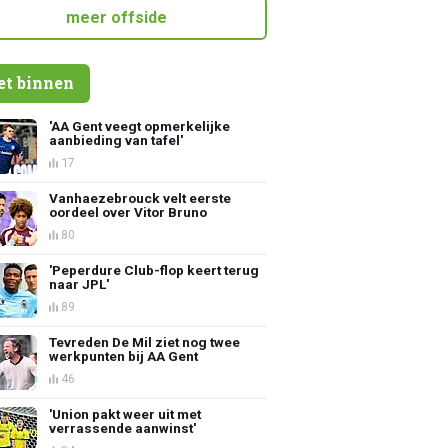
meer offside
et binnen
'AA Gent veegt opmerkelijke
aanbieding van tafel'
17
Vanhaezebrouck velt eerste
oordeel over Vitor Bruno
80
'Peperdure Club-flop keert terug
naar JPL'
89
Tevreden De Mil ziet nog twee
werkpunten bij AA Gent
46
'Union pakt weer uit met
verrassende aanwinst'