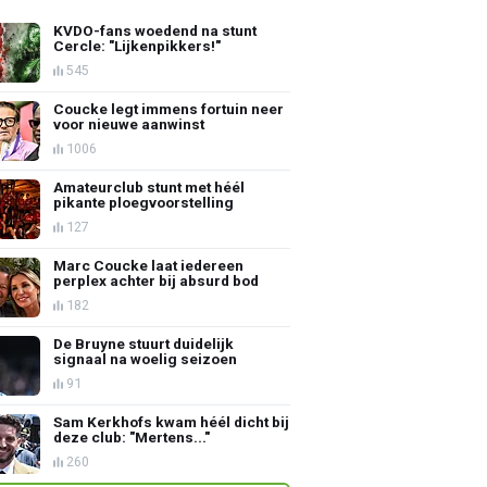
KVDO-fans woedend na stunt
Cercle: "Lijkenpikkers!"
545
Coucke legt immens fortuin neer
voor nieuwe aanwinst
1006
Amateurclub stunt met héél
pikante ploegvoorstelling
127
Marc Coucke laat iedereen
perplex achter bij absurd bod
182
De Bruyne stuurt duidelijk
signaal na woelig seizoen
91
Sam Kerkhofs kwam héél dicht bij
deze club: "Mertens..."
260