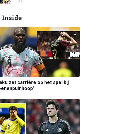
34
 Inside
aku zet carrière op het spel bij
oenenpuinhoop’