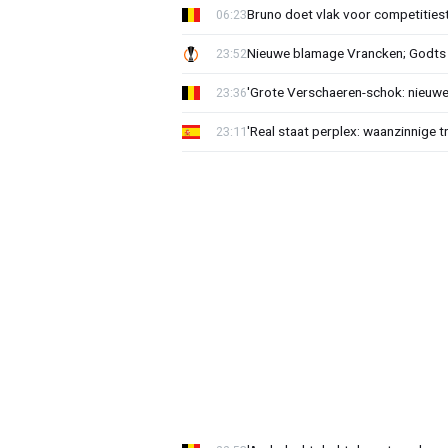
Bruno doet vlak voor competities
06:23
Nieuwe blamage Vrancken; Godts 
23:52
'Grote Verschaeren-schok: nieuwe 
23:36
'Real staat perplex: waanzinnige t
23:11