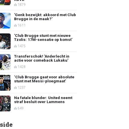
1879
'Genk bezwijkt: akkoord met Club
Brugge in de maak?'
1611
'Club Brugge stunt met nieuwe
Tzolis: 17M-sensatie op komst'
1475
Transferschok! 'Anderlecht in
actie voor comeback Lukaku'
1428
‘Club Brugge gaat voor absolute
stunt met Messi-ploegmaat’
1237
Na fatale blunder: United neemt
straf besluit over Lammens
649
side