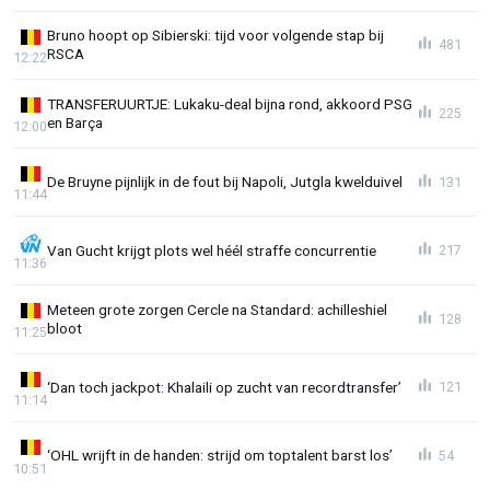
Bruno hoopt op Sibierski: tijd voor volgende stap bij
481
RSCA
12:22
TRANSFERUURTJE: Lukaku-deal bijna rond, akkoord PSG
225
en Barça
12:00
De Bruyne pijnlijk in de fout bij Napoli, Jutgla kwelduivel
131
11:44
Van Gucht krijgt plots wel héél straffe concurrentie
217
11:36
Meteen grote zorgen Cercle na Standard: achilleshiel
128
bloot
11:25
‘Dan toch jackpot: Khalaili op zucht van recordtransfer’
121
11:14
‘OHL wrijft in de handen: strijd om toptalent barst los’
54
10:51