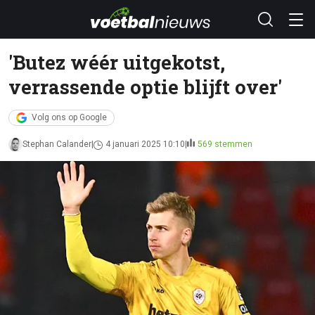
'Butez wéér uitgekotst,
verrassende optie blijft over'
Volg ons op Google
Stephan Calander
4 januari 2025 10:10
569 stemmen