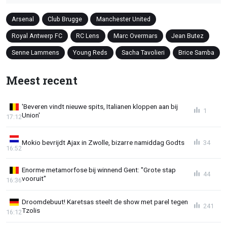
Arsenal
Club Brugge
Manchester United
Royal Antwerp FC
RC Lens
Marc Overmars
Jean Butez
Senne Lammens
Young Reds
Sacha Tavolieri
Brice Samba
Meest recent
'Beveren vindt nieuwe spits, Italianen kloppen aan bij
1
Union'
17:12
Mokio bevrijdt Ajax in Zwolle, bizarre namiddag Godts
34
16:52
Enorme metamorfose bij winnend Gent: "Grote stap
44
vooruit"
16:36
Droomdebuut! Karetsas steelt de show met parel tegen
241
Tzolis
16:12