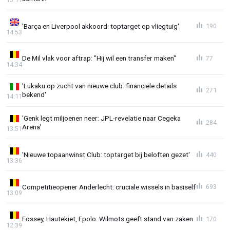
'Barça en Liverpool akkoord: toptarget op vliegtuig'
190
14:53
De Mil vlak voor aftrap: "Hij wil een transfer maken"
77
14:34
'Lukaku op zucht van nieuwe club: financiële details
271
bekend'
14:11
'Genk legt miljoenen neer: JPL-revelatie naar Cegeka
284
Arena'
13:51
'Nieuwe topaanwinst Club: toptarget bij beloften gezet'
440
13:36
Competitieopener Anderlecht: cruciale wissels in basiself
693
13:09
Fossey, Hautekiet, Epolo: Wilmots geeft stand van zaken
170
12:39