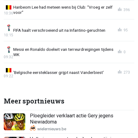
Hanbeom Lee had meteen wens bij Club: “Vroeg er zelf
396
voor”
10:36
FIFA haalt verschroeiend uit na Infantino-geruchten
95
10:15
Messi en Ronaldo doelwit van terreurdreigingen tijdens
0
WK
09:32
'Belgische eersteklasser grijpt naast Vanderbiest'
273
09:22
Meer sportnieuws
Ploegleider verklaart actie Gery jegens
Niewiadoma