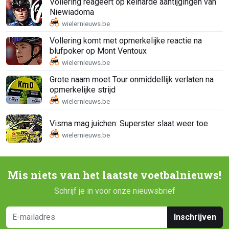
Vollering reageert op keiharde aantijgingen van
Niewiadoma
Vollering komt met opmerkelijke reactie na
blufpoker op Mont Ventoux
Grote naam moet Tour onmiddellijk verlaten na
opmerkelijke strijd
Visma mag juichen: Superster slaat weer toe
Mis niets van het laatste voetbalnieuws!
Schrijf je in voor onze nieuwsbrief
Inschrijven