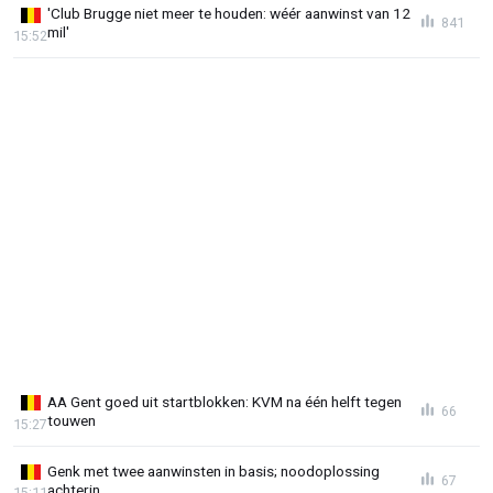
'Club Brugge niet meer te houden: wéér aanwinst van 12
841
mil'
15:52
AA Gent goed uit startblokken: KVM na één helft tegen
66
touwen
15:27
Genk met twee aanwinsten in basis; noodoplossing
67
achterin
15:11