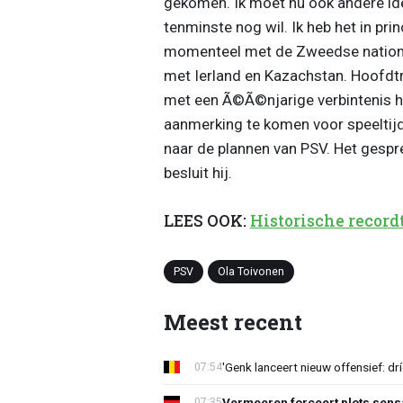
gekomen. Ik moet nu ook andere id
tenminste nog wil. Ik heb het in pri
momenteel met de Zweedse national
met Ierland en Kazachstan. Hoofdtra
met een Ã©Ã©njarige verbintenis h
aanmerking te komen voor speeltijd.
naar de plannen van PSV. Het gesprek
besluit hij.
LEES OOK:
Historische record
PSV
Ola Toivonen
Meest recent
'Genk lanceert nieuw offensief: dr
07:54
Vermeeren forceert plots sens
07:35