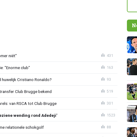
N
mer niét"
431
e: "Enorme club"
163
huwelijk Cristiano Ronaldo?
93
ransfer Club Brugge bekend
519
arels: van RSCA tot Club Brugge
301
ziene wending rond Adedeji'
1523
e relationele schokgolf
88