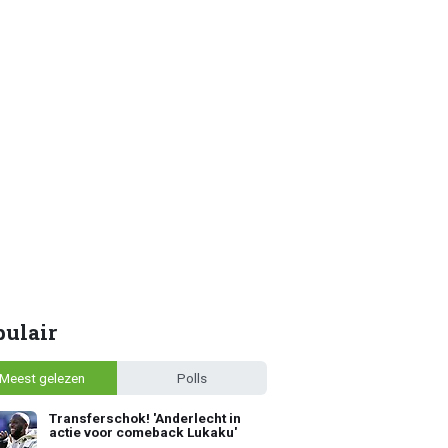
pulair
Meest gelezen
Polls
Transferschok! 'Anderlecht in
actie voor comeback Lukaku'