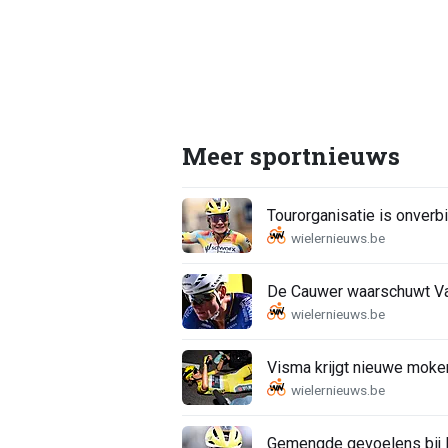
Meer sportnieuws
Tourorganisatie is onverbi
De Cauwer waarschuwt Van
Visma krijgt nieuwe moker
Gemengde gevoelens bij K