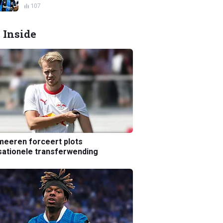
107
 Inside
eeren forceert plots
ationele transferwending