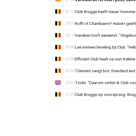
Club Brugge heeft nieuw 'monster'
07:11
Koffi of Chambaere? Hubert geeft 
23:37
Vanaken looft aanwinst: "Ongeloofl
23:13
Lee meteen lieveling bij Club: "H
23:00
Efficiënt Club haalt na rust trekk
22:38
'Clement vangt bot: Standard eist 
22:22
Tzolis: "Daarom verliet ik Club vo
22:01
Club Brugge op voorsprong: Brug
21:32