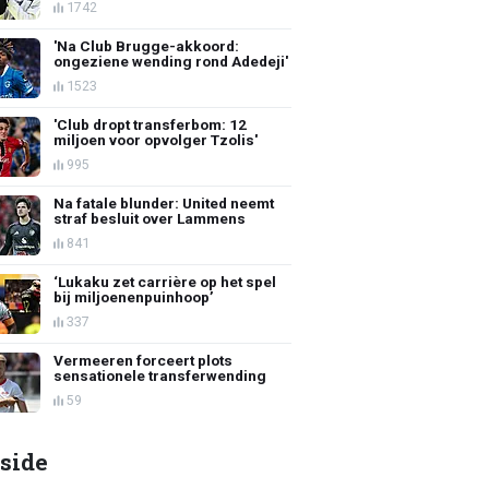
1742
'Na Club Brugge-akkoord:
ongeziene wending rond Adedeji'
1523
'Club dropt transferbom: 12
miljoen voor opvolger Tzolis'
995
Na fatale blunder: United neemt
straf besluit over Lammens
841
‘Lukaku zet carrière op het spel
bij miljoenenpuinhoop’
337
Vermeeren forceert plots
sensationele transferwending
59
side