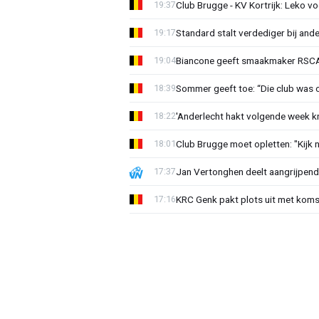
Club Brugge - KV Kortrijk: Leko v
19:37
Standard stalt verdediger bij ande
19:17
Biancone geeft smaakmaker RSCA r
19:04
Sommer geeft toe: “Die club was 
18:39
'Anderlecht hakt volgende week k
18:22
Club Brugge moet opletten: "Kijk 
18:01
Jan Vertonghen deelt aangrijpend
17:37
KRC Genk pakt plots uit met koms
17:16