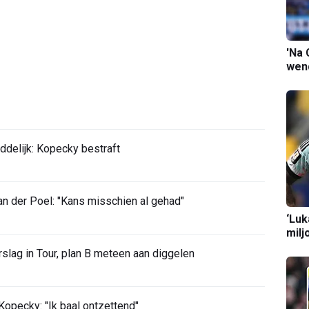
'Na 
wend
ddelijk: Kopecky bestraft
 der Poel: "Kans misschien al gehad"
‘Luk
milj
slag in Tour, plan B meteen aan diggelen
opecky: "Ik baal ontzettend"