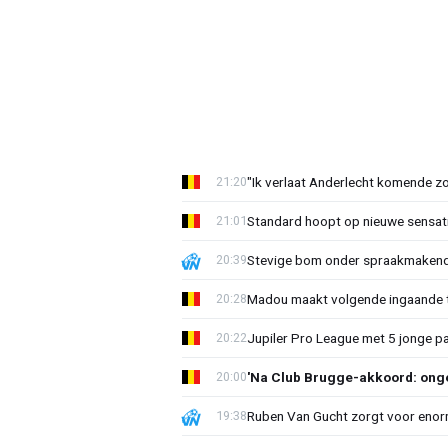
"Ik verlaat Anderlecht komende zo
21:20
Standard hoopt op nieuwe sensati
21:01
Stevige bom onder spraakmakend 
20:39
Madou maakt volgende ingaande t
20:28
Jupiler Pro League met 5 jonge p
20:22
'Na Club Brugge-akkoord: onge
20:00
Ruben Van Gucht zorgt voor enorm
19:38