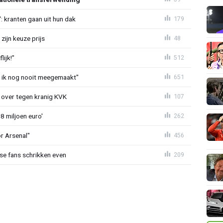
: kranten gaan uit hun dak
179
zijn keuze prijs
48
ijk!"
512
eb ik nog nooit meegemaakt"
651
er over tegen kranig KVK
107
8 miljoen euro'
262
or Arsenal"
456
se fans schrikken even
209