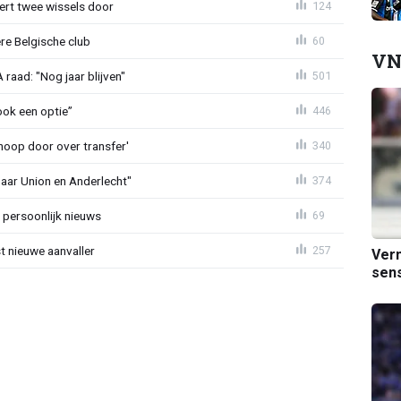
oert twee wissels door
124
re Belgische club
60
VN
aad: "Nog jaar blijven"
501
ook een optie”
446
noop door over transfer'
340
naar Union en Anderlecht"
374
 persoonlijk nieuws
69
t nieuwe aanvaller
257
Verm
sens