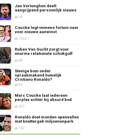
Jan Vertonghen deelt
aangrijpend persoonlijk nieuws
69
Coucke legt immens fortuin neer
voor nieuwe aanwinst
1032
Ruben Van Gucht zorgt voor
enorme relationele schokgolf
88
Stevige bom onder
spraakmakend huwelijk
Cristiano Ronaldo?
93
Marc Coucke laat iedereen
perplex achter bij absurd bod
207
Ronaldo doet monden openvallen
met knettergek miljoenenpark
132