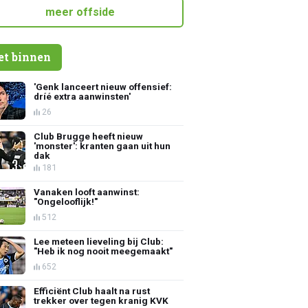
meer offside
et binnen
'Genk lanceert nieuw offensief:
dríé extra aanwinsten'
26
Club Brugge heeft nieuw
'monster': kranten gaan uit hun
dak
181
Vanaken looft aanwinst:
"Ongelooflijk!"
512
Lee meteen lieveling bij Club:
"Heb ik nog nooit meegemaakt"
652
Efficiënt Club haalt na rust
trekker over tegen kranig KVK