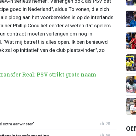
eeÃ«n serieus nemen. Verlengen ook, als PSV dat
ncipe goed in Nederland", aldus Toivonen, die zich
e ploeg aan het voorbereiden is op de interlands
iner Phillip Cocu liet eerder al weten dat spelers
un contract moeten verlengen om nog in
 "Wat mij betreft is alles open. Ik ben benieuwd
 zal op initiatief van de club plaatsvinden", zo
transfer Real; PSV strikt grote naam
íé extra aanwinsten'
25
Off
ationele transferwending
59