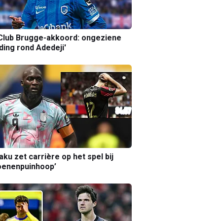
Club Brugge-akkoord: ongeziene
ing rond Adedeji'
aku zet carrière op het spel bij
oenenpuinhoop’