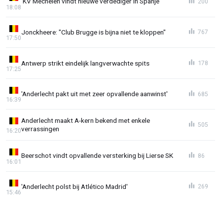
'KV Mechelen vindt nieuwe verdediger in Spanje'
200
18:08
Jonckheere: "Club Brugge is bijna niet te kloppen"
767
17:50
Antwerp strikt eindelijk langverwachte spits
178
17:25
'Anderlecht pakt uit met zeer opvallende aanwinst'
685
16:39
Anderlecht maakt A-kern bekend met enkele
505
verrassingen
16:20
Beerschot vindt opvallende versterking bij Lierse SK
86
16:01
'Anderlecht polst bij Atlético Madrid'
269
15:46