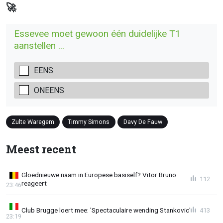
🚀
Essevee moet gewoon één duidelijke T1
aanstellen ...
EENS
ONEENS
Zulte Waregem
Timmy Simons
Davy De Fauw
Meest recent
Gloednieuwe naam in Europese basiself? Vitor Bruno
112
reageert
23:46
Club Brugge loert mee: 'Spectaculaire wending Stankovic'
413
23:19