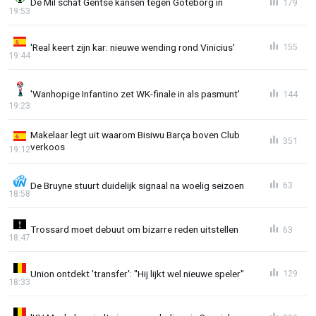
De Mil schat Gentse kansen tegen Göteborg in
179
19:53
'Real keert zijn kar: nieuwe wending rond Vinicius'
155
19:44
'Wanhopige Infantino zet WK-finale in als pasmunt'
144
19:23
Makelaar legt uit waarom Bisiwu Barça boven Club
351
verkoos
19:12
De Bruyne stuurt duidelijk signaal na woelig seizoen
63
18:58
Trossard moet debuut om bizarre reden uitstellen
63
18:47
Union ontdekt 'transfer': "Hij lijkt wel nieuwe speler"
129
18:33