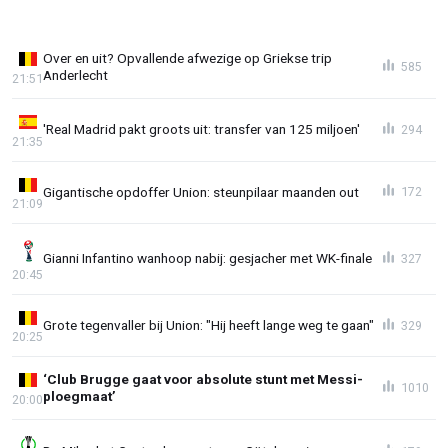
Over en uit? Opvallende afwezige op Griekse trip
585
Anderlecht
21:51
'Real Madrid pakt groots uit: transfer van 125 miljoen'
294
21:35
Gigantische opdoffer Union: steunpilaar maanden out
172
21:09
Gianni Infantino wanhoop nabij: gesjacher met WK-finale
327
20:45
Grote tegenvaller bij Union: "Hij heeft lange weg te gaan"
329
20:25
‘Club Brugge gaat voor absolute stunt met Messi-
1010
ploegmaat’
20:00