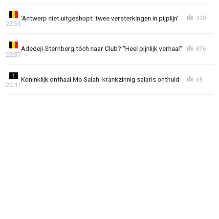
'Antwerp niet uitgeshopt: twee versterkingen in pijplijn'
320
22:53
Adedeji-Sternberg tóch naar Club? "Heel pijnlijk verhaal"
876
22:37
Koninklijk onthaal Mo Salah: krankzinnig salaris onthuld
68
22:11