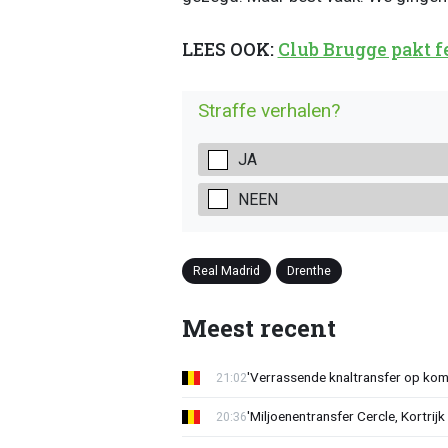
LEES OOK:
Club Brugge pakt f
Straffe verhalen?
JA
NEEN
Real Madrid
Drenthe
Meest recent
'Verrassende knaltransfer op kom
21:02
'Miljoenentransfer Cercle, Kortrijk
20:36