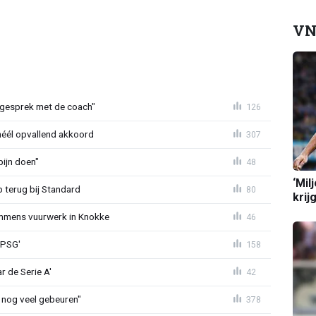
VN
d gesprek met de coach"
126
héél opvallend akkoord
307
ijn doen"
48
‘Mil
p terug bij Standard
80
krij
mmens vuurwerk in Knokke
46
 PSG'
158
r de Serie A'
42
 nog veel gebeuren"
378