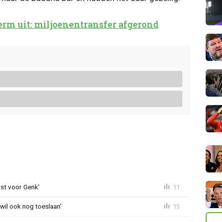
erm uit: miljoenentransfer afgerond
st voor Genk'
11
 wil ook nog toeslaan'
15