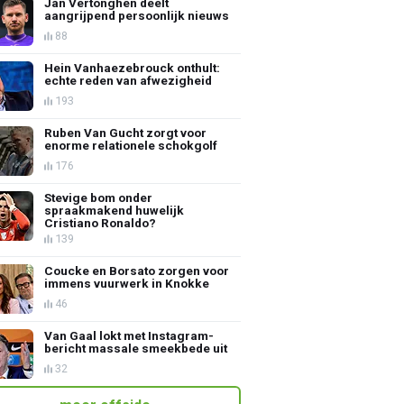
Jan Vertonghen deelt
aangrijpend persoonlijk nieuws
88
Hein Vanhaezebrouck onthult:
echte reden van afwezigheid
193
Ruben Van Gucht zorgt voor
enorme relationele schokgolf
176
Stevige bom onder
spraakmakend huwelijk
Cristiano Ronaldo?
139
Coucke en Borsato zorgen voor
immens vuurwerk in Knokke
46
Van Gaal lokt met Instagram-
bericht massale smeekbede uit
32