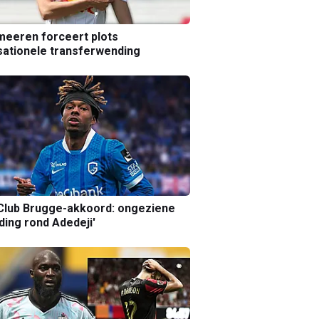
eeren forceert plots
ationele transferwending
Club Brugge-akkoord: ongeziene
ing rond Adedeji'