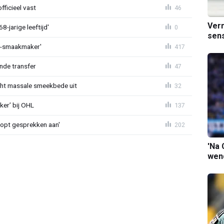
fficieel vast
46
Verm
-jarige leeftijd'
0
sens
L-smaakmaker'
417
nde transfer
47
cht massale smeekbede uit
32
er’ bij OHL
137
oopt gesprekken aan'
202
'Na 
wend