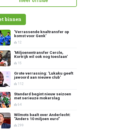
meer offside
et binnen
'Verrassende knaltransfer op
komst voor Genk'
12
'Miljoenentransfer Cercle,
Kortrijk wil ook nog toeslaan'
15
Grote verrassing: 'Lukaku geeft
jawoord aan nieuwe club'
112
Standard begint nieuw seizoen
met serieuze mokerslag
64
Wilmots baalt over Anderlecht:
"Anders 10 miljoen euro"
299