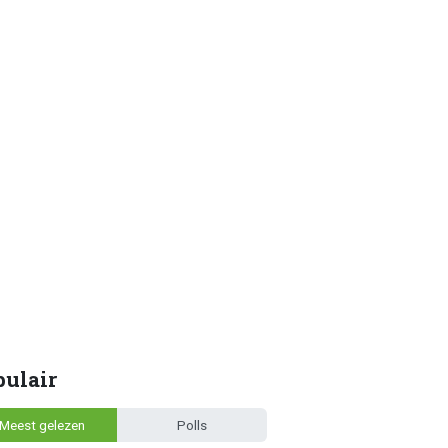
pulair
Meest gelezen
Polls