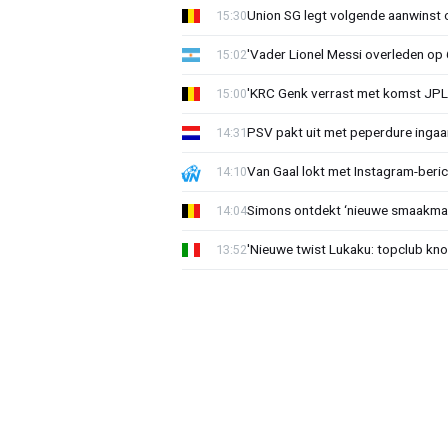
Union SG legt volgende aanwinst o
15:30
'Vader Lionel Messi overleden op 68
15:02
'KRC Genk verrast met komst JP
15:00
PSV pakt uit met peperdure ingaa
14:31
Van Gaal lokt met Instagram-beri
14:10
Simons ontdekt ‘nieuwe smaakmak
14:04
'Nieuwe twist Lukaku: topclub kn
13:52