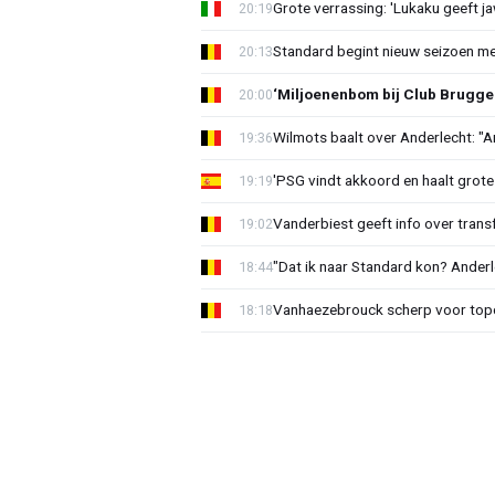
Grote verrassing: 'Lukaku geeft j
20:19
Standard begint nieuw seizoen me
20:13
‘Miljoenenbom bij Club Brugge: 
20:00
Wilmots baalt over Anderlecht: "A
19:36
'PSG vindt akkoord en haalt grote
19:19
Vanderbiest geeft info over tran
19:02
"Dat ik naar Standard kon? Anderl
18:44
Vanhaezebrouck scherp voor topc
18:18