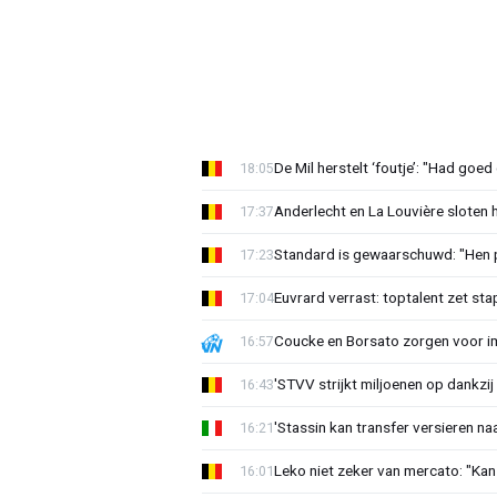
De Mil herstelt ‘foutje’: "Had goe
18:05
Anderlecht en La Louvière sloten 
17:37
Standard is gewaarschuwd: "Hen p
17:23
Euvrard verrast: toptalent zet sta
17:04
Coucke en Borsato zorgen voor i
16:57
'STVV strijkt miljoenen op dankzij
16:43
'Stassin kan transfer versieren naa
16:21
Leko niet zeker van mercato: "Kan
16:01