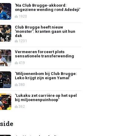
'Na Club Brugge-akkoord:
ongeziene wending rond Adedeji'
1920
Club Brugge heeft nieuw
'monster': kranten gaan uit hun
dak
1231
Vermeeren forceert plots
sensationele transferwending
419
‘Miljoenenbom bij Club Brugge:
Leko krijgt zijn eigen Yamal’
380
‘Lukaku zet carrière op het spel
bij miljoenenpuinhoop’
362
side