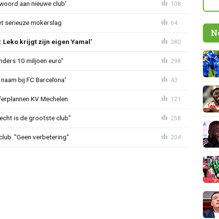
awoord aan nieuwe club'
108
t serieuze mokerslag
64
N
Leko krijgt zijn eigen Yamal’
380
nders 10 miljoen euro"
298
 naam bij FC Barcelona'
43
sferplannen KV Mechelen
121
echt is de grootste club"
258
lub: "Geen verbetering"
204