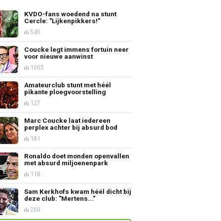
KVDO-fans woedend na stunt
Cercle: "Lijkenpikkers!"
545
Coucke legt immens fortuin neer
voor nieuwe aanwinst
1005
Amateurclub stunt met héél
pikante ploegvoorstelling
127
Marc Coucke laat iedereen
perplex achter bij absurd bod
181
Ronaldo doet monden openvallen
met absurd miljoenenpark
118
Sam Kerkhofs kwam héél dicht bij
deze club: "Mertens..."
260