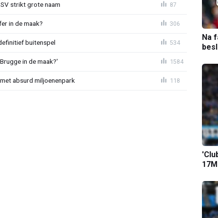
PSV strikt grote naam
87
fer in de maak?
306
Na f
definitief buitenspel
534
bes
 Brugge in de maak?'
1584
met absurd miljoenenpark
118
'Clu
17M-