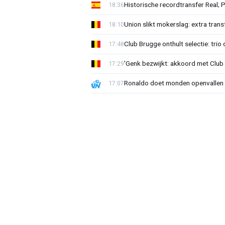
Historische recordtransfer Real; 
18:36
Union slikt mokerslag: extra trans
18:10
Club Brugge onthult selectie: trio 
17:48
'Genk bezwijkt: akkoord met Club
17:29
Ronaldo doet monden openvallen 
17:07