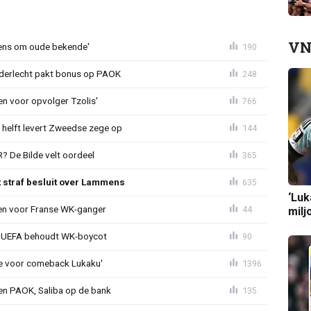
VN
ens om oude bekende'
190
nderlecht pakt bonus op PAOK
248
en voor opvolger Tzolis'
766
e helft levert Zweedse zege op
144
 De Bilde velt oordeel
365
t straf besluit over Lammens
635
‘Luk
oen voor Franse WK-ganger
44
milj
ld: UEFA behoudt WK-boycot
90
tie voor comeback Lukaku'
1396
gen PAOK, Saliba op de bank
135