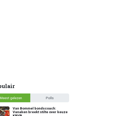
pulair
Meest gelezen
Polls
Van Bommel bondscoach:
Vanaken breekt stilte over keuze
KBVB