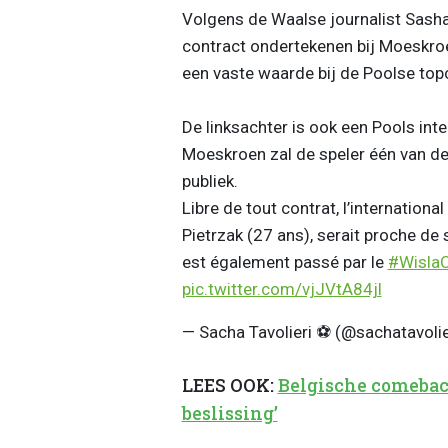
Volgens de Waalse journalist Sasha 
contract ondertekenen bij Moeskroen
een vaste waarde bij de Poolse top
De linksachter is ook een Pools inte
Moeskroen zal de speler één van de
publiek.
Libre de tout contrat, l’internationa
Pietrzak (27 ans), serait proche de 
est également passé par le
#WislaC
pic.twitter.com/vjJVtA84jl
— Sacha Tavolieri ⚽️ (@sachatavolie
LEES OOK:
Belgische comeback
beslissing’