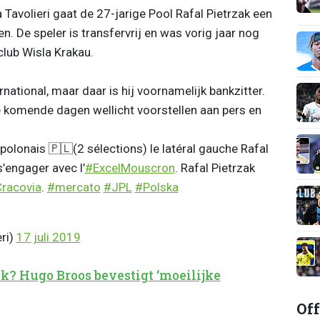
Tavolieri gaat de 27-jarige Pool Rafal Pietrzak een
. De speler is transfervrij en was vorig jaar nog
club Wisla Krakau.
rnational, maar daar is hij voornamelijk bankzitter.
 komende dagen wellicht voorstellen aan pers en
l polonais 🇵🇱(2 sélections) le latéral gauche Rafal
s’engager avec l’
#ExcelMouscron
. Rafal Pietrzak
racovia
.
#mercato
#JPL
#Polska
ri)
17 juli 2019
? Hugo Broos bevestigt ‘moeilijke
Off