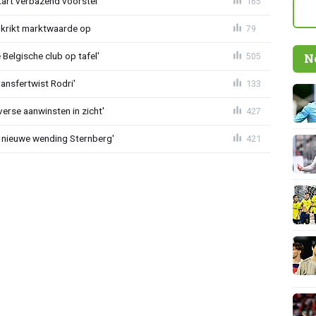
tart verbazend voorstel
165
krikt marktwaarde op
79
Belgische club op tafel'
505
N
ransfertwist Rodri'
133
erse aanwinsten in zicht'
427
 nieuwe wending Sternberg'
421