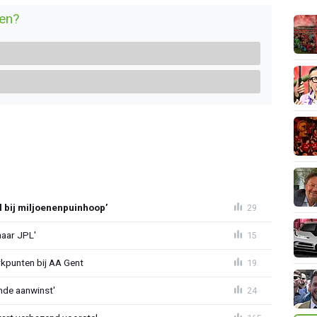
en?
l bij miljoenenpuinhoop’
29
naar JPL'
15
rkpunten bij AA Gent
19
nde aanwinst'
24