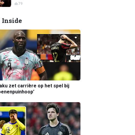
79
 Inside
aku zet carrière op het spel bij
oenenpuinhoop’