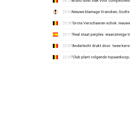
Bruno doet vlak voor competities
06:23
Nieuwe blamage Vrancken; Godts 
23:52
'Grote Verschaeren-schok: nieuwe 
23:36
'Real staat perplex: waanzinnige t
23:11
'Anderlecht drukt door: twee kersv
22:53
'Club plant volgende topaankoop;
22:34