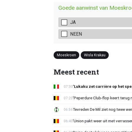
Goede aanwinst van Moeskro
JA
NEEN
Moeskroen
Wisla Krakau
Meest recent
‘Lukaku zet carrière op het spe
07:30
'Peperdure Club-flop keert terug 
07:20
Tevreden De Mil ziet nog twee we
06:56
'Union pakt weer uit met verrasse
06:40