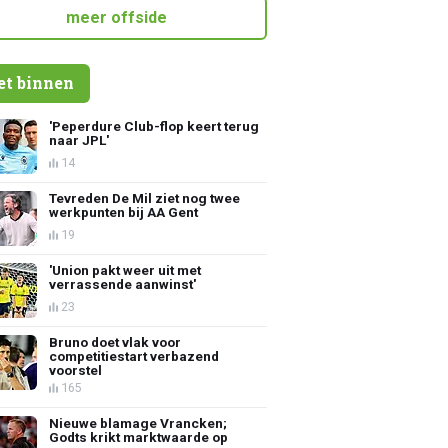
meer offside
et binnen
'Peperdure Club-flop keert terug
naar JPL'
14
Tevreden De Mil ziet nog twee
werkpunten bij AA Gent
19
'Union pakt weer uit met
verrassende aanwinst'
23
Bruno doet vlak voor
competitiestart verbazend
voorstel
165
Nieuwe blamage Vrancken;
Godts krikt marktwaarde op