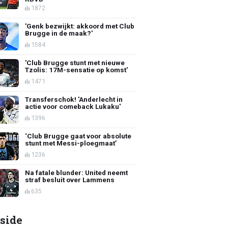
1872
'Genk bezwijkt: akkoord met Club
Brugge in de maak?'
1584
'Club Brugge stunt met nieuwe
Tzolis: 17M-sensatie op komst'
1471
Transferschok! 'Anderlecht in
actie voor comeback Lukaku'
1396
‘Club Brugge gaat voor absolute
stunt met Messi-ploegmaat’
1236
Na fatale blunder: United neemt
straf besluit over Lammens
635
side