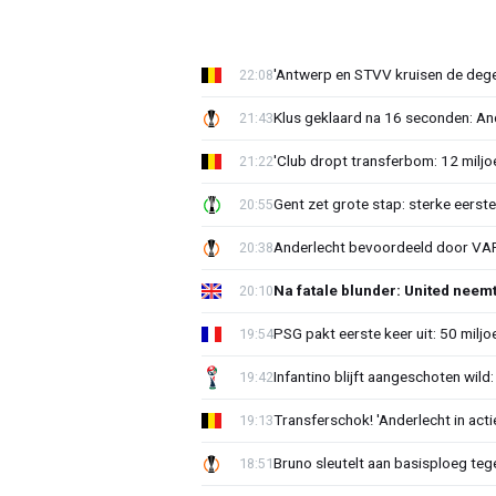
'Antwerp en STVV kruisen de deg
22:08
Klus geklaard na 16 seconden: A
21:43
'Club dropt transferbom: 12 miljo
21:22
Gent zet grote stap: sterke eerst
20:55
Anderlecht bevoordeeld door VAR?
20:38
Na fatale blunder: United neem
20:10
PSG pakt eerste keer uit: 50 milj
19:54
Infantino blijft aangeschoten wi
19:42
Transferschok! 'Anderlecht in ac
19:13
Bruno sleutelt aan basisploeg te
18:51