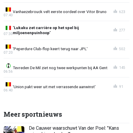
Vanhaezebrouck velt eerste oordeel over Vitor Bruno
623
07:40
‘Lukaku zet carrière op het spel bij
277
miljoenenpuinhoop’
07:30
'Peperdure Club-flop keert terug naar JPL'
502
07:20
Tevreden De Mil ziet nog twee werkpunten bij AA Gent
145
06:56
'Union pakt weer uit met verrassende aanwinst'
91
06:40
Meer sportnieuws
De Cauwer waarschuwt Van der Poel: "Kans