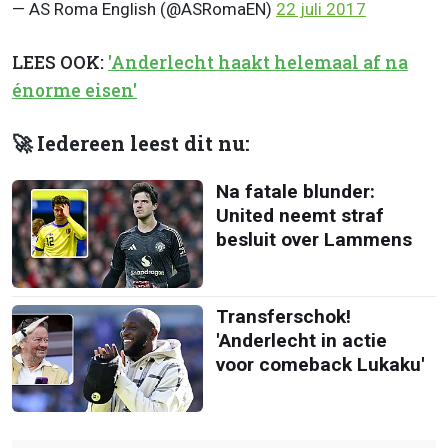
— AS Roma English (@ASRomaEN)
22 juli 2017
LEES OOK:
'Anderlecht haakt helemaal af na
énorme eisen'
🚀 Iedereen leest dit nu:
Na fatale blunder:
United neemt straf
besluit over Lammens
Transferschok!
'Anderlecht in actie
voor comeback Lukaku'