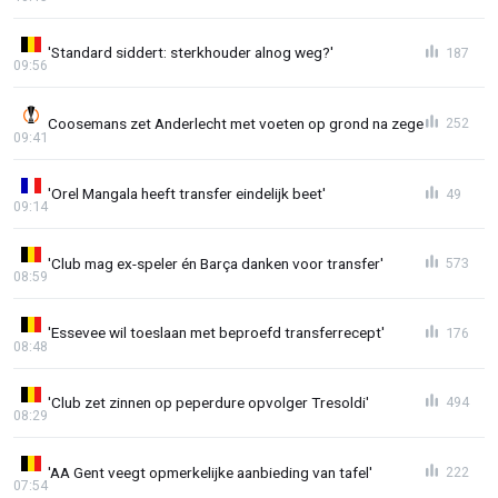
'Standard siddert: sterkhouder alnog weg?'
187
09:56
Coosemans zet Anderlecht met voeten op grond na zege
252
09:41
'Orel Mangala heeft transfer eindelijk beet'
49
09:14
'Club mag ex-speler én Barça danken voor transfer'
573
08:59
'Essevee wil toeslaan met beproefd transferrecept'
176
08:48
'Club zet zinnen op peperdure opvolger Tresoldi'
494
08:29
'AA Gent veegt opmerkelijke aanbieding van tafel'
222
07:54