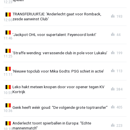
12:23
TRANSFERUURTJE: 'Anderlecht gaat voor Romback,
193
zesde aanwinst Club'
12:00
‘Jackpot OHL voor supertalent: Feyenoord lonkt’
44
11:46
‘Straffe wending: verrassende club in pole voor Lukaku’
199
11:25
‘Nieuwe topclub voor Mika Godts: PSG schiet in actie’
113
11:11
Leko hakt meteen knopen door voor opener tegen KV
384
Kortrijk
10:55
Genk heeft wéér goud: “De volgende grote toptransfer”
405
10:36
Anderlecht toont spierballen in Europa: “Echte
223
mannenmatch”
10:15