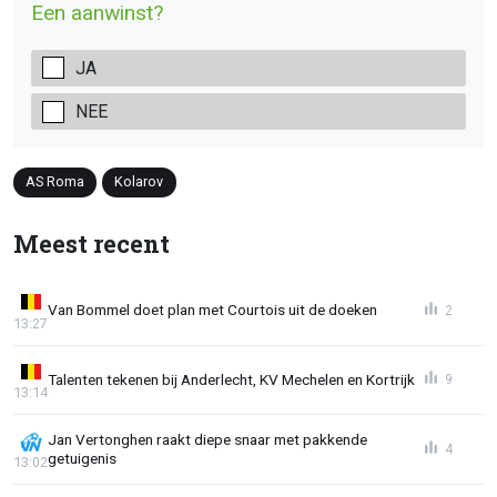
Een aanwinst?
JA
NEE
AS Roma
Kolarov
Meest recent
Van Bommel doet plan met Courtois uit de doeken
2
13:27
Talenten tekenen bij Anderlecht, KV Mechelen en Kortrijk
9
13:14
Jan Vertonghen raakt diepe snaar met pakkende
4
getuigenis
13:02