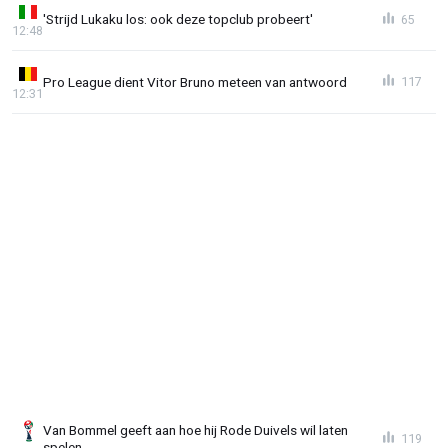
'Strijd Lukaku los: ook deze topclub probeert'
65
12:48
Pro League dient Vitor Bruno meteen van antwoord
117
12:31
Van Bommel geeft aan hoe hij Rode Duivels wil laten
119
spelen