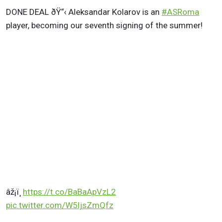
DONE DEAL ðŸ“‹ Aleksandar Kolarov is an
#ASRoma
player, becoming our seventh signing of the summer!
âž¡ï¸
https://t.co/BaBaApVzL2
pic.twitter.com/W5ljsZmQfz