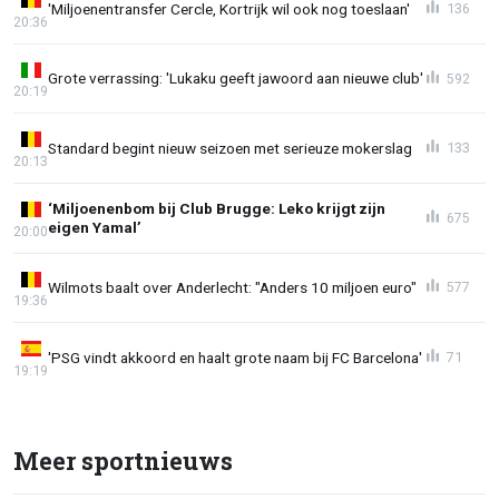
'Miljoenentransfer Cercle, Kortrijk wil ook nog toeslaan'
136
20:36
Grote verrassing: 'Lukaku geeft jawoord aan nieuwe club'
592
20:19
Standard begint nieuw seizoen met serieuze mokerslag
133
20:13
‘Miljoenenbom bij Club Brugge: Leko krijgt zijn
675
eigen Yamal’
20:00
Wilmots baalt over Anderlecht: "Anders 10 miljoen euro"
577
19:36
'PSG vindt akkoord en haalt grote naam bij FC Barcelona'
71
19:19
Meer sportnieuws