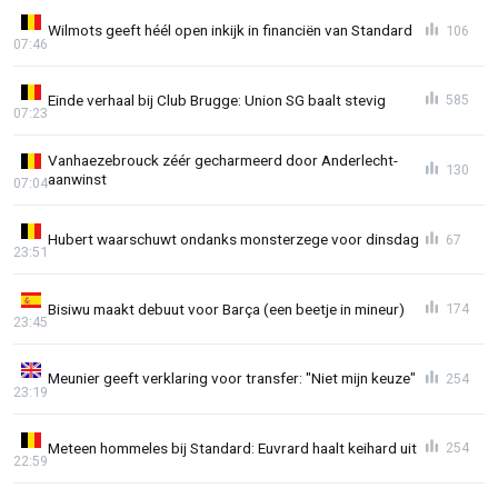
Wilmots geeft héél open inkijk in financiën van Standard
106
07:46
Einde verhaal bij Club Brugge: Union SG baalt stevig
585
07:23
Vanhaezebrouck zéér gecharmeerd door Anderlecht-
130
aanwinst
07:04
Hubert waarschuwt ondanks monsterzege voor dinsdag
67
23:51
Bisiwu maakt debuut voor Barça (een beetje in mineur)
174
23:45
Meunier geeft verklaring voor transfer: "Niet mijn keuze"
254
23:19
Meteen hommeles bij Standard: Euvrard haalt keihard uit
254
22:59