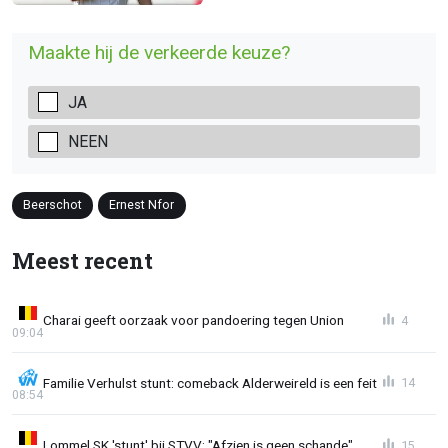
Maakte hij de verkeerde keuze?
JA
NEEN
Beerschot
Ernest Nfor
Meest recent
Charai geeft oorzaak voor pandoering tegen Union
4
09:04
Familie Verhulst stunt: comeback Alderweireld is een feit
14
08:54
Lommel SK 'stunt' bij STVV: "Afzien is geen schande"
15