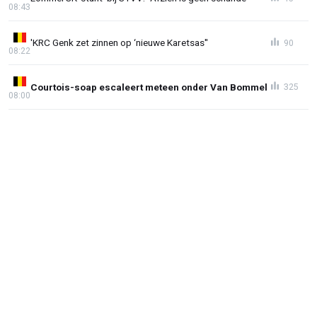
08:43
'KRC Genk zet zinnen op ‘nieuwe Karetsas''
90
08:22
Courtois-soap escaleert meteen onder Van Bommel
325
08:00