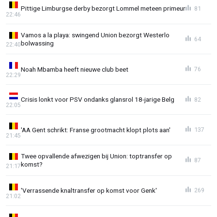
Pittige Limburgse derby bezorgt Lommel meteen primeur
81
22:46
Vamos a la playa: swingend Union bezorgt Westerlo
64
bolwassing
22:40
Noah Mbamba heeft nieuwe club beet
76
22:29
Crisis lonkt voor PSV ondanks glansrol 18-jarige Belg
82
22:05
'AA Gent schrikt: Franse grootmacht klopt plots aan'
137
21:45
Twee opvallende afwezigen bij Union: toptransfer op
87
komst?
21:17
'Verrassende knaltransfer op komst voor Genk'
269
21:02