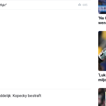
ijk!"
685
'Na 
wend
‘Luk
milj
ddelijk: Kopecky bestraft