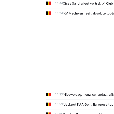
Cisse Sandra legt vertrek bij Club 
11:44
‘KV Mechelen heeft absolute toptr
11:24
‘Nieuwe dag, nieuw schandaal: affai
11:13
‘Jackpot KAA Gent: Europese topc
10:53