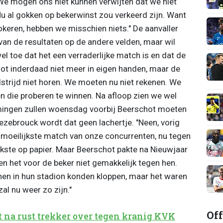
We mogen ons niet kunnen verwijten dat we niet
 Nu al gokken op bekerwinst zou verkeerd zijn. Want
okeren, hebben we misschien niets." De aanvaller
 van de resultaten op de andere velden, maar wil
wel toe dat het een verraderlijke match is en dat de
lot inderdaad niet meer in eigen handen, maar de
strijd niet horen. We moeten nu niet rekenen. We
n die proberen te winnen. Na afloop zien we wel
mingen zullen woensdag voorbij Beerschot moeten
zebrouck wordt dat geen lachertje. "Neen, vorig
oeilijkste match van onze concurrenten, nu tegen
kste op papier. Maar Beerschot pakte na Nieuwjaar
n het voor de beker niet gemakkelijk tegen hen.
e hen in hun stadion konden kloppen, maar het waren
zal nu weer zo zijn."
Off
lt na rust trekker over tegen kranig KVK