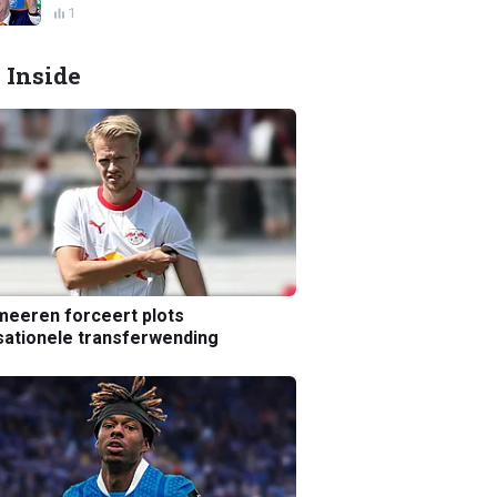
1
 Inside
eeren forceert plots
ationele transferwending