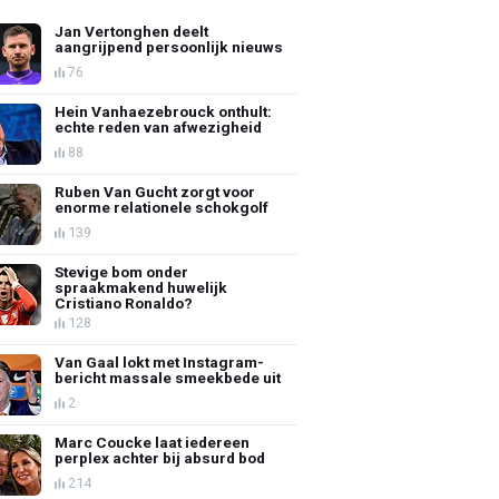
Jan Vertonghen deelt
aangrijpend persoonlijk nieuws
76
Hein Vanhaezebrouck onthult:
echte reden van afwezigheid
88
Ruben Van Gucht zorgt voor
enorme relationele schokgolf
139
Stevige bom onder
spraakmakend huwelijk
Cristiano Ronaldo?
128
Van Gaal lokt met Instagram-
bericht massale smeekbede uit
2
Marc Coucke laat iedereen
perplex achter bij absurd bod
214