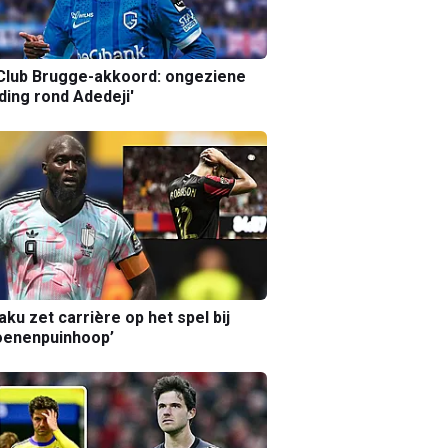
Club Brugge-akkoord: ongeziene
ing rond Adedeji'
aku zet carrière op het spel bij
oenenpuinhoop’