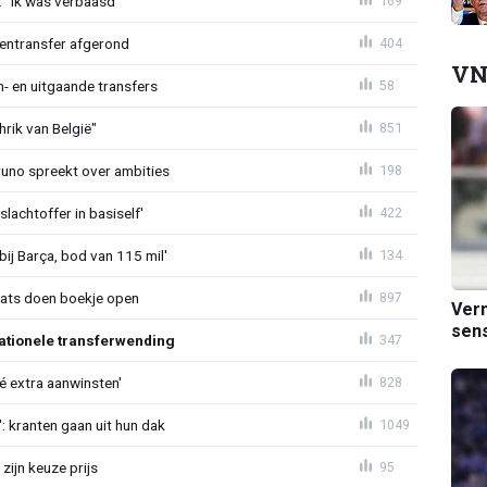
: “Ik was verbaasd”
169
nentransfer afgerond
404
VN
n- en uitgaande transfers
58
rik van België"
851
Bruno spreekt over ambities
198
lachtoffer in basiself'
422
bij Barça, bod van 115 mil'
134
aats doen boekje open
897
Verm
sens
ationele transferwending
347
íé extra aanwinsten'
828
: kranten gaan uit hun dak
1049
zijn keuze prijs
95