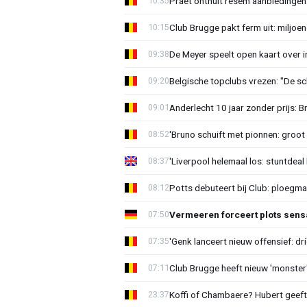
Praet onthult resem aanbiedingen
10:35
Club Brugge pakt ferm uit: miljoe
10:15
De Meyer speelt open kaart over i
09:38
Belgische topclubs vrezen: "De sch
09:20
Anderlecht 10 jaar zonder prijs: 
09:01
'Bruno schuift met pionnen: groot s
08:52
'Liverpool helemaal los: stuntdeal 
08:37
Potts debuteert bij Club: ploegm
08:12
Vermeeren forceert plots sens
07:50
'Genk lanceert nieuw offensief: dr
07:35
Club Brugge heeft nieuw 'monster'
07:11
Koffi of Chambaere? Hubert geeft 
23:37