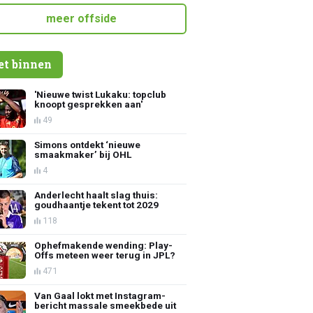
meer offside
et binnen
'Nieuwe twist Lukaku: topclub
knoopt gesprekken aan'
49
Simons ontdekt ‘nieuwe
smaakmaker’ bij OHL
4
Anderlecht haalt slag thuis:
goudhaantje tekent tot 2029
118
Ophefmakende wending: Play-
Offs meteen weer terug in JPL?
471
Van Gaal lokt met Instagram-
bericht massale smeekbede uit