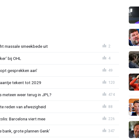
cht massale smeekbede uit
2
er’ bij OHL
4
oopt gesprekken aan'
49
haantje tekent tot 2029
120
 meteen weer terug in JPL?
474
te reden van afwezigheid
88
lis: Barcelona viert mee
226
 bank, grote plannen Genk'
347