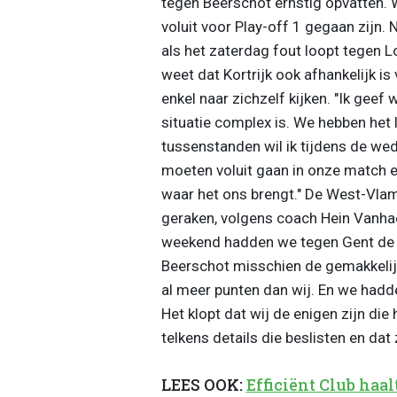
tegen Beerschot ernstig opvatten. 
voluit voor Play-off 1 gegaan zijn.
als het zaterdag fout loopt tegen L
weet dat Kortrijk ook afhankelijk is
enkel naar zichzelf kijken. "Ik geef 
situatie complex is. We hebben het 
tussenstanden wil ik tijdens de wed
moeten voluit gaan in onze match e
waar het ons brengt." De West-Vla
geraken, volgens coach Hein Vanhae
weekend hadden we tegen Gent de m
Beerschot misschien de gemakkelij
al meer punten dan wij. En we hadde
Het klopt dat wij de enigen zijn di
telkens details die beslisten en dat 
LEES OOK:
Efficiënt Club haa