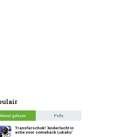
pulair
Meest gelezen
Polls
Transferschok! 'Anderlecht in
actie voor comeback Lukaku'