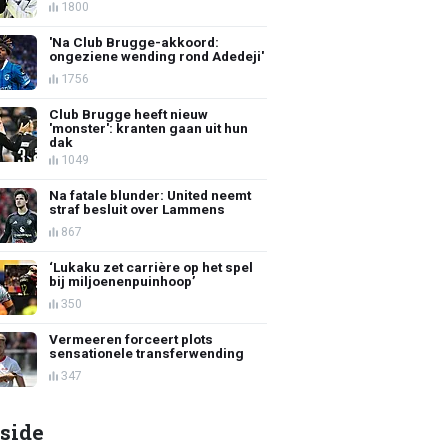
1800
'Na Club Brugge-akkoord:
ongeziene wending rond Adedeji'
1756
Club Brugge heeft nieuw
'monster': kranten gaan uit hun
dak
1049
Na fatale blunder: United neemt
straf besluit over Lammens
867
‘Lukaku zet carrière op het spel
bij miljoenenpuinhoop’
350
Vermeeren forceert plots
sensationele transferwending
347
side