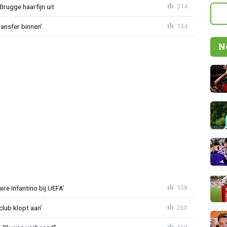
Brugge haarfijn uit
314
ansfer binnen’
134
N
re Infantino bij UEFA’
158
lub klopt aan’
260