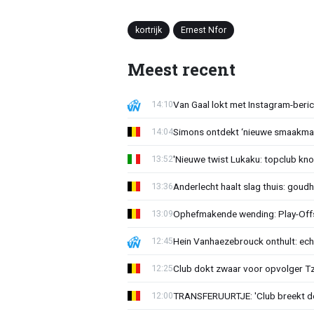
kortrijk
Ernest Nfor
Meest recent
Van Gaal lokt met Instagram-beri
14:10
Simons ontdekt ‘nieuwe smaakmak
14:04
'Nieuwe twist Lukaku: topclub kn
13:52
Anderlecht haalt slag thuis: goud
13:36
Ophefmakende wending: Play-Offs
13:09
Hein Vanhaezebrouck onthult: ech
12:45
Club dokt zwaar voor opvolger Tzo
12:25
TRANSFERUURTJE: 'Club breekt de
12:00