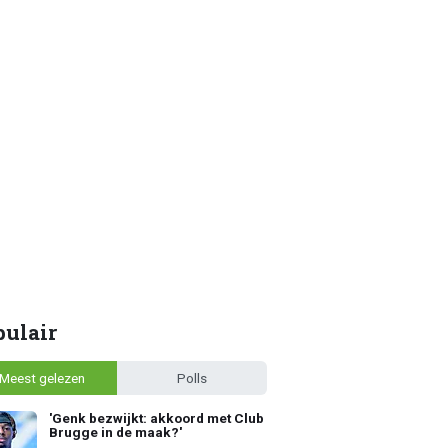
pulair
Meest gelezen
Polls
'Genk bezwijkt: akkoord met Club
Brugge in de maak?'