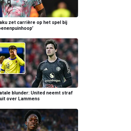
aku zet carrière op het spel bij
oenenpuinhoop’
atale blunder: United neemt straf
luit over Lammens