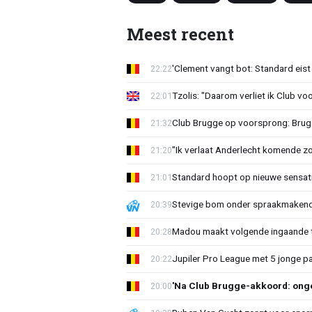
Meest recent
'Clement vangt bot: Standard eist 
22:22
Tzolis: "Daarom verliet ik Club vo
22:01
Club Brugge op voorsprong: Brug
21:32
"Ik verlaat Anderlecht komende zo
21:20
Standard hoopt op nieuwe sensati
21:01
Stevige bom onder spraakmakend 
20:39
Madou maakt volgende ingaande t
20:28
Jupiler Pro League met 5 jonge p
20:22
'Na Club Brugge-akkoord: onge
20:00