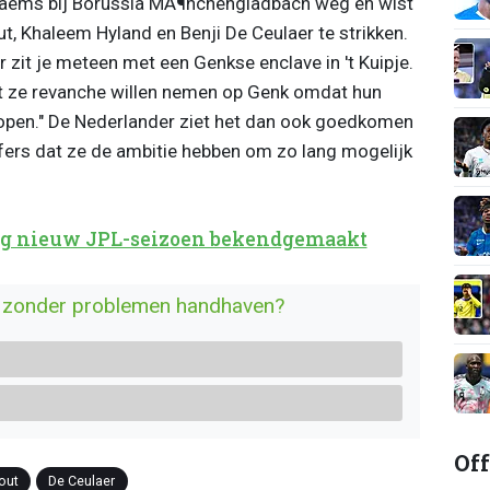
p Daems bij Borussia MÃ¶nchengladbach weg en wist
ut, Khaleem Hyland en Benji De Ceulaer te strikken.
 zit je meteen met een Genkse enclave in 't Kuipje.
at ze revanche willen nemen op Genk omdat hun
erlopen." De Nederlander ziet het dan ook goedkomen
sfers dat ze de ambitie hebben om zo lang mogelijk
dag nieuw JPL-seizoen bekendgemaakt
en zonder problemen handhaven?
Off
out
De Ceulaer