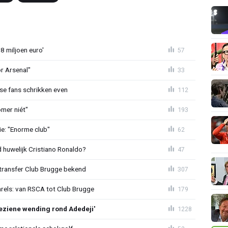
8 miljoen euro'
57
or Arsenal"
33
se fans schrikken even
112
mer niét"
193
e: "Enorme club"
62
huwelijk Cristiano Ronaldo?
47
ransfer Club Brugge bekend
307
arels: van RSCA tot Club Brugge
179
ziene wending rond Adedeji'
1228