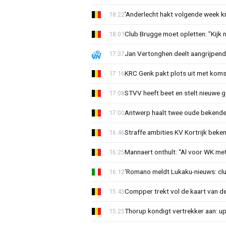
'Anderlecht hakt volgende week k
18:22
Club Brugge moet opletten: "Kijk 
18:01
Jan Vertonghen deelt aangrijpend
17:37
KRC Genk pakt plots uit met koms
17:16
STVV heeft beet en stelt nieuwe g
17:08
Antwerp haalt twee oude bekenden
17:00
Straffe ambities KV Kortrijk beke
16:46
Mannaert onthult: “Al voor WK m
16:25
‘Romano meldt Lukaku-nieuws: club
16:12
Compper trekt vol de kaart van de
15:45
Thorup kondigt vertrekker aan: u
15:25