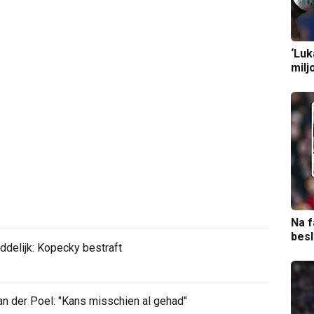
‘Luk
milj
Na f
bes
ddelijk: Kopecky bestraft
 der Poel: "Kans misschien al gehad"