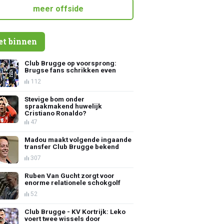
meer offside
et binnen
Club Brugge op voorsprong:
Brugse fans schrikken even
112
Stevige bom onder
spraakmakend huwelijk
Cristiano Ronaldo?
47
Madou maakt volgende ingaande
transfer Club Brugge bekend
307
Ruben Van Gucht zorgt voor
enorme relationele schokgolf
52
Club Brugge - KV Kortrijk: Leko
voert twee wissels door