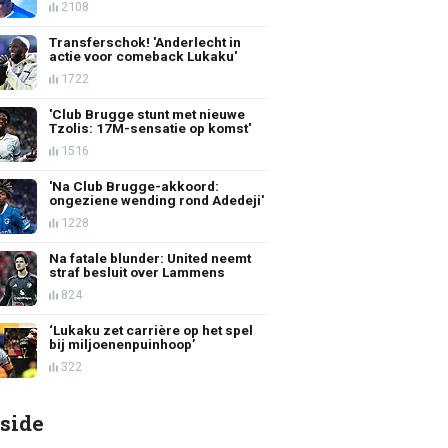
2108
Transferschok! 'Anderlecht in
actie voor comeback Lukaku'
1722
'Club Brugge stunt met nieuwe
Tzolis: 17M-sensatie op komst'
1516
'Na Club Brugge-akkoord:
ongeziene wending rond Adedeji'
1228
Na fatale blunder: United neemt
straf besluit over Lammens
824
‘Lukaku zet carrière op het spel
bij miljoenenpuinhoop’
322
side