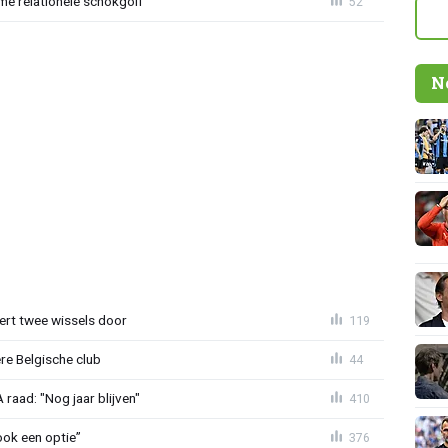
e relationele schokgolf
52
N
oert twee wissels door
119
re Belgische club
44
aad: "Nog jaar blijven"
410
ook een optie”
376