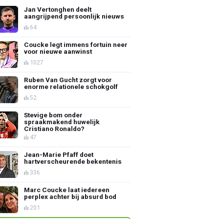
Jan Vertonghen deelt
aangrijpend persoonlijk nieuws
64
Coucke legt immens fortuin neer
voor nieuwe aanwinst
1027
Ruben Van Gucht zorgt voor
enorme relationele schokgolf
52
Stevige bom onder
spraakmakend huwelijk
Cristiano Ronaldo?
47
Jean-Marie Pfaff doet
hartverscheurende bekentenis
336
Marc Coucke laat iedereen
perplex achter bij absurd bod
201