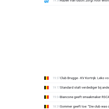
Ruben Van Gucht zorgt voor enorm
19:38
Club Brugge - KV Kortrijk: Leko v
19:37
Standard stalt verdediger bij ande
19:17
Biancone geeft smaakmaker RSCA r
19:04
Sommer geeft toe: “Die club was 
18:39