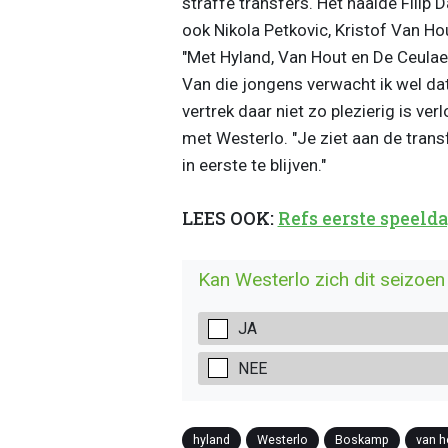
straffe transfers. Het haalde Fili
ook Nikola Petkovic, Kristof Van Ho
"Met Hyland, Van Hout en De Ceulaer
Van die jongens verwacht ik wel d
vertrek daar niet zo plezierig is v
met Westerlo. "Je ziet aan de tran
in eerste te blijven."
LEES OOK:
Refs eerste speel
Kan Westerlo zich dit seizo
JA
NEE
hyland
Westerlo
Boskamp
van h