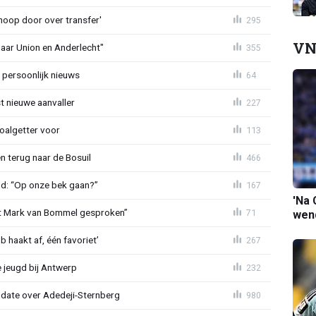
noop door over transfer'
295
VN
naar Union en Anderlecht"
355
 persoonlijk nieuws
64
t nieuwe aanvaller
227
oalgetter voor
113
 terug naar de Bosuil
466
nd: “Op onze bek gaan?”
167
'Na 
et Mark van Bommel gesproken”
71
wend
 haakt af, één favoriet’
267
 jeugd bij Antwerp
232
pdate over Adedeji-Sternberg
980