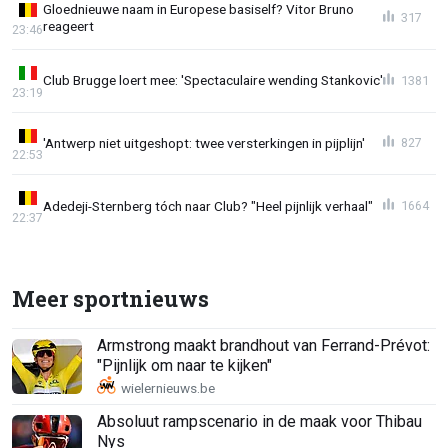
Gloednieuwe naam in Europese basiself? Vitor Bruno
317
reageert
23:46
Club Brugge loert mee: 'Spectaculaire wending Stankovic'
1381
23:19
'Antwerp niet uitgeshopt: twee versterkingen in pijplijn'
827
22:53
Adedeji-Sternberg tóch naar Club? "Heel pijnlijk verhaal"
1664
22:37
Meer sportnieuws
Armstrong maakt brandhout van Ferrand-Prévot:
"Pijnlijk om naar te kijken"
Absoluut rampscenario in de maak voor Thibau
Nys