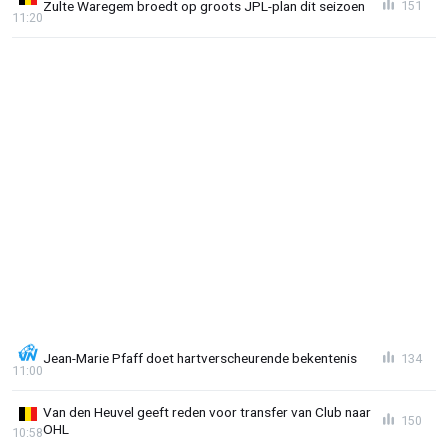
Zulte Waregem broedt op groots JPL-plan dit seizoen
151
11:20
Jean-Marie Pfaff doet hartverscheurende bekentenis
134
11:00
Van den Heuvel geeft reden voor transfer van Club naar
150
OHL
10:58