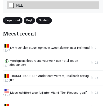
NEE
Feyenoord
Kuyt
Guidetti
Meest recent
KV Mechelen stuurt opnieuw twee talenten naar Helmond
0
12:47
Woelige aanloop Gent: vuurwerk aan hotel, icoon
23
depanneert
12:17
TRANSFERUURTJE: 'Anderlecht verrast, Real haalt stevig
96
uit'
12:00
Messi schittert weer bij Inter Miami: “Een Picasso-goal”
28
11:44