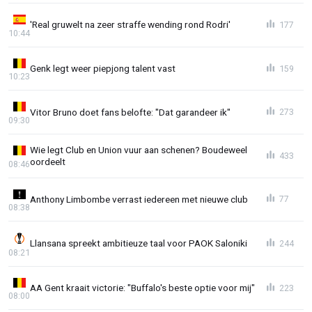
'Real gruwelt na zeer straffe wending rond Rodri'
177
10:44
Genk legt weer piepjong talent vast
159
10:23
Vitor Bruno doet fans belofte: "Dat garandeer ik"
273
09:30
Wie legt Club en Union vuur aan schenen? Boudeweel
433
oordeelt
08:46
Anthony Limbombe verrast iedereen met nieuwe club
77
08:38
Llansana spreekt ambitieuze taal voor PAOK Saloniki
244
08:21
AA Gent kraait victorie: "Buffalo's beste optie voor mij"
223
08:00