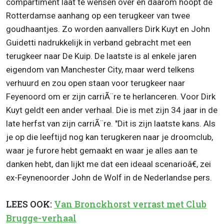
compartiment laat te wensen over en daarom hoopt de
Rotterdamse aanhang op een terugkeer van twee
goudhaantjes. Zo worden aanvallers Dirk Kuyt en John
Guidetti nadrukkelijk in verband gebracht met een
terugkeer naar De Kuip. De laatste is al enkele jaren
eigendom van Manchester City, maar werd telkens
verhuurd en zou open staan voor terugkeer naar
Feyenoord om er zijn carriÃ¨re te herlanceren. Voor Dirk
Kuyt geldt een ander verhaal. Die is met zijn 34 jaar in de
late herfst van zijn carriÃ¨re. "Dit is zijn laatste kans. Als
je op die leeftijd nog kan terugkeren naar je droomclub,
waar je furore hebt gemaakt en waar je alles aan te
danken hebt, dan lijkt me dat een ideaal scenarioâ€, zei
ex-Feynenoorder John de Wolf in de Nederlandse pers.
LEES OOK:
Van Bronckhorst verrast met Club
Brugge-verhaal