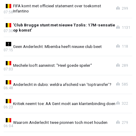
FIFA komt met officieel statement over toekomst
299
Infantino
07:58
'Club Brugge stunt met nieuwe Tzolis: 17M-sensatie
1131
op komst'
07:30
Geen Anderlecht: Mbemba heeft nieuwe club beet
118
07:15
Mechele looft aanwinst: "Heel goede speler"
289
07:03
Anderlecht in dubio: weldra afscheid van ‘toptransfer’?
585
06:48
Kritiek neemt toe: AA Gent moét aan klantenbinding doen
322
06:23
Waarom Anderlecht twee pionnen toch moet houden
279
06:04