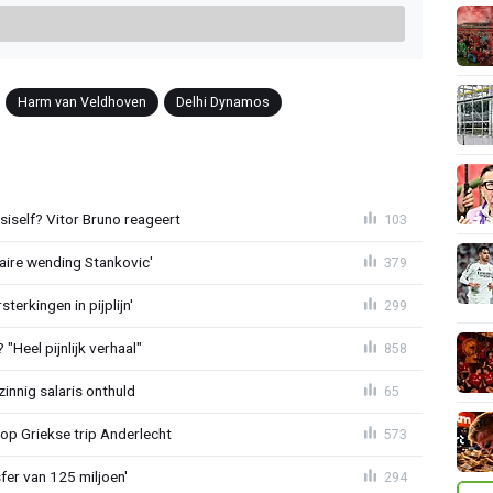
Harm van Veldhoven
Delhi Dynamos
iself? Vitor Bruno reageert
103
aire wending Stankovic'
379
terkingen in pijplijn'
299
"Heel pijnlijk verhaal"
858
zinnig salaris onthuld
65
op Griekse trip Anderlecht
573
sfer van 125 miljoen'
294