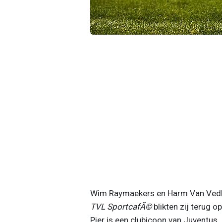
Wim Raymaekers en Harm Van Vedlho
TVL SportcafÃ©
blikten zij terug 
Pier is een clubicoon van Juventus