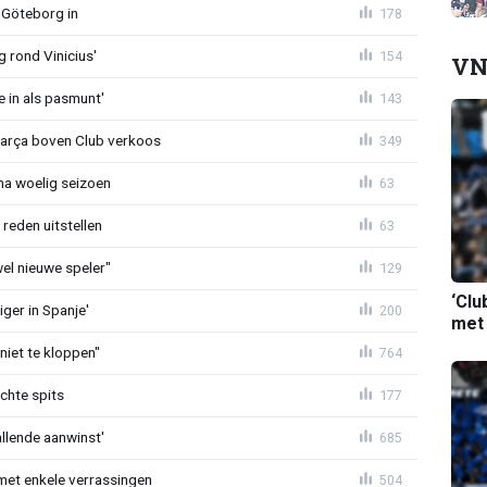
 Göteborg in
178
g rond Vinicius'
154
VN
e in als pasmunt'
143
Barça boven Club verkoos
349
 na woelig seizoen
63
reden uitstellen
63
 wel nieuwe speler"
129
‘Clu
ger in Spanje'
200
met
niet te kloppen"
764
chte spits
177
allende aanwinst'
685
met enkele verrassingen
504