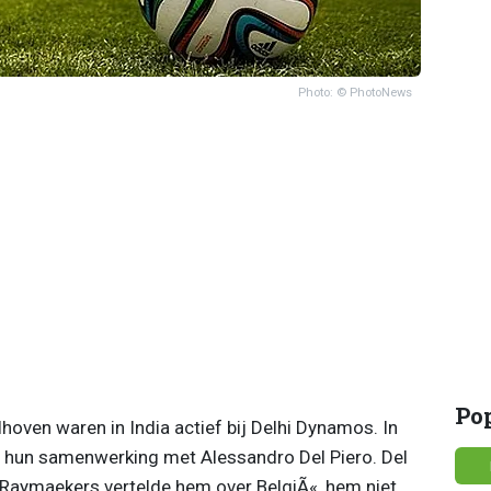
Photo: © PhotoNews
Po
ven waren in India actief bij Delhi Dynamos. In
op hun samenwerking met Alessandro Del Piero. Del
. Raymaekers vertelde hem over BelgiÃ«, hem niet