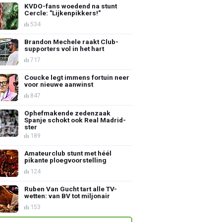
KVDO-fans woedend na stunt
Cercle: "Lijkenpikkers!"
534
Brandon Mechele raakt Club-
supporters vol in het hart
717
Coucke legt immens fortuin neer
voor nieuwe aanwinst
847
Ophefmakende zedenzaak
Spanje schokt ook Real Madrid-
ster
189
Amateurclub stunt met héél
pikante ploegvoorstelling
124
Ruben Van Gucht tart alle TV-
wetten: van BV tot miljonair
153