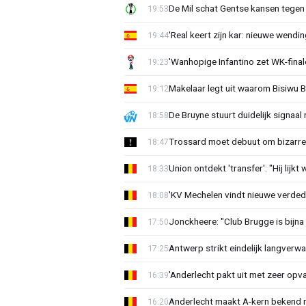
De Mil schat Gentse kansen tegen
19:53
'Real keert zijn kar: nieuwe wendin
19:44
'Wanhopige Infantino zet WK-final
19:23
Makelaar legt uit waarom Bisiwu 
19:12
De Bruyne stuurt duidelijk signaal
18:58
Trossard moet debuut om bizarre 
18:47
Union ontdekt 'transfer': "Hij lijkt
18:33
'KV Mechelen vindt nieuwe verdedi
18:08
Jonckheere: "Club Brugge is bijna 
17:50
Antwerp strikt eindelijk langverwa
17:25
'Anderlecht pakt uit met zeer opv
16:39
Anderlecht maakt A-kern bekend 
16:20