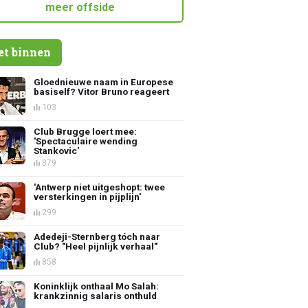
meer offside
et binnen
Gloednieuwe naam in Europese
basiself? Vitor Bruno reageert
103
Club Brugge loert mee:
'Spectaculaire wending
Stankovic'
379
'Antwerp niet uitgeshopt: twee
versterkingen in pijplijn'
299
Adedeji-Sternberg tóch naar
Club? "Heel pijnlijk verhaal"
858
Koninklijk onthaal Mo Salah:
krankzinnig salaris onthuld