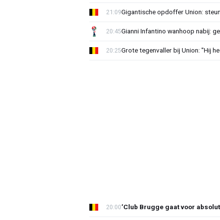
Gigantische opdoffer Union: steu
21:09
Gianni Infantino wanhoop nabij: g
20:45
Grote tegenvaller bij Union: "Hij h
20:25
‘Club Brugge gaat voor absolu
20:00