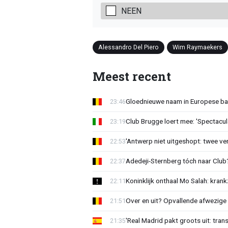
NEEN
Alessandro Del Piero
Wim Raymaekers
Meest recent
Gloednieuwe naam in Europese bas
23:46
Club Brugge loert mee: 'Spectacul
23:19
'Antwerp niet uitgeshopt: twee vers
22:53
Adedeji-Sternberg tóch naar Club? 
22:37
Koninklijk onthaal Mo Salah: krank
22:11
Over en uit? Opvallende afwezige 
21:51
'Real Madrid pakt groots uit: tran
21:35