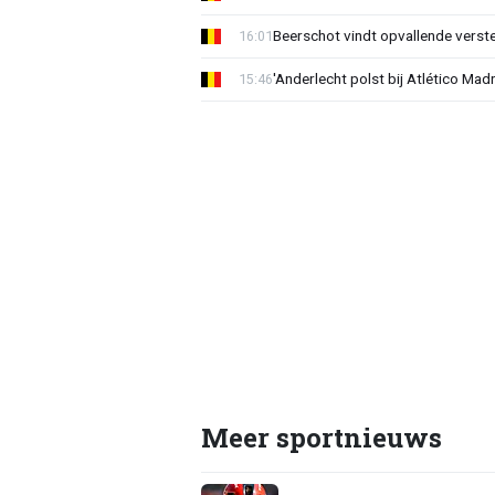
Beerschot vindt opvallende verster
16:01
'Anderlecht polst bij Atlético Madr
15:46
Meer sportnieuws