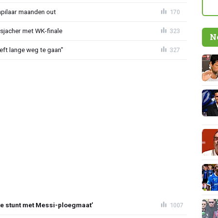
npilaar maanden out
170
esjacher met WK-finale
323
N
eeft lange weg te gaan"
327
te stunt met Messi-ploegmaat’
1007