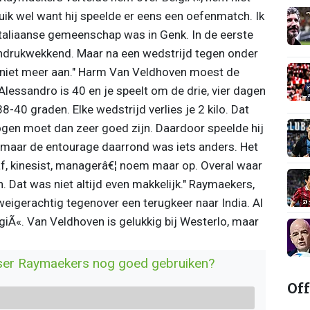
uik wel want hij speelde er eens een oefenmatch. Ik
Italiaanse gemeenschap was in Genk. In de eerste
indrukwekkend. Maar na een wedstrijd tegen onder
 niet meer aan." Harm Van Veldhoven moest de
Alessandro is 40 en je speelt om de drie, vier dagen
-40 graden. Elke wedstrijd verlies je 2 kilo. Dat
gen moet dan zeer goed zijn. Daardoor speelde hij
, maar de entourage daarrond was iets anders. Het
af, kinesist, managerâ€¦ noem maar op. Overal waar
 Dat was niet altijd even makkelijk." Raymaekers,
eigerachtig tegenover een terugkeer naar India. Al
lgiÃ«. Van Veldhoven is gelukkig bij Westerlo, maar
sser Raymaekers nog goed gebruiken?
Off