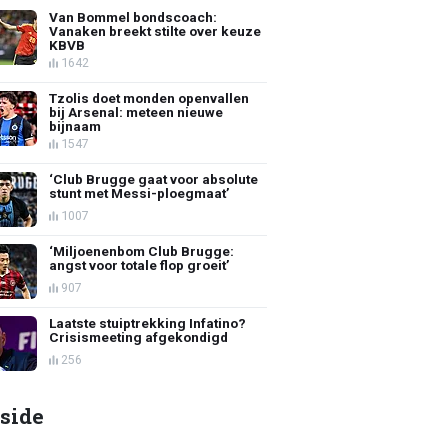
Van Bommel bondscoach:
Vanaken breekt stilte over keuze
KBVB
1642
Tzolis doet monden openvallen
bij Arsenal: meteen nieuwe
bijnaam
1547
‘Club Brugge gaat voor absolute
stunt met Messi-ploegmaat’
1007
‘Miljoenenbom Club Brugge:
angst voor totale flop groeit’
907
Laatste stuiptrekking Infatino?
Crisismeeting afgekondigd
256
side