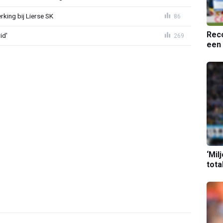
king bij Lierse SK
86
Reco
id'
269
een 
‘Mil
tota