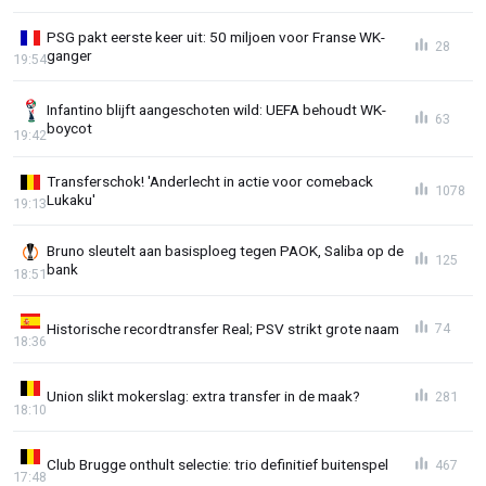
PSG pakt eerste keer uit: 50 miljoen voor Franse WK-
28
ganger
19:54
Infantino blijft aangeschoten wild: UEFA behoudt WK-
63
boycot
19:42
Transferschok! 'Anderlecht in actie voor comeback
1078
Lukaku'
19:13
Bruno sleutelt aan basisploeg tegen PAOK, Saliba op de
125
bank
18:51
Historische recordtransfer Real; PSV strikt grote naam
74
18:36
Union slikt mokerslag: extra transfer in de maak?
281
18:10
Club Brugge onthult selectie: trio definitief buitenspel
467
17:48