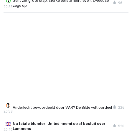
Gent zet grote stap: sterke eerste helft levert Zweedse
96
zege op
20:55
Anderlecht bevoordeeld door VAR? De Bilde velt oordeel
226
20:38
Na fatale blunder: United neemt straf besluit over
520
Lammens
20:10