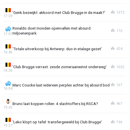
'Genk bezwijkt: akkoord met Club Brugge in de maak?'
1372
17:29
Ronaldo doet monden openvallen met absurd
110
miljoenenpark
17:07
'Totale uitverkoop bij Antwerp: duo in etalage gezet'
424
16:45
'Club Brugge verrast: zesde zomeraanwinst onderweg'
1032
16:26
Marc Coucke laat iedereen perplex achter bij absurd bod
167
16:04
Bruno laat koppen rollen: 4 slachtoffers bij RSCA?
467
15:42
'Leko klopt op tafel: transfergeweld bij Club Brugge'
796
15:21