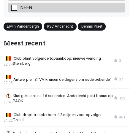
NEEN
Erwin Vandenbergh
RSC Anderlecht
Dennis Praet
Meest recent
'Club plant volgende topaankoop; nieuwe wending
3
Sternberg'
22:34
'Antwerp en STVV kruisen de degens om oude bekende'
37
22:08
Klus geklaard na 16 seconden: Anderlecht pakt bonus op
123
PAOK
21:43
'Club dropt transferbom: 12 miljoen voor opvolger
461
Tzolis'
21:22