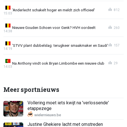
'Anderlecht schakelt hoger en meldt zich officieel'
812
15:03
Nieuwe Gouden Schoen voor Genk? HVH oordeelt
260
14:38
'STVV plant dubbelslag: terugkeer smaakmaker en Saudi'
157
14:19
Na Anthony vindt ook Bryan Limbombe een nieuwe club
29
14:03
Meer sportnieuws
Vollering moet iets kwijt na 'verlossende'
etappezege
Justine Ghekiere lacht met omstreden