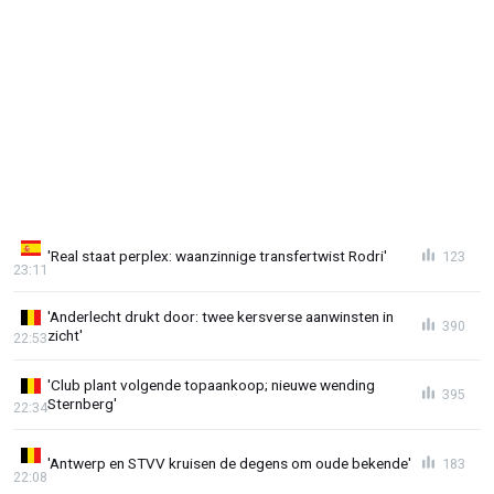
'Real staat perplex: waanzinnige transfertwist Rodri'
123
23:11
'Anderlecht drukt door: twee kersverse aanwinsten in
390
zicht'
22:53
'Club plant volgende topaankoop; nieuwe wending
395
Sternberg'
22:34
'Antwerp en STVV kruisen de degens om oude bekende'
183
22:08