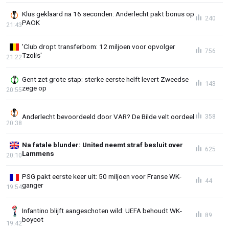
Klus geklaard na 16 seconden: Anderlecht pakt bonus op
240
PAOK
21:43
'Club dropt transferbom: 12 miljoen voor opvolger
756
Tzolis'
21:22
Gent zet grote stap: sterke eerste helft levert Zweedse
143
zege op
20:55
Anderlecht bevoordeeld door VAR? De Bilde velt oordeel
358
20:38
Na fatale blunder: United neemt straf besluit over
625
Lammens
20:10
PSG pakt eerste keer uit: 50 miljoen voor Franse WK-
44
ganger
19:54
Infantino blijft aangeschoten wild: UEFA behoudt WK-
89
boycot
19:42