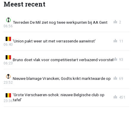
Meest recent
Tevreden De Mil ziet nog twee werkpunten bij AA Gent
2
06:56
'Union pakt weer uit met verrassende aanwinst'
11
06:40
Bruno doet vlak voor competitiestart verbazend voorstel
93
06:23
Nieuwe blamage Vrancken; Godts krikt marktwaarde op
69
23:52
'Grote Verschaeren-schok: nieuwe Belgische club op
451
tafel'
23:36