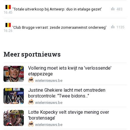
'Totale uitverkoop bij Antwerp: duo in etalage gezet'
483
16:45
'Club Brugge verrast: zesde zomeraanwinst onderweg'
1135
16:26
Meer sportnieuws
Vollering moet iets kwijt na 'verlossende'
etappezege
Justine Ghekiere lacht met omstreden
borstcontrole: "Twee bidons..."
Lotte Kopecky velt stevige mening over
'borstensaga'