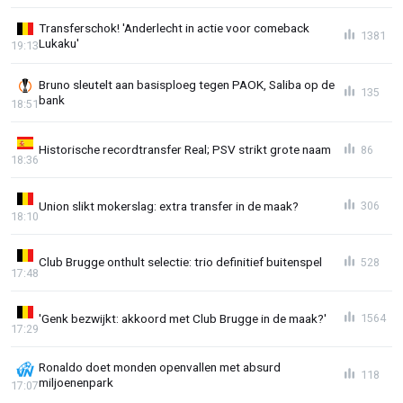
Transferschok! 'Anderlecht in actie voor comeback
1381
Lukaku'
19:13
Bruno sleutelt aan basisploeg tegen PAOK, Saliba op de
135
bank
18:51
Historische recordtransfer Real; PSV strikt grote naam
86
18:36
Union slikt mokerslag: extra transfer in de maak?
306
18:10
Club Brugge onthult selectie: trio definitief buitenspel
528
17:48
'Genk bezwijkt: akkoord met Club Brugge in de maak?'
1564
17:29
Ronaldo doet monden openvallen met absurd
118
miljoenenpark
17:07