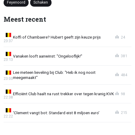
Feyenoord
Schaken
Meest recent
Koffi of Chambaere? Hubert geeft zijn keuze prijs
24
23:37
Vanaken looft aanwinst: "Ongelooflijk!"
381
23:13
Lee meteen lieveling bij Club: "Heb ik nog nooit
484
meegemaakt"
23:00
Efficiënt Club haalt na rust trekker over tegen kranig KVK
98
22:38
'Clement vangt bot: Standard eist 8 miljoen euro'
215
22:22