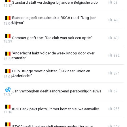
Standard stalt verdediger bij andere Belgische club
58
19:17
Biancone geeft smaakmaker RSCA raad: "Nog jaar
490
blijven"
19:04
Sommer geeft toe: “Die club was ook een optie”
431
18:39
'Anderlecht hakt volgende week knoop door over
332
transfer'
18:22
Club Brugge moet opletten: "Kijk naar Union en
371
Anderlecht"
18:01
Jan Vertonghen deelt aangrijpend persoonlijk nieuws
67
17:37
KRC Genk pakt plots uit met komst nieuwe aanvaller
255
17:16
STVV heeft beet en stelt nieuwe goalgetter voor
124