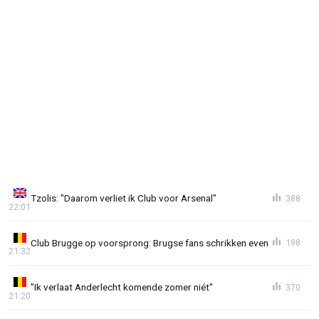
Tzolis: "Daarom verliet ik Club voor Arsenal"
388
22:01
Club Brugge op voorsprong: Brugse fans schrikken even
198
21:32
"Ik verlaat Anderlecht komende zomer niét"
370
21:20