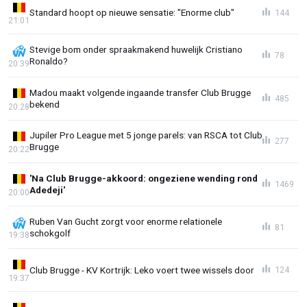
Standard hoopt op nieuwe sensatie: "Enorme club"
144
21:01
Stevige bom onder spraakmakend huwelijk Cristiano
78
Ronaldo?
20:39
Madou maakt volgende ingaande transfer Club Brugge
485
bekend
20:28
Jupiler Pro League met 5 jonge parels: van RSCA tot Club
277
Brugge
20:22
'Na Club Brugge-akkoord: ongeziene wending rond
1469
Adedeji'
20:00
Ruben Van Gucht zorgt voor enorme relationele
81
schokgolf
19:38
Club Brugge - KV Kortrijk: Leko voert twee wissels door
124
19:37