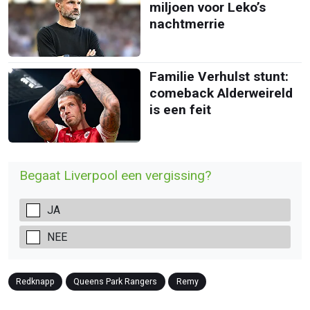
miljoen voor Leko’s
nachtmerrie
Familie Verhulst stunt:
comeback Alderweireld
is een feit
Begaat Liverpool een vergissing?
JA
NEE
Redknapp
Queens Park Rangers
Remy