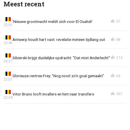
Meest recent
'Nieuwe grootmacht meldt zich voor El Ouahdi'
57
23:55
Antwerp houdt hart vast: revelatie meteen tijdlang out
88
23:46
Sibierski krijgt duidelijke opdracht: "Dat mist Anderlecht"
214
23:27
Glorieuze rentree Frey: "Nog nooit zo'n goal gemaakt"
65
22:57
Vitor Bruno looft invallers en hint naar transfers
357
22:34