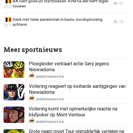
AA Gent goed uit startblokken: KVM na één helft tegen
92
touwen
15:27
Genk met twee aanwinsten in basis; noodoplossing
79
achterin
15:11
Meer sportnieuws
Ploegleider verklaart actie Gery jegens
Niewiadoma
Vollering reageert op keiharde aantijgingen van
Niewiadoma
Vollering komt met opmerkelijke reactie na
blufpoker op Mont Ventoux
Grote naam moet Tour onmiddellijk verlaten na