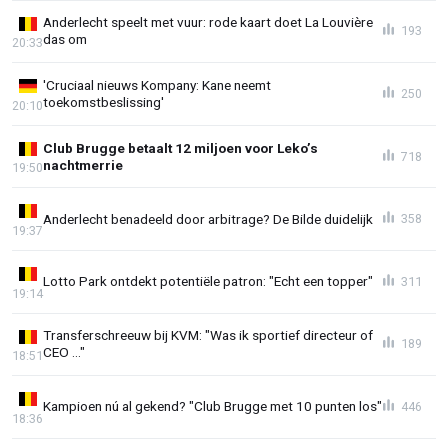
Anderlecht speelt met vuur: rode kaart doet La Louvière
193
das om
20:33
'Cruciaal nieuws Kompany: Kane neemt
250
toekomstbeslissing'
20:10
Club Brugge betaalt 12 miljoen voor Leko’s
718
nachtmerrie
19:50
Anderlecht benadeeld door arbitrage? De Bilde duidelijk
358
19:37
Lotto Park ontdekt potentiële patron: "Echt een topper"
311
19:14
Transferschreeuw bij KVM: "Was ik sportief directeur of
189
CEO ..."
18:51
Kampioen nú al gekend? "Club Brugge met 10 punten los"
446
18:36