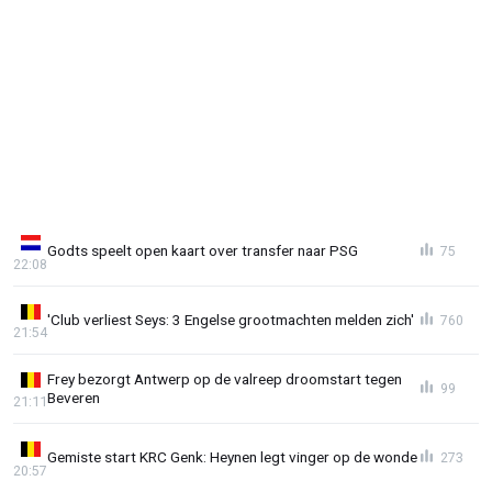
Godts speelt open kaart over transfer naar PSG
75
22:08
'Club verliest Seys: 3 Engelse grootmachten melden zich'
760
21:54
Frey bezorgt Antwerp op de valreep droomstart tegen
99
Beveren
21:11
Gemiste start KRC Genk: Heynen legt vinger op de wonde
273
20:57