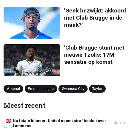
'Genk bezwijkt: akkoord
met Club Brugge in de
maak?'
'Club Brugge stunt met
nieuwe Tzolis: 17M-
sensatie op komst'
Arsenal
Premier League
Swansea City
Taylor
Meest recent
Na fatale blunder: United neemt straf besluit over
321
Lammens
20:10