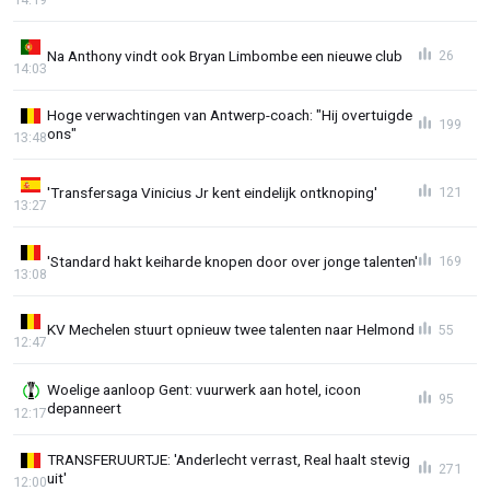
Na Anthony vindt ook Bryan Limbombe een nieuwe club
26
14:03
Hoge verwachtingen van Antwerp-coach: "Hij overtuigde
199
ons"
13:48
'Transfersaga Vinicius Jr kent eindelijk ontknoping'
121
13:27
'Standard hakt keiharde knopen door over jonge talenten'
169
13:08
KV Mechelen stuurt opnieuw twee talenten naar Helmond
55
12:47
Woelige aanloop Gent: vuurwerk aan hotel, icoon
95
depanneert
12:17
TRANSFERUURTJE: 'Anderlecht verrast, Real haalt stevig
271
uit'
12:00