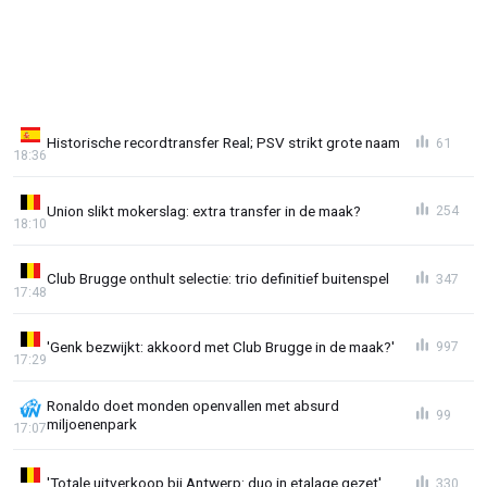
Historische recordtransfer Real; PSV strikt grote naam
61
18:36
Union slikt mokerslag: extra transfer in de maak?
254
18:10
Club Brugge onthult selectie: trio definitief buitenspel
347
17:48
'Genk bezwijkt: akkoord met Club Brugge in de maak?'
997
17:29
Ronaldo doet monden openvallen met absurd
99
miljoenenpark
17:07
'Totale uitverkoop bij Antwerp: duo in etalage gezet'
330