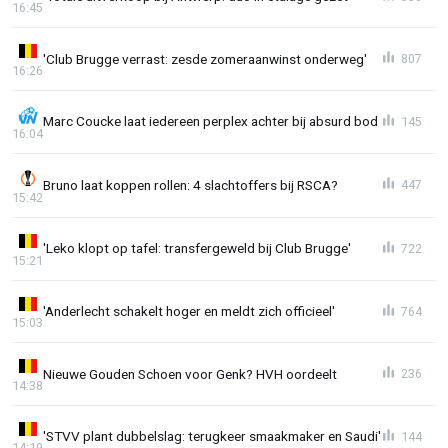
16:45
'Club Brugge verrast: zesde zomeraanwinst onderweg'
807
16:26
Marc Coucke laat iedereen perplex achter bij absurd bod
145
16:04
Bruno laat koppen rollen: 4 slachtoffers bij RSCA?
447
15:42
'Leko klopt op tafel: transfergeweld bij Club Brugge'
722
15:21
'Anderlecht schakelt hoger en meldt zich officieel'
764
15:03
Nieuwe Gouden Schoen voor Genk? HVH oordeelt
236
14:38
'STVV plant dubbelslag: terugkeer smaakmaker en Saudi'
144
14:19