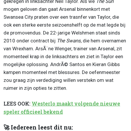
gekregen in linksachter Neil Taylor. Als we
The Sun
mogen geloven dan gaat Arsenal binnenkort met
Swansea City praten over een trasnfer van Taylor, die
ook een sterke eerste seizoenshelft op de mat legde bij
de promovendus. De 22-jarige Welshmen staat sinds
2010 onder contract bij
The Swans
, die hem overnamen
van Wrexham. ArsÃ¨ne Wenger, trainer van Arsenal, zit
momenteel krap in de linksachters en ziet in Taylor een
mogelijke oplossing. AndrÃ© Santos en Kieran Gibbs
kampen momenteel met blessures. De oefenmeester
zou graag zijn verdediging willen verstekn om wat
ruimer in zijn opties te zitten.
LEES OOK:
Westerlo maakt volgende nieuwe
speler officieel bekend
🚀 Iedereen leest dit nu: