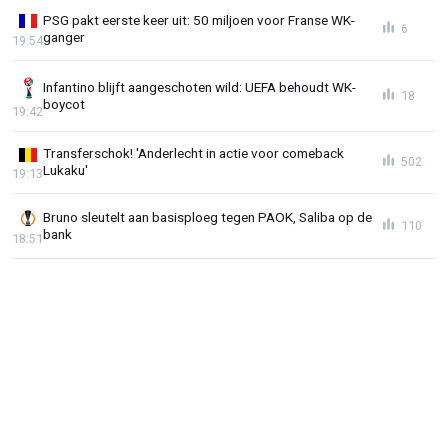
PSG pakt eerste keer uit: 50 miljoen voor Franse WK-
6
ganger
19:54
Infantino blijft aangeschoten wild: UEFA behoudt WK-
18
boycot
19:42
Transferschok! 'Anderlecht in actie voor comeback
502
Lukaku'
19:13
Bruno sleutelt aan basisploeg tegen PAOK, Saliba op de
110
bank
18:51