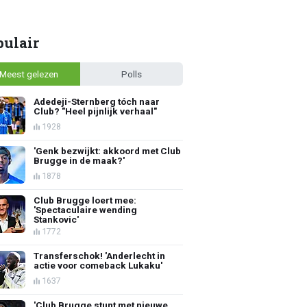
pulair
Meest gelezen
Polls
Adedeji-Sternberg tóch naar
Club? "Heel pijnlijk verhaal"
1928
'Genk bezwijkt: akkoord met Club
Brugge in de maak?'
1878
Club Brugge loert mee:
'Spectaculaire wending
Stankovic'
1772
Transferschok! 'Anderlecht in
actie voor comeback Lukaku'
1637
'Club Brugge stunt met nieuwe