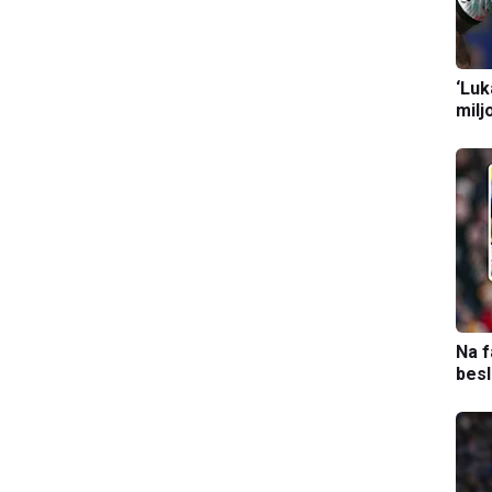
‘Luk
milj
Na f
bes