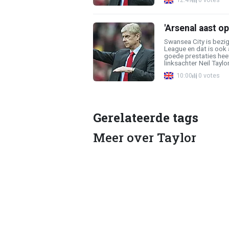
'Arsenal aast o
Swansea City is bezig
League en dat is ook
goede prestaties heef
linksachter Neil Taylor.
10:00
0 votes
Gerelateerde tags
Meer over Taylor