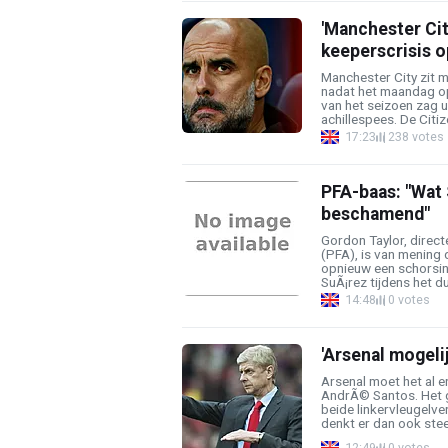
'Manchester Ci
keeperscrisis o
Manchester City zit 
nadat het maandag op
van het seizoen zag 
achillespees. De Citiz
17:23
238 votes
PFA-baas: "Wat
beschamend"
Gordon Taylor, direc
(PFA), is van mening 
opnieuw een schorsin
SuÃ¡rez tijdens het due
14:48
0 votes
'Arsenal mogelij
Arsenal moet het al en
AndrÃ© Santos. Het 
beide linkervleugelve
denkt er dan ook steed
12:49
0 votes