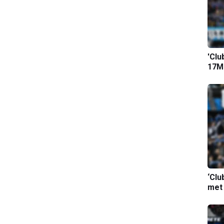
'Clu
17M-
‘Clu
met