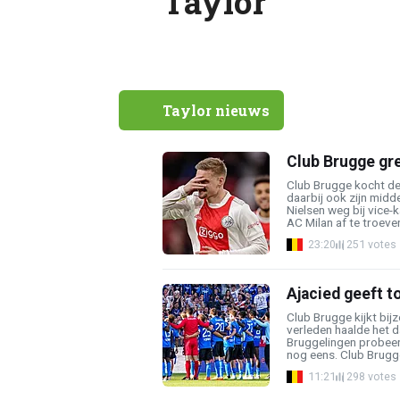
Taylor
Taylor nieuws
Club Brugge gr
Club Brugge kocht de
daarbij ook zijn midd
Nielsen weg bij vice
AC Milan af te troeven
23:20
251 votes
Ajacied geeft t
Club Brugge kijkt bijz
verleden haalde het d
Bruggelingen probee
nog eens. Club Brugge
11:21
298 votes