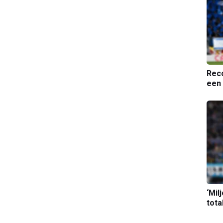
Reco
een 
‘Mil
tota