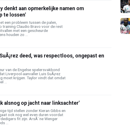
ty denkt aan opmerkelijke namen om
p te lossen'
met een probleem tussen de palen,
 training Claudio Bravo voor de rest
uitvallen met een gescheurde
ens houden zo ...
 SuÃ¡rez deed, was respectloos, ongepast en
teur van de Engelse spelersvakbond
dat Liverpool-aanvaller Luis SuÃ¡rez
g moet krijgen. Taylor vindt dat omdat
l ...
k alsnog op jacht naar linksachter'
ige tijd stellen zonder Kieran Gibbs en
gaat ook nog wel even duren voordat
rdedigers fit zijn. ArsÃ¨ne Wenger
s ...