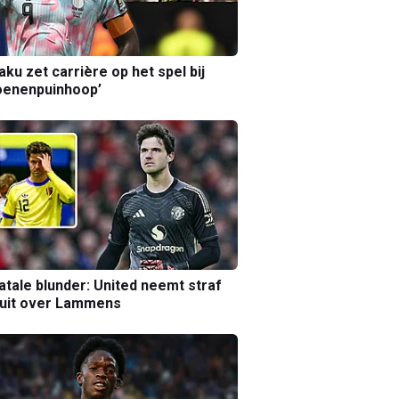
aku zet carrière op het spel bij
oenenpuinhoop’
atale blunder: United neemt straf
luit over Lammens