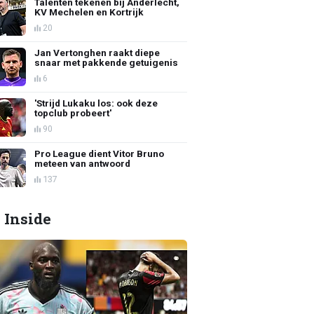
Talenten tekenen bij Anderlecht,
KV Mechelen en Kortrijk
20
Jan Vertonghen raakt diepe
snaar met pakkende getuigenis
6
'Strijd Lukaku los: ook deze
topclub probeert'
90
Pro League dient Vitor Bruno
meteen van antwoord
137
 Inside