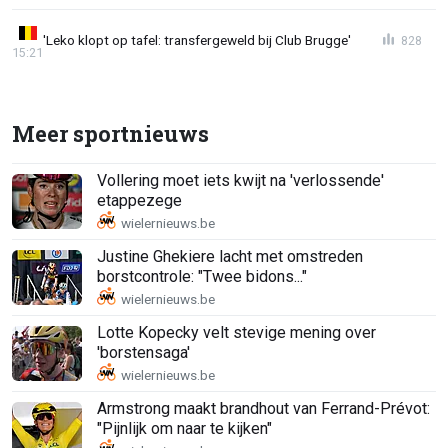
'Leko klopt op tafel: transfergeweld bij Club Brugge'
828
15:21
Meer sportnieuws
Vollering moet iets kwijt na 'verlossende'
etappezege
Justine Ghekiere lacht met omstreden
borstcontrole: "Twee bidons..."
Lotte Kopecky velt stevige mening over
'borstensaga'
Armstrong maakt brandhout van Ferrand-Prévot:
"Pijnlijk om naar te kijken"