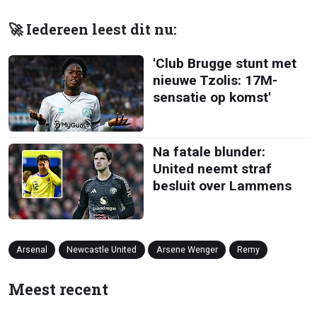
🚀 Iedereen leest dit nu:
'Club Brugge stunt met
nieuwe Tzolis: 17M-
sensatie op komst'
Na fatale blunder:
United neemt straf
besluit over Lammens
Arsenal
Newcastle United
Arsene Wenger
Remy
Meest recent