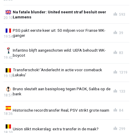
Na fatale blunder: United neemt straf besluit over
593
Lammens
20:10
PSG pakt eerste keer uit: 50 miljoen voor Franse WK-
39
ganger
19:54
Infantino blijft aangeschoten wild: UEFA behoudt WK-
83
boycot
19:42
Transferschok! 'Anderlecht in actie voor comeback
1319
Lukaku'
19:13
Bruno sleutelt aan basisploeg tegen PAOK, Saliba op de
133
bank
18:51
Historische recordtransfer Real; PSV strikt grote naam
84
18:36
Union slikt mokerslag: extra transfer in de maak?
299
18:10