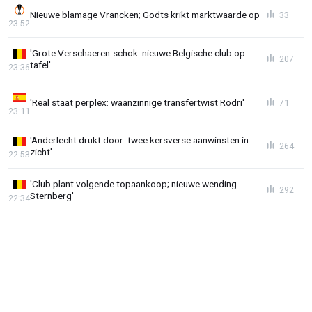
Nieuwe blamage Vrancken; Godts krikt marktwaarde op
33
23:52
'Grote Verschaeren-schok: nieuwe Belgische club op
207
tafel'
23:36
'Real staat perplex: waanzinnige transfertwist Rodri'
71
23:11
'Anderlecht drukt door: twee kersverse aanwinsten in
264
zicht'
22:53
'Club plant volgende topaankoop; nieuwe wending
292
Sternberg'
22:34