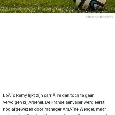
Photo: © PhotoNews
LoÃ¯c Remy lijkt zijn carriÃ¨re dan toch te gaan
vervolgen bij Arsenal. De Franse aanvaller werd eerst
nog afgewezen door manager ArsÃ¨ne Wenger, maar