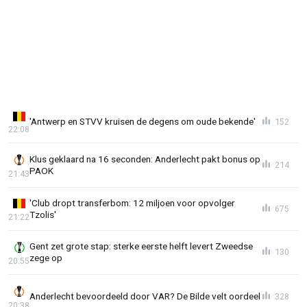
'Antwerp en STVV kruisen de degens om oude bekende'
152
22:08
Klus geklaard na 16 seconden: Anderlecht pakt bonus op
214
PAOK
21:43
'Club dropt transferbom: 12 miljoen voor opvolger
675
Tzolis'
21:22
Gent zet grote stap: sterke eerste helft levert Zweedse
130
zege op
20:55
Anderlecht bevoordeeld door VAR? De Bilde velt oordeel
328
20:38