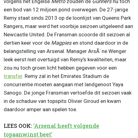
volgens het Engelse
Metro
zouden de
Gunners
nu toch
een bod van 12 miljoen pond overwegen. De 27-jarige
Remy staat sinds 2013 op de loonlijst van Queens Park
Rangers, maar werd het voorbije seizoen uitgeleend aan
Newcastle United. De Fransman scoorde dit seizoen al
dertien keer voor de
Magpies
en stond daardoor in de
belangstelling van Arsenal. Manager ArsÃ¨ne Wenger
leek eerst niet overtuigd van Remy's kwaliteiten, maar
zou nu toch groen licht hebben gegeven voor een
transfer
. Remy zal in het Emirates Stadium de
concurrentie moeten aangaan met landgenoot Yaya
Sanogo. De jonge Fransman vertoefde dit seizoen vaak
in de schaduw van topspits Olivier Giroud en kwam
daardoor amper aan spelen toe.
LEES OOK:
'Arsenal heeft volgende
topaanwinst beet'