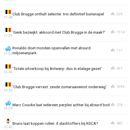
Club Brugge onthult selectie: trio definitief buitenspel
509
17:48
'Genk bezwijkt: akkoord met Club Brugge in de maak?'
1514
17:29
Ronaldo doet monden openvallen met absurd
117
miljoenenpark
17:07
'Totale uitverkoop bij Antwerp: duo in etalage gezet'
461
16:45
'Club Brugge verrast: zesde zomeraanwinst onderweg'
1099
16:26
Marc Coucke laat iedereen perplex achter bij absurd bod
178
16:04
Bruno laat koppen rollen: 4 slachtoffers bij RSCA?
485
15:42