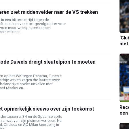
eren ziet middenvelder naar de VS trekken
in een bittere strijd tegen de
ft zoals zo vaak tot gevolg dat er voor
izoen maar weinig speelkansen
n hen kiest ...
‘Clu
met
ode Duivels dreigt sleutelpion te moeten
en op het WK tegen Panama, Tunesië
orbije weken zagen die laatste twee
belangrijke speler uitvallen met
ef Msakni en ...
Reco
t opmerkelijk nieuws over zijn toekomst
een 
ndertussen al 34 en de Spaanse spits
n al wat van zijn pluimen verloren. Na
l, Chelsea en AC Milan keerde hij in
co ...