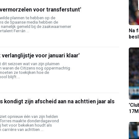
d vermorzelen voor transferstunt'
g wilde plannen te hebben op de
ens de Spaanse media hebben de
namelijk gemeld bij de zaakwaarnemer
Na f
talent Ferrán ...
bes
 verlanglijstje voor januari klaar'
 dit seizoen wat van zijn pluimen
en waren de Citizens nog oppermachtig
 moeten ze toekijken hoe de
l blijft ...
 kondigt zijn afscheid aan na achttien jaar als
'Clu
17M-
iet opnieuw één van zijn helden
 Torres maakte donderdagavond
j het voor bekeken houdt als
 carrière van achttien ...