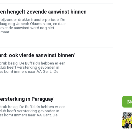
n en hengelt zevende aanwinst binnen
 bijzonder drukke transferperiode. De
ndaag nog Joseph Okumu voor, en daar
en zevende aanwinst werd nog niet
maar ...
ard: ook vierde aanwinst binnen'
druk bezig. De Buffalo’s hebben er een
 club heeft versterking gevonden in
res komt immers naar AA Gent. De
versterking in Paraguay'
N
druk bezig. De Buffalo’s hebben er een
 club heeft versterking gevonden in
es komt immers naar AA Gent. De