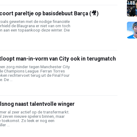
coort pareltje op basisdebuut Barça (🎥)
oals geweten met de nodige financiële
hield de Blaugrana er niet van om toch
en aan een topaankoop deze winter. Die
.
tloopt man-in-vorm van City ook in terugmatch
 een zorg minder tegen Manchester City
de Champions League. Ferran Torres
en rechtervoet terug uit de Final Four
. De ...
alsnog naast talentvolle winger
er al zeer actief op de transfermarkt.
al zeven nieuwe spelers binnen, maar
e toekomst. Zo leek er nog een
er ...