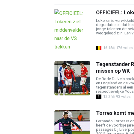
OFFICIEEL: Lok
Lokeren is verwikkeld 
degradatie en dat hee
jonge talenten dit se
weggelegd zijn. Eén va
16:15
176 votes
Tegenstander R
missen op WK
De Rode Duivels spel
en Engeland en de vo
tegenstanders al een 
respectievelijke Youss
12:24
93 votes
Torres komt me
Fernando Torres is o
heeft de voorbije jare
passages bij Liverpoo
2015 terug naar Atleti