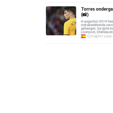
Torres onderga
(📸)
In augustus 2019 hee
indrukwekkende carri
gehangen. De spits k
Liverpool, Chelsea en 
22:31
531 votes