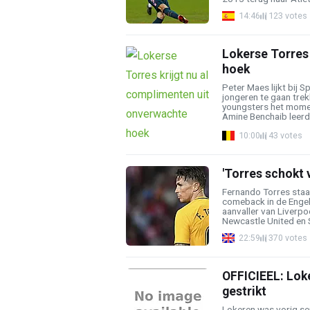
14:46
123 votes
Lokerse Torres 
hoek
Peter Maes lijkt bij 
jongeren te gaan trek
youngsters het momen
Amine Benchaib leerd
10:00
43 votes
'Torres schokt 
Fernando Torres staa
comeback in de Engel
aanvaller van Liverpoo
Newcastle United en 
22:59
370 votes
OFFICIEEL: Loke
gestrikt
Lokeren was vorig se