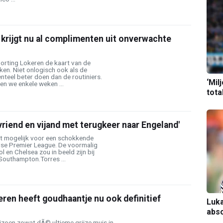
krijgt nu al complimenten uit onverwachte
Sporting Lokeren de kaart van de
ken. Niet onlogisch ook als de
teel beter doen dan de routiniers.
‘Mil
en we enkele weken ...
tota
vriend en vijand met terugkeer naar Engeland'
t mogelijk voor een schokkende
se Premier League. De voormalig
l en Chelsea zou in beeld zijn bij
Southampton.Torres ...
ren heeft goudhaantje nu ook definitief
Luka
abso
izoen zowat dÃ© ultieme grijze muis in