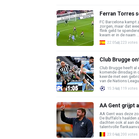
Ferran Torres s
FC Barcelona kampt z
zorgen, maar dat weer
flink geld te spender
kwam er in de naam ..
22:05
223 votes
Club Brugge on
Club Brugge heeft al
komende dinsdag in 
keerde met een gebrok
van de Nations League
15:34
119 votes
AA Gent grijpt 
AA Gent was deze zom
De Buffalo's haalden 
dachten ook al aan d
talentvolle flankaanvall
23:04
200 votes