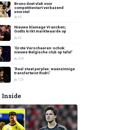
Bruno doet vlak voor
competitiestart verbazend
voorstel
66
Nieuwe blamage Vrancken;
Godts krikt marktwaarde op
66
'Grote Verschaeren-schok:
nieuwe Belgische club op tafel'
428
'Real staat perplex: waanzinnige
transfertwist Rodri'
120
 Inside