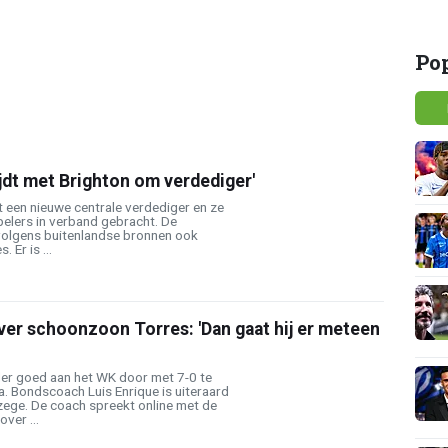
Po
ijdt met Brighton om verdediger'
 een nieuwe centrale verdediger en ze
pelers in verband gebracht. De
volgens buitenlandse bronnen ook
. Er is ...
ver schoonzoon Torres: 'Dan gaat hij er meteen
er goed aan het WK door met 7-0 te
. Bondscoach Luis Enrique is uiteraard
zege. De coach spreekt online met de
ver ...