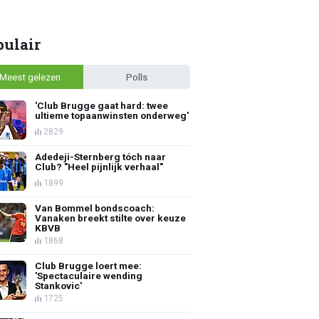
pulair
Meest gelezen
Polls
'Club Brugge gaat hard: twee
ultieme topaanwinsten onderweg'
2829
Adedeji-Sternberg tóch naar
Club? "Heel pijnlijk verhaal"
1899
Van Bommel bondscoach:
Vanaken breekt stilte over keuze
KBVB
1868
Club Brugge loert mee:
'Spectaculaire wending
Stankovic'
1725