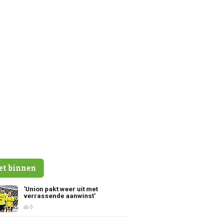
et binnen
'Union pakt weer uit met
verrassende aanwinst'
6