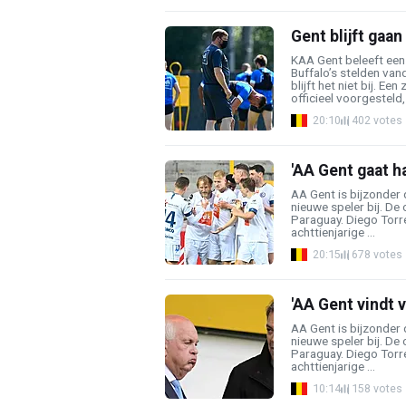
Gent blijft gaa
KAA Gent beleeft een
Buffalo’s stelden va
blijft het niet bij. E
officieel voorgesteld, 
20:10
402 votes
'AA Gent gaat h
AA Gent is bijzonder 
nieuwe speler bij. De
Paraguay. Diego Tor
achttienjarige ...
20:15
678 votes
'AA Gent vindt 
AA Gent is bijzonder 
nieuwe speler bij. De
Paraguay. Diego Torr
achttienjarige ...
10:14
158 votes