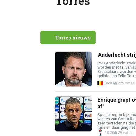
Torres
Torres nieuws
'Anderlecht str
RSC Anderlecht zoekt
worden met tal van s
Brusselaars worden 
gelinkt aan Félix Torres
06:01
225 votes
Enrique grapt o
af"
Spanje begon bijzond
winnen van Costa Rica
zeer tevreden na die 
fans en daar ging het o
18:20
79 votes