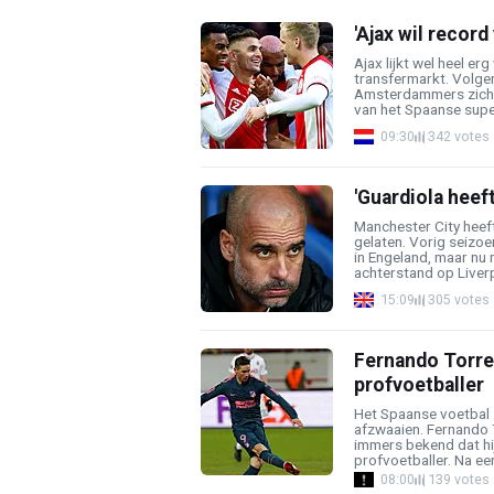
'Ajax wil recor
Ajax lijkt wel heel er
transfermarkt. Volg
Amsterdammers zich 
van het Spaanse super
09:30
342 votes
'Guardiola heeft
Manchester City heeft
gelaten. Vorig seizo
in Engeland, maar nu
achterstand op Liverpoo
15:09
305 votes
Fernando Torres
profvoetballer
Het Spaanse voetbal z
afzwaaien. Fernando
immers bekend dat hi
profvoetballer. Na een
08:00
139 votes