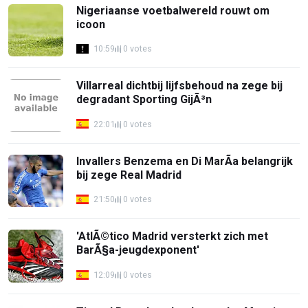
Nigeriaanse voetbalwereld rouwt om
icoon
10:59
0 votes
Villarreal dichtbij lijfsbehoud na zege bij
degradant Sporting GijÃ³n
22:01
0 votes
Invallers Benzema en Di MarÃ­a belangrijk
bij zege Real Madrid
21:50
0 votes
'AtlÃ©tico Madrid versterkt zich met
BarÃ§a-jeugdexponent'
12:09
0 votes