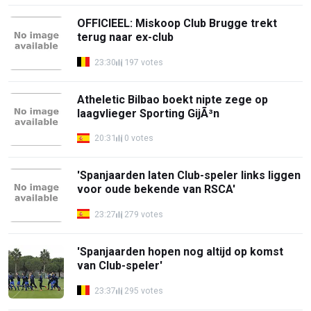
OFFICIEEL: Miskoop Club Brugge trekt
terug naar ex-club
23:30
197 votes
Atheletic Bilbao boekt nipte zege op
laagvlieger Sporting GijÃ³n
20:31
0 votes
'Spanjaarden laten Club-speler links liggen
voor oude bekende van RSCA'
23:27
279 votes
'Spanjaarden hopen nog altijd op komst
van Club-speler'
23:37
295 votes