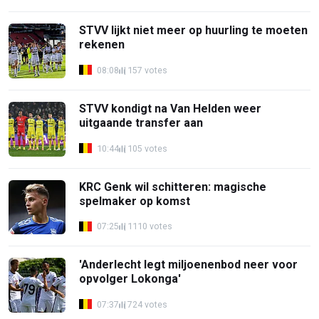
STVV lijkt niet meer op huurling te moeten
rekenen
08:08
157 votes
STVV kondigt na Van Helden weer
uitgaande transfer aan
10:44
105 votes
KRC Genk wil schitteren: magische
spelmaker op komst
07:25
1110 votes
'Anderlecht legt miljoenenbod neer voor
opvolger Lokonga'
07:37
724 votes