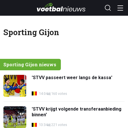
Sporting Gijon
Sporting Gijon nieuws
'STVV passeert weer langs de kassa'
14:04
160 votes
'STVV krijgt volgende transferaanbieding
binnen'
13:34
221 votes