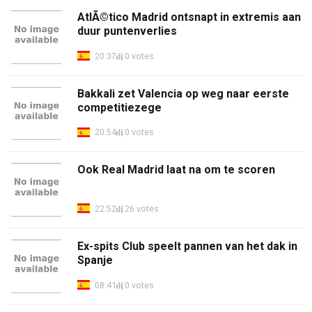
AtlÃ©tico Madrid ontsnapt in extremis aan
duur puntenverlies
20:37
0 votes
Bakkali zet Valencia op weg naar eerste
competitiezege
20:54
0 votes
Ook Real Madrid laat na om te scoren
22:52
26 votes
Ex-spits Club speelt pannen van het dak in
Spanje
08:41
0 votes