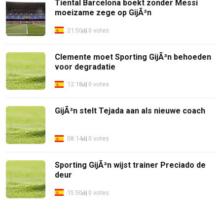
Tiental Barcelona boekt zonder Messi
moeizame zege op GijÃ³n
21:50
0 votes
Clemente moet Sporting GijÃ³n behoeden
voor degradatie
12:18
0 votes
GijÃ³n stelt Tejada aan als nieuwe coach
08:14
0 votes
Sporting GijÃ³n wijst trainer Preciado de
deur
15:50
0 votes