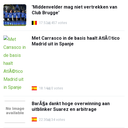
'Middenvelder mag niet vertrekken van
Club Brugge'
17:52
457 votes
Met Carrasco in de basis haalt AtlÃ©tico
Madrid uit in Spanje
18:14
0 votes
BarÃ§a dankt hoge overwinning aan
uitblinker Suarez en arbitrage
22:30
34 votes