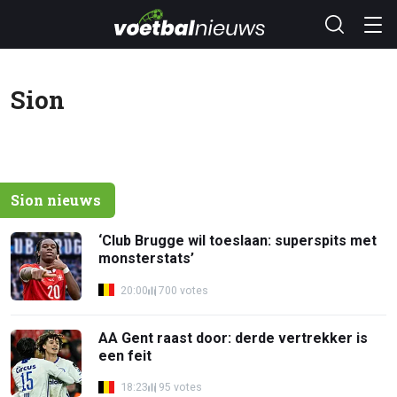
Sion
Sion nieuws
‘Club Brugge wil toeslaan: superspits met
monsterstats’
20:00
700 votes
AA Gent raast door: derde vertrekker is
een feit
18:23
95 votes