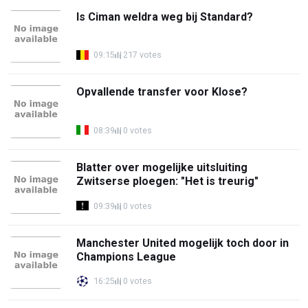
Is Ciman weldra weg bij Standard?
09:15
217 votes
Opvallende transfer voor Klose?
08:39
0 votes
Blatter over mogelijke uitsluiting
Zwitserse ploegen: "Het is treurig"
09:39
0 votes
Manchester United mogelijk toch door in
Champions League
16:25
0 votes