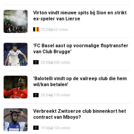
Virton vindt nieuwe spits bij Sion en strikt
ex-speler van Lierse
15:20
62 votes
'FC Basel aast op voormalige floptransfer
van Club Brugge'
23:00
333 votes
'Balotelli vindt op de valreep club die hem
wil/kan betalen'
20:34
110 votes
Verbreekt Zwitserse club binnenkort het
contract van Mboyo?
19:30
126 votes