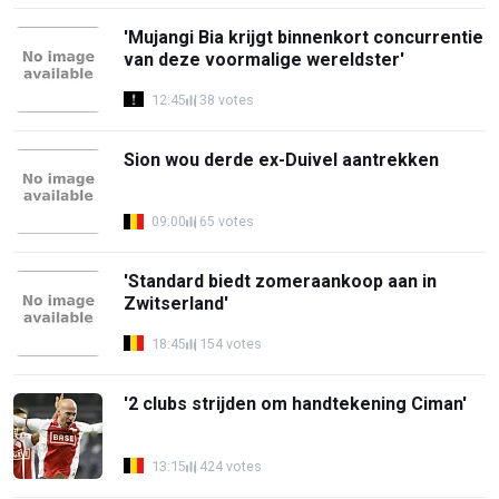
'Mujangi Bia krijgt binnenkort concurrentie
van deze voormalige wereldster'
12:45
38 votes
Sion wou derde ex-Duivel aantrekken
09:00
65 votes
'Standard biedt zomeraankoop aan in
Zwitserland'
18:45
154 votes
'2 clubs strijden om handtekening Ciman'
13:15
424 votes