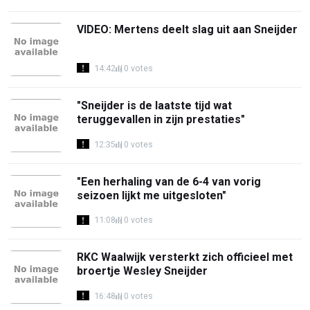
VIDEO: Mertens deelt slag uit aan Sneijder
14:42
0 votes
"Sneijder is de laatste tijd wat
teruggevallen in zijn prestaties"
12:35
0 votes
"Een herhaling van de 6-4 van vorig
seizoen lijkt me uitgesloten"
11:08
0 votes
RKC Waalwijk versterkt zich officieel met
broertje Wesley Sneijder
16:48
0 votes