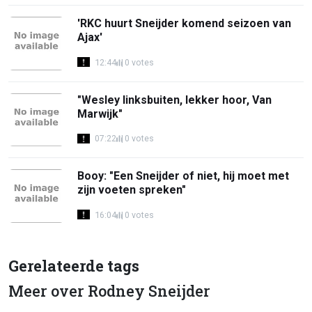
'RKC huurt Sneijder komend seizoen van
Ajax'
12:44
0 votes
"Wesley linksbuiten, lekker hoor, Van
Marwijk"
07:22
0 votes
Booy: "Een Sneijder of niet, hij moet met
zijn voeten spreken"
16:04
0 votes
Gerelateerde tags
Meer over Rodney Sneijder