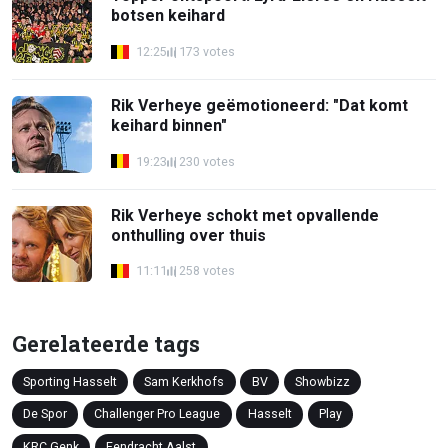
botsen keihard
12:25
173 votes
Rik Verheye geëmotioneerd: "Dat komt
keihard binnen"
19:23
230 votes
Rik Verheye schokt met opvallende
onthulling over thuis
11:11
258 votes
Gerelateerde tags
Sporting Hasselt
Sam Kerkhofs
BV
Showbizz
De Spor
Challenger Pro League
Hasselt
Play
KRC Genk
Eendracht Aalst