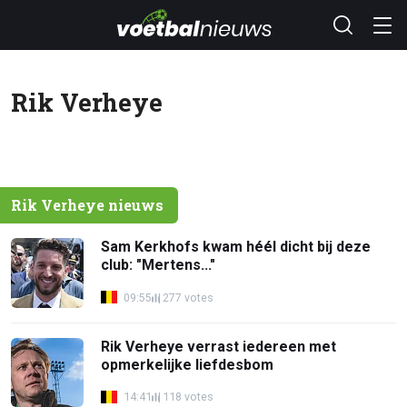
Rik Verheye
Rik Verheye nieuws
Sam Kerkhofs kwam héél dicht bij deze
club: "Mertens..."
09:55
277 votes
Rik Verheye verrast iedereen met
opmerkelijke liefdesbom
14:41
118 votes