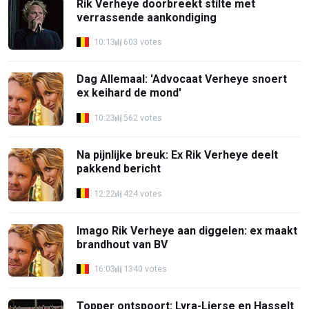
Rik Verheye doorbreekt stilte met
verrassende aankondiging
10:13
603 votes
Dag Allemaal: 'Advocaat Verheye snoert
ex keihard de mond'
10:23
562 votes
Na pijnlijke breuk: Ex Rik Verheye deelt
pakkend bericht
12:22
424 votes
Imago Rik Verheye aan diggelen: ex maakt
brandhout van BV
16:03
1340 votes
Topper ontspoort: Lyra-Lierse en Hasselt