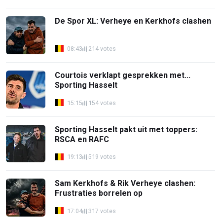
De Spor XL: Verheye en Kerkhofs clashen
08:43
214 votes
Courtois verklapt gesprekken met...
Sporting Hasselt
15:15
154 votes
Sporting Hasselt pakt uit met toppers:
RSCA en RAFC
19:13
519 votes
Sam Kerkhofs & Rik Verheye clashen:
Frustraties borrelen op
17:04
317 votes