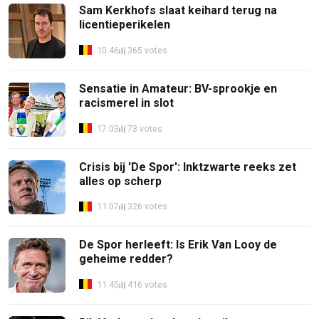
Sam Kerkhofs slaat keihard terug na
licentieperikelen
10:46
365 votes
Sensatie in Amateur: BV-sprookje en
racismerel in slot
17:03
73 votes
Crisis bij 'De Spor': Inktzwarte reeks zet
alles op scherp
11:07
326 votes
De Spor herleeft: Is Erik Van Looy de
geheime redder?
11:45
416 votes