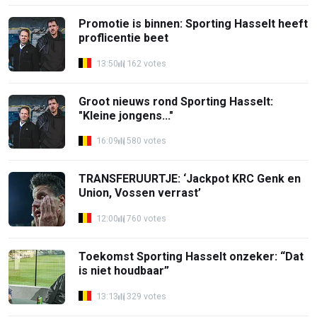
Promotie is binnen: Sporting Hasselt heeft
proflicentie beet
13:50
162 votes
Groot nieuws rond Sporting Hasselt:
"Kleine jongens..."
16:09
580 votes
TRANSFERUURTJE: ‘Jackpot KRC Genk en
Union, Vossen verrast’
12:00
760 votes
Toekomst Sporting Hasselt onzeker: “Dat
is niet houdbaar”
13:13
329 votes