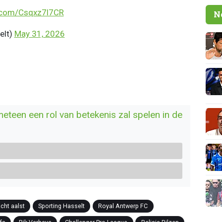
r.com/Csqxz7l7CR
N
elt)
May 31, 2026
meteen een rol van betekenis zal spelen in de
cht aalst
Sporting Hasselt
Royal Antwerp FC