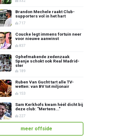
532
Brandon Mechele raakt Club-
supporters vol in het hart
717
Coucke legt immens fortuin neer
voor nieuwe aanwinst
837
Ophefmakende zedenzaak
Spanje schokt ook Real Madrid-
ster
189
Ruben Van Gucht tart alle TV-
wetten: van BV tot miljonair
153
Sam Kerkhofs kwam héél dicht bij
deze club: "Mertens..."
227
meer offside