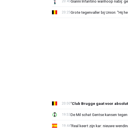
Gianni Infantino wanhoop nabij: g
20:45
Grote tegenvaller bij Union: "Hij h
20:25
‘Club Brugge gaat voor absolu
20:00
De Mil schat Gentse kansen tegen
19:53
'Real keert zijn kar: nieuwe wendin
19:44