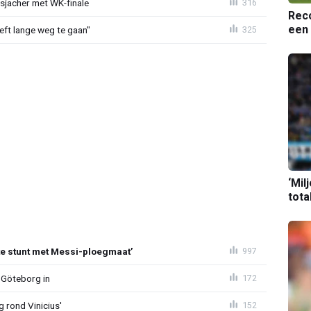
esjacher met WK-finale
316
Reco
een 
eeft lange weg te gaan"
325
‘Mil
tota
te stunt met Messi-ploegmaat’
997
 Göteborg in
172
g rond Vinicius'
152