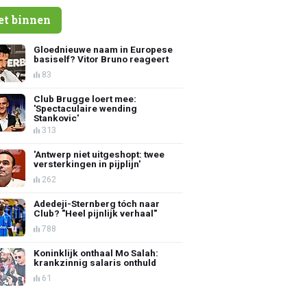
et binnen
Gloednieuwe naam in Europese
basiself? Vitor Bruno reageert
83
Club Brugge loert mee:
'Spectaculaire wending
Stankovic'
313
'Antwerp niet uitgeshopt: twee
versterkingen in pijplijn'
262
Adedeji-Sternberg tóch naar
Club? "Heel pijnlijk verhaal"
788
Koninklijk onthaal Mo Salah:
krankzinnig salaris onthuld
61