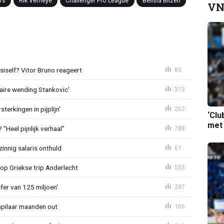
fs
Rik Verheye
Challenger Pro League
Belisia Bilzen
VN
iself? Vitor Bruno reageert
83
aire wending Stankovic'
313
terkingen in pijplijn'
262
‘Clu
met
"Heel pijnlijk verhaal"
788
zinnig salaris onthuld
61
op Griekse trip Anderlecht
553
sfer van 125 miljoen'
287
npilaar maanden out
166