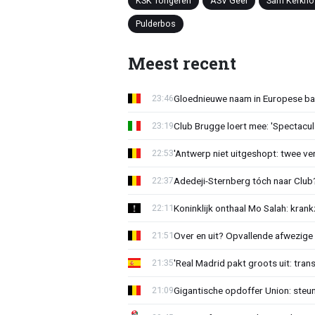
KSK Tongeren
ASV Geel
Sam Kerkho
Pulderbos
Meest recent
Gloednieuwe naam in Europese bas
23:46
Club Brugge loert mee: 'Spectacul
23:19
'Antwerp niet uitgeshopt: twee vers
22:53
Adedeji-Sternberg tóch naar Club? 
22:37
Koninklijk onthaal Mo Salah: krank
22:11
Over en uit? Opvallende afwezige 
21:51
'Real Madrid pakt groots uit: tran
21:35
Gigantische opdoffer Union: steu
21:09