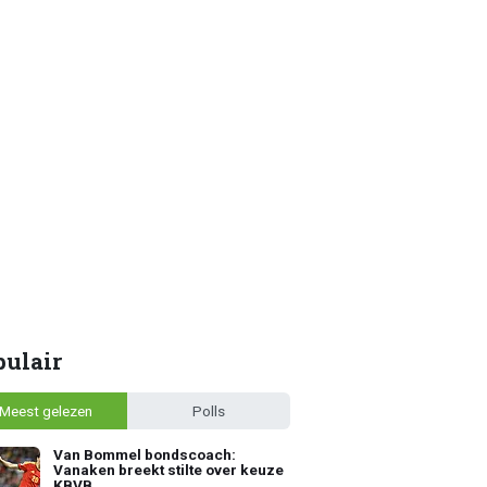
pulair
Meest gelezen
Polls
Van Bommel bondscoach:
Vanaken breekt stilte over keuze
KBVB