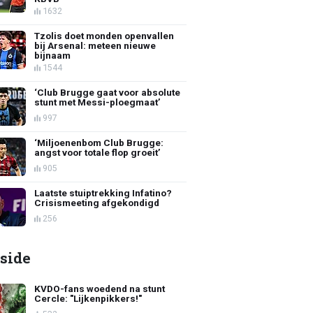
1632
Tzolis doet monden openvallen
bij Arsenal: meteen nieuwe
bijnaam
1544
‘Club Brugge gaat voor absolute
stunt met Messi-ploegmaat’
997
‘Miljoenenbom Club Brugge:
angst voor totale flop groeit’
905
Laatste stuiptrekking Infatino?
Crisismeeting afgekondigd
256
side
KVDO-fans woedend na stunt
Cercle: "Lijkenpikkers!"