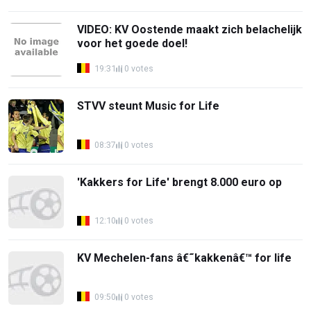
VIDEO: KV Oostende maakt zich belachelijk
voor het goede doel!
19:31
0 votes
STVV steunt Music for Life
08:37
0 votes
'Kakkers for Life' brengt 8.000 euro op
12:10
0 votes
KV Mechelen-fans â€˜kakkenâ€™ for life
09:50
0 votes