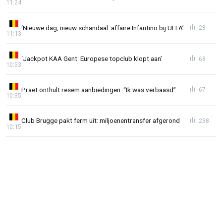
11:24
‘Nieuwe dag, nieuw schandaal: affaire Infantino bij UEFA’
28
11:13
‘Jackpot KAA Gent: Europese topclub klopt aan’
68
10:53
Praet onthult resem aanbiedingen: “Ik was verbaasd”
67
10:35
Club Brugge pakt ferm uit: miljoenentransfer afgerond
238
10:15