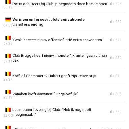
Potts debuteert bij Club: ploegmaats doen boekje open
698
08:12
Vermeeren forceert plots sensationele
282
transferwending
07:50
'Genk lanceert nieuw offensief: dríé extra aanwinsten'
611
07:35
Club Brugge heeft nieuw 'monster': kranten gaan uit hun
850
dak
07:11
Koffi of Chambaere? Hubert geeft zijn keuze prijs
87
23:37
Vanaken looft aanwinst: "Ongelooflijk!"
636
23:13
Lee meteen lieveling bij Club: "Heb ik nog nooit
869
meegemaakt"
23:00