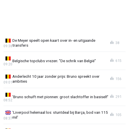
De Meyer speelt open kaart over in- en uitgaande
38
transfers
09:38
Belgische topclubs vrezen: "De schrik van België"
615
09:20
Anderlecht 10 jaar zonder prijs: Bruno spreekt over
156
ambities
09:01
'Bruno schuift met pionnen: groot slachtoffer in basiself'
291
08:52
'Liverpool helemaal los: stuntdeal bij Barça, bod van 115
105
mil'
08:37