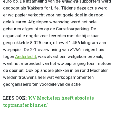
euro op. De inzameling van de
Malinwa
-supporters werd
gedoopt als 'Kakkers for Life'. Tijdens deze actie werd
er wc-papier verkocht voor het goeie doel in de rood-
gele kleuren. Afgelopen woensdag werd het hele
gebeuren afgesloten op de Carrefourparking. De
organisatie oogde zeer tevreden met de bij elkaar
gesprokkelde 8.025 euro, oftewel 1.456 kilogram aan
wc-papier. De 2-1 overwinning van
KVM
in eigen huis
tegen
Anderlecht
, was alvast een welgekomen zaak,
want het merendeel van het wc-papier ging toen meteen
de deur uit. Ook op andere plekken in en rond Mechelen
werden trouwens heel wat verkoopsmomenten
georganiseerd ten voordele van de actie.
LEES OOK:
‘KV Mechelen heeft absolute
toptransfer binnen’