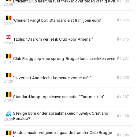
Efficiënt Club haalt na rust trekker over tegen kranig KVK
132
22:38
'Clement vangt bot: Standard eist 8 miljoen euro'
375
22:22
Tzolis: "Daarom verliet ik Club voor Arsenal"
615
22:01
Club Brugge op voorsprong: Brugse fans schrikken even
237
21:32
"Ik verlaat Anderlecht komende zomer niét"
523
21:20
Standard hoopt op nieuwe sensatie: "Enorme club"
207
21:01
Stevige bom onder spraakmakend huwelijk Cristiano
120
Ronaldo?
20:39
Madou maakt volgende ingaande transfer Club Brugge
585