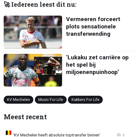
🚀 Iedereen leest dit nu:
Vermeeren forceert
plots sensationele
transferwending
‘Lukaku zet carrière op
het spel bij
miljoenenpuinhoop’
KV Mechelen
Music For Life
Kakkers For Life
Meest recent
‘KV Mechelen heeft absolute toptransfer binnen’
8