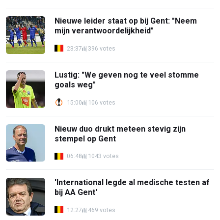
Nieuwe leider staat op bij Gent: "Neem
mijn verantwoordelijkheid"
23:37
396 votes
Lustig: "We geven nog te veel stomme
goals weg"
15:00
106 votes
Nieuw duo drukt meteen stevig zijn
stempel op Gent
06:48
1043 votes
'International legde al medische testen af
bij AA Gent'
12:27
469 votes