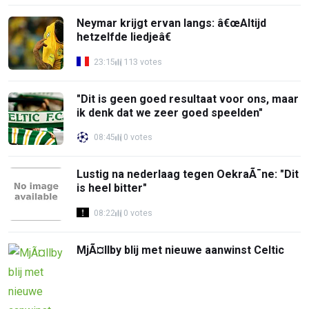
Neymar krijgt ervan langs: â€œAltijd
hetzelfde liedjeâ€
23:15
113 votes
"Dit is geen goed resultaat voor ons, maar
ik denk dat we zeer goed speelden"
08:45
0 votes
Lustig na nederlaag tegen OekraÃ¯ne: "Dit
is heel bitter"
08:22
0 votes
MjÃ¤llby blij met nieuwe aanwinst Celtic