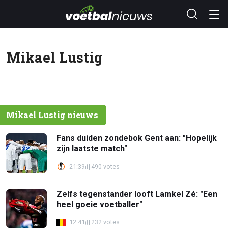
Mikael Lustig
Mikael Lustig nieuws
Fans duiden zondebok Gent aan: "Hopelijk
zijn laatste match"
21:39
490 votes
Zelfs tegenstander looft Lamkel Zé: "Een
heel goeie voetballer"
12:41
232 votes