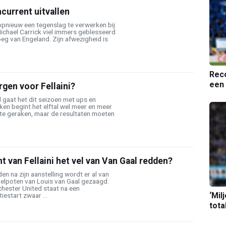
ncurrent uitvallen
opnieuw een tegenslag te verwerken bij
ichael Carrick viel immers geblesseerd
loeg van Engeland. Zijn afwezigheid is
Reco
een 
gen voor Fellaini?
 gaat het dit seizoen met ups en
en begint het elftal wel meer en meer
 te geraken, maar de resultaten moeten
 van Fellaini het vel van Van Gaal redden?
n na zijn aanstelling wordt er al van
oelpoten van Louis van Gaal gezaagd.
ester United staat na een
‘Mil
estart zwaar ...
tota