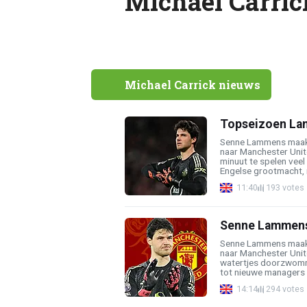
Michael Carric
Michael Carrick nieuws
Topseizoen Lam
Senne Lammens maakt
naar Manchester Unit
minuut te spelen veel
Engelse grootmacht, 
11:40
193 votes
Senne Lammens 
Senne Lammens maakt
naar Manchester Unite
watertjes doorzwomme
tot nieuwe managers é
14:14
294 votes