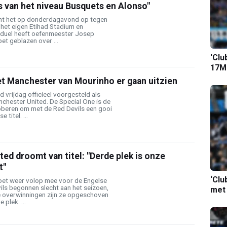
 is van het niveau Busquets en Alonso"
mt het op donderdagavond op tegen
het eigen Etihad Stadium en
 duel heeft oefenmeester Josep
et geblazen over ...
'Clu
17M-
t Manchester van Mourinho er gaan uitzien
vrijdag officieel voorgesteld als
chester United. De Special One is de
beren om met de Red Devils een gooi
 titel. ...
ed droomt van titel: "Derde plek is onze
t"
‘Clu
oet weer volop mee voor de Engelse
vils begonnen slecht aan het seizoen,
met
 overwinningen zijn ze opgeschoven
plek. ...