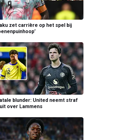
aku zet carrière op het spel bij
oenenpuinhoop’
atale blunder: United neemt straf
luit over Lammens