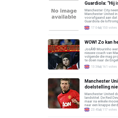
Guardiola: "Hij
Manchester City nee
Manchester United in 
voorafgaand aan dat
Guardiola de loftromp
17:04
150 votes
WOW! Zo kan he
JosÃ© Mourinho werd 
nieuwe coach van Man
volgende die mag pro
te doen naar de Engelse
13:38
161 votes
Manchester Unit
doelstelling nie
Manchester United d
landstitel. De Red De
maar na enkele mooie
naar een knappe derde 
23:45
117 votes