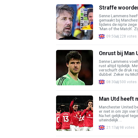
Straffe woorden
Senne Lammens heef
gemaakt bij Manchest
tijdens de nipte zege
'Man of the Match'. Zij
09:50
228 votes
Onrust bij Man
Senne Lammens voelt 
rust altijd tijdelijk.
verschuift de druk ra
dubbel. Zeker nu Micha
08:30
500 votes
Man Utd heeft n
Manchester United bel
er niet in om zijn vier
Na het gelijkspel teg
uiteindelijk ...
21:17
98 votes