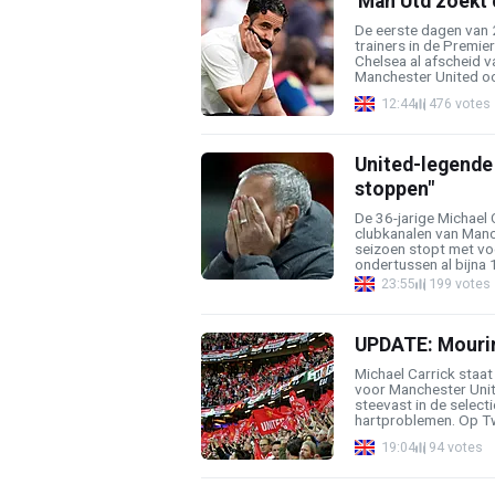
'Man Utd zoekt 
De eerste dagen van 2
trainers in de Premi
Chelsea al afscheid 
Manchester United oo
12:44
476 votes
United-legende 
stoppen"
De 36-jarige Michael C
clubkanalen van Manch
seizoen stopt met vo
ondertussen al bijna 1
23:55
199 votes
UPDATE: Mourinh
Michael Carrick staat
voor Manchester Unit
steevast in de selecti
hartproblemen. Op Twi
19:04
94 votes