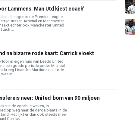
voor Lammens: Man Utd kiest coach'
len alle ogen in de Premier League
elstrijd tussen Arsenal en Manchester
 maakt echter ook Manchester United
 zich ...
 na bizarre rode kaart: Carrick vloekt
loor in eigen huis van Leeds United.
na een goede periode onder Michael
ust kreeg Lisandro Martinez een rode
was in ...
ansfereis neer: United-bom van 90 miljoen'
eks in de voorbije weken, is
ed op weg naar de derde plaats in de
and. Het lijkt er dan ook steeds meer
el Carrick ...