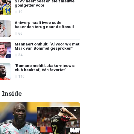
STVV heeft beet en stelt nieuwe
goalgetter voor
19
Antwerp haalt twee oude
bekenden terug naar de Bosuil
66
Mannaert onthult: “Al voor WK met
Mark van Bommel gesproken”
34
‘Romano meldt Lukaku-nieuws:
club haakt af, één favoriet’
110
 Inside