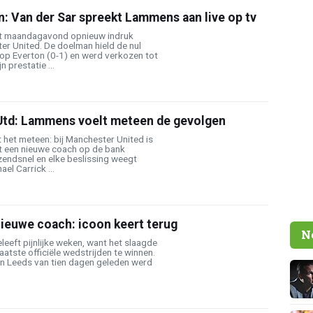
: Van der Sar spreekt Lammens aan live op tv
t maandagavond opnieuw indruk
er United. De doelman hield de nul
 op Everton (0-1) en werd verkozen tot
n prestatie ...
 Utd: Lammens voelt meteen de gevolgen
het meteen: bij Manchester United is
 Met een nieuwe coach op de bank
zendsnel en elke beslissing weegt
el Carrick ...
ieuwe coach: icoon keert terug
N
eeft pijnlijke weken, want het slaagde
 laatste officiële wedstrijden te winnen.
en Leeds van tien dagen geleden werd