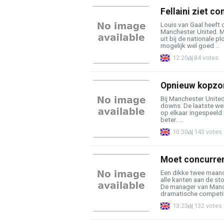
Fellaini ziet co
Louis van Gaal heeft 
Manchester United. M
uit bij de nationale p
mogelijk wel goed ...
12:20
84 votes
Opnieuw kopzor
Bij Manchester United
downs. De laatste wek
op elkaar ingespeeld
beter. ...
10:30
143 votes
Moet concurrent
Een dikke twee maande
alle kanten aan de st
De manager van Manch
dramatische competiti
13:23
132 votes