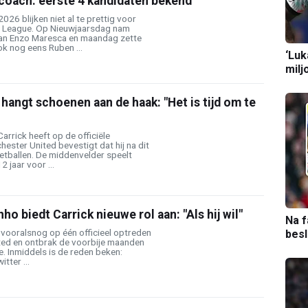
coach: eerste 4 kandidaten bekend'
026 blijken niet al te prettig voor
er League. Op Nieuwjaarsdag nam
van Enzo Maresca en maandag zette
k nog eens Ruben ...
‘Luk
milj
hangt schoenen aan de haak: "Het is tijd om te
arrick heeft op de officiële
ester United bevestigt dat hij na dit
etballen. De middenvelder speelt
2 jaar voor ...
o biedt Carrick nieuwe rol aan: "Als hij wil"
Na f
 vooralsnog op één officieel optreden
bes
ed en ontbrak de voorbije maanden
e. Inmiddels is de reden beken:
tter ...