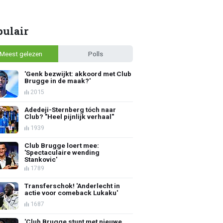
pulair
Meest gelezen
Polls
'Genk bezwijkt: akkoord met Club
Brugge in de maak?'
2015
Adedeji-Sternberg tóch naar
Club? "Heel pijnlijk verhaal"
1939
Club Brugge loert mee:
'Spectaculaire wending
Stankovic'
1789
Transferschok! 'Anderlecht in
actie voor comeback Lukaku'
1687
'Club Brugge stunt met nieuwe