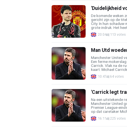
'Duidelijkheid 
De komende weken zul
gericht zijn op de tit
City. In hun schaduw
grote indruk. Het heeft
20:04
113 votes
Man Utd woedend
Manchester United ver
Een ferme mokerslag 
Carrick. Vlak na de r
kaart. Michael Carrick 
10:47
64 votes
'Carrick legt tr
Na een uitstekende re
Manchester United go
Premier League-eindst
op dat caretaker Micha
16:11
225 votes