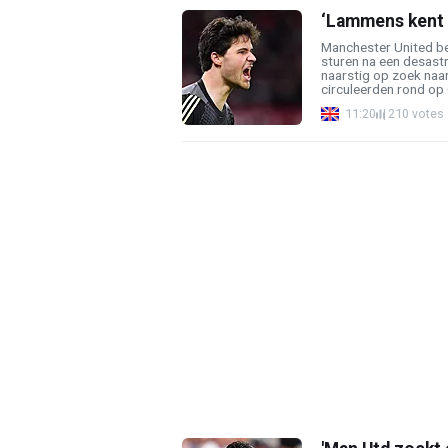
‘Lammens kent n
Manchester United be
sturen na een desast
naarstig op zoek naa
circuleerden rond op O
11:20
210 votes