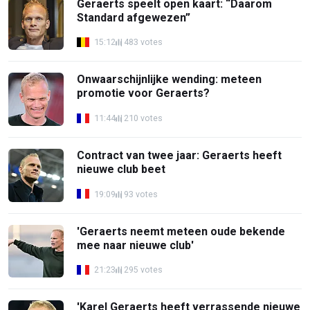
Geraerts speelt open kaart: “Daarom
Standard afgewezen”
15:12
483 votes
Onwaarschijnlijke wending: meteen
promotie voor Geraerts?
11:44
210 votes
Contract van twee jaar: Geraerts heeft
nieuwe club beet
19:09
93 votes
'Geraerts neemt meteen oude bekende
mee naar nieuwe club'
21:23
295 votes
'Karel Geraerts heeft verrassende nieuwe