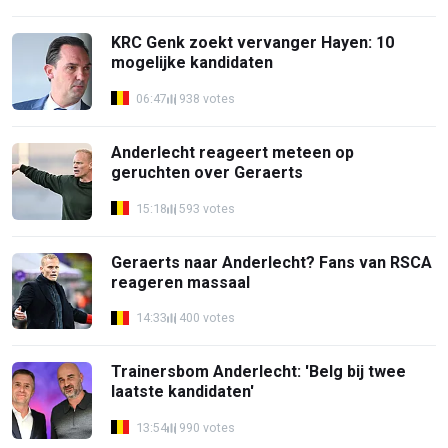
KRC Genk zoekt vervanger Hayen: 10
mogelijke kandidaten
06:47
938 votes
Anderlecht reageert meteen op
geruchten over Geraerts
15:18
593 votes
Geraerts naar Anderlecht? Fans van RSCA
reageren massaal
14:33
400 votes
Trainersbom Anderlecht: 'Belg bij twee
laatste kandidaten'
13:54
990 votes