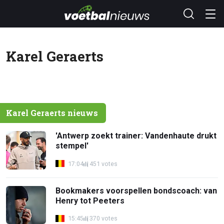
Karel Geraerts
Karel Geraerts nieuws
'Antwerp zoekt trainer: Vandenhaute drukt
stempel'
17:04
451 votes
Bookmakers voorspellen bondscoach: van
Henry tot Peeters
15:45
370 votes