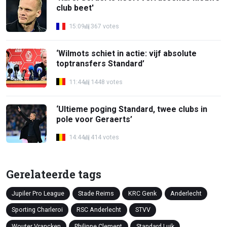
club beet'
15:09
367 votes
‘Wilmots schiet in actie: vijf absolute
toptransfers Standard’
11:44
1448 votes
‘Ultieme poging Standard, twee clubs in
pole voor Geraerts’
14:44
414 votes
Gerelateerde tags
Jupiler Pro League
Stade Reims
KRC Genk
Anderlecht
Sporting Charleroi
RSC Anderlecht
STVV
Wouter Vrancken
Philippe Clement
Standard Luik