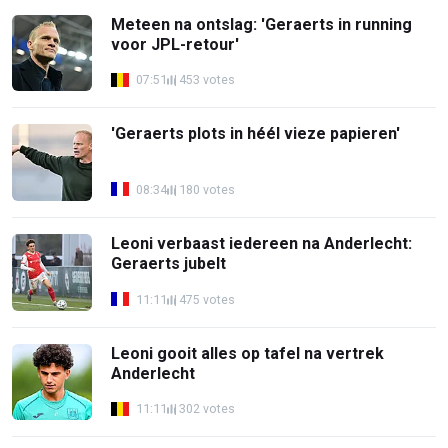
Meteen na ontslag: 'Geraerts in running
voor JPL-retour'
07:51
453 votes
'Geraerts plots in héél vieze papieren'
08:34
180 votes
Leoni verbaast iedereen na Anderlecht:
Geraerts jubelt
11:11
475 votes
Leoni gooit alles op tafel na vertrek
Anderlecht
11:11
302 votes