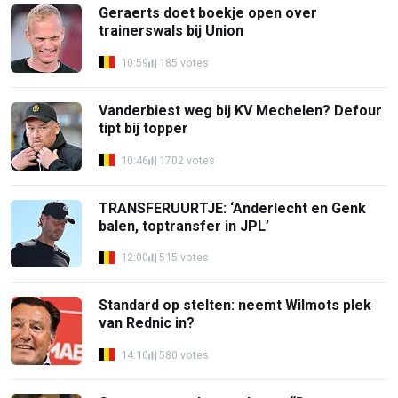
Geraerts doet boekje open over
trainerswals bij Union
10:59
185 votes
Vanderbiest weg bij KV Mechelen? Defour
tipt bij topper
10:46
1702 votes
TRANSFERUURTJE: ‘Anderlecht en Genk
balen, toptransfer in JPL’
12:00
515 votes
Standard op stelten: neemt Wilmots plek
van Rednic in?
14:10
580 votes