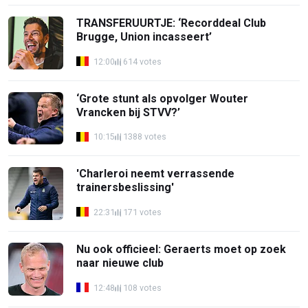
TRANSFERUURTJE: ‘Recorddeal Club
Brugge, Union incasseert’
12:00
614 votes
‘Grote stunt als opvolger Wouter
Vrancken bij STVV?’
10:15
1388 votes
'Charleroi neemt verrassende
trainersbeslissing'
22:31
171 votes
Nu ook officieel: Geraerts moet op zoek
naar nieuwe club
12:48
108 votes