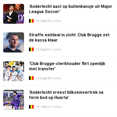
'Anderlecht aast op buitenkansje uit Major
League Soccer'
09:39
463 votes
Straffe exitdeal in zicht: Club Brugge zet
de kassa klaar
20:00
831 votes
‘Club Brugge-sterkhouder flirt openlijk
met transfer’
11:50
484 votes
'Anderlecht vreest bliksemvertrek na
ferm bod op Huerta'
10:14
601 votes