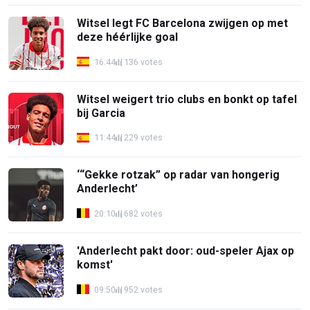
Witsel legt FC Barcelona zwijgen op met
deze héérlijke goal
16:44
136 votes
Witsel weigert trio clubs en bonkt op tafel
bij Garcia
11:44
229 votes
‘“Gekke rotzak” op radar van hongerig
Anderlecht’
20:10
682 votes
'Anderlecht pakt door: oud-speler Ajax op
komst'
09:50
952 votes