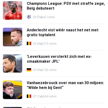
Champions League: PSV met straffe zege,
Belg debuteert
20:37
65 votes
Anderlecht vist wéér naast het net met
gratis toptalent
16:06
213 votes
'Leverkusen versterkt zich met ex-
smaakmaker JPL'
15:55
142 votes
Vanhaezebrouck over man van 30 miljoen:
"Wilde hem bij Gent“
07:21
664 votes