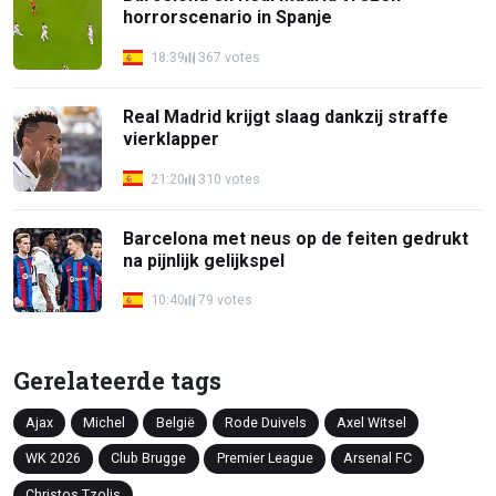
horrorscenario in Spanje
18:39
367 votes
Real Madrid krijgt slaag dankzij straffe
vierklapper
21:20
310 votes
Barcelona met neus op de feiten gedrukt
na pijnlijk gelijkspel
10:40
79 votes
Gerelateerde tags
Ajax
Michel
België
Rode Duivels
Axel Witsel
WK 2026
Club Brugge
Premier League
Arsenal FC
Christos Tzolis