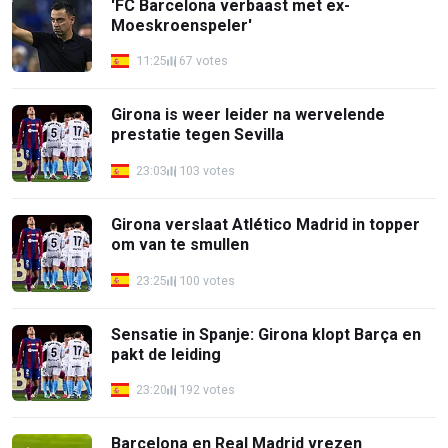
'FC Barcelona verbaast met ex-
Moeskroenspeler'
11:25
67 votes
Girona is weer leider na wervelende
prestatie tegen Sevilla
23:03
103 votes
Girona verslaat Atlético Madrid in topper
om van te smullen
23:25
100 votes
Sensatie in Spanje: Girona klopt Barça en
pakt de leiding
23:20
192 votes
Barcelona en Real Madrid vrezen