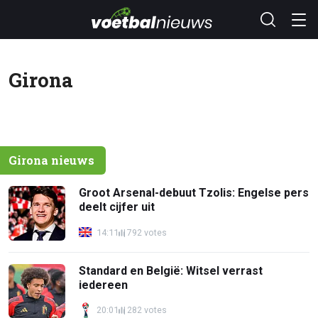
Girona
Girona nieuws
Groot Arsenal-debuut Tzolis: Engelse pers
deelt cijfer uit
14:11
792 votes
Standard en België: Witsel verrast
iedereen
20:01
282 votes