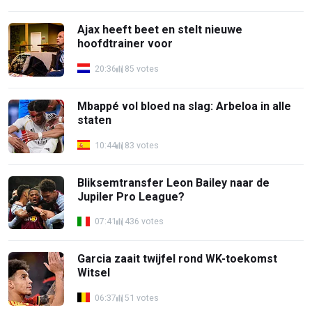
Ajax heeft beet en stelt nieuwe
hoofdtrainer voor
20:36
85 votes
Mbappé vol bloed na slag: Arbeloa in alle
staten
10:44
83 votes
Bliksemtransfer Leon Bailey naar de
Jupiler Pro League?
07:41
436 votes
Garcia zaait twijfel rond WK-toekomst
Witsel
06:37
51 votes