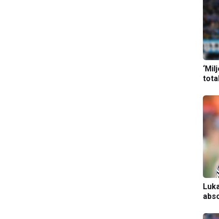
‘Mil
tota
Luka
abso