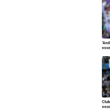
‘And
voor
Club
voo