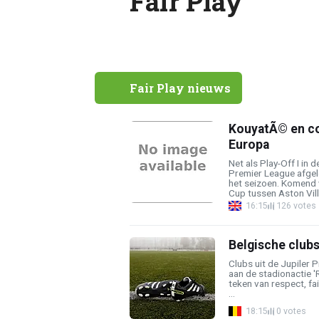
Fair Play
Fair Play nieuws
KouyatÃ© en co
Europa
Net als Play-Off I in
Premier League afgel
het seizoen. Komend 
Cup tussen Aston Villa
16:15
126 votes
Belgische club
Clubs uit de Jupile
aan de stadionactie '
teken van respect, fai
...
18:15
0 votes