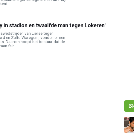
ent ...
lay in stadion en twaalfde man tegen Lokeren"
uiswedstrijden van Lierse tegen
dard en Zulte-Waregem, vonden er een
ats. Daarom hoopt het bestuur dat de
an fair ...
N