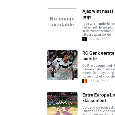
Ajax wint naast
prijs
Ajax werd anderhalv
het is niet de enige 
in de wacht hebben ge
uitgeroepen tot de me
20:00
0 votes
RC Genk eerste 
laatste
De Pro League heeft 
gemaakt. KRC Genk ein
meest fair play ploeg
op een ticket voor de .
17:52
0 votes
Extra Europa Le
klassement
Volgend seizoen zal e
Europa League spelen
Nederland op de derde