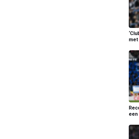
‘Clu
met
Reco
een 