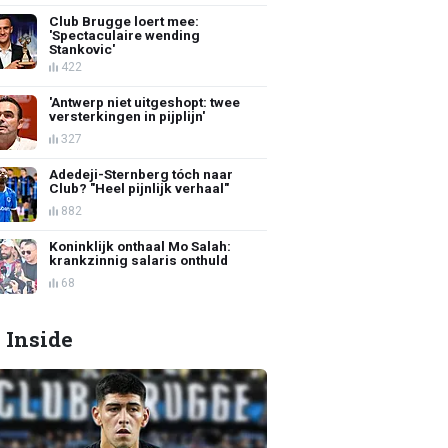
Club Brugge loert mee:
'Spectaculaire wending
Stankovic'
422
'Antwerp niet uitgeshopt: twee
versterkingen in pijplijn'
327
Adedeji-Sternberg tóch naar
Club? "Heel pijnlijk verhaal"
882
Koninklijk onthaal Mo Salah:
krankzinnig salaris onthuld
68
 Inside