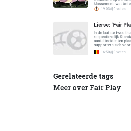
klassement, wat betek
19:03
0 votes
Lierse: "Fair P
In de laatste twee th
respectievelijk Stan
aantal incidenten pla
supporters zich voorta
16:50
0 votes
Gerelateerde tags
Meer over Fair Play