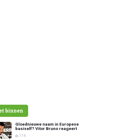
et binnen
Gloednieuwe naam in Europese
basiself? Vitor Bruno reageert
114