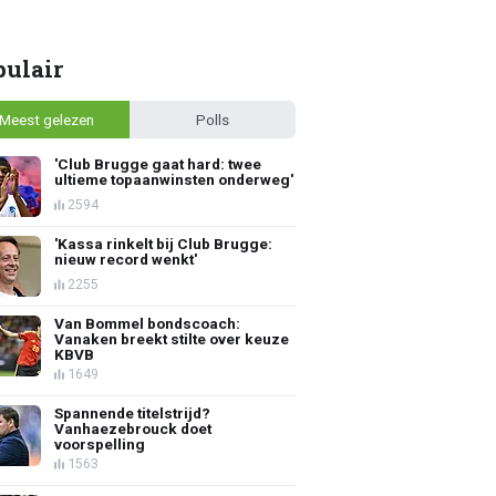
pulair
Meest gelezen
Polls
'Club Brugge gaat hard: twee
ultieme topaanwinsten onderweg'
2594
'Kassa rinkelt bij Club Brugge:
nieuw record wenkt'
2255
Van Bommel bondscoach:
Vanaken breekt stilte over keuze
KBVB
1649
Spannende titelstrijd?
Vanhaezebrouck doet
voorspelling
1563